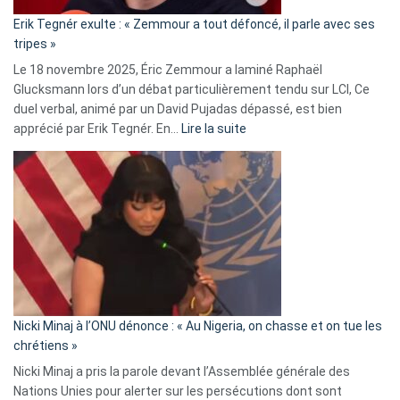
«
Erik Tegnér exulte : « Zemmour a tout défoncé, il parle avec ses
C’est
tripes »
une
Le 18 novembre 2025, Éric Zemmour a laminé Raphaël
fake
Glucksmann lors d’un débat particulièrement tendu sur LCI, Ce
news
duel verbal, animé par un David Pujadas dépassé, est bien
»
:
apprécié par Erik Tegnér. En…
Lire la suite
Erik
Tegnér
exulte
:
« Zemmour
a
tout
défoncé,
il
parle
Nicki Minaj à l’ONU dénonce : « Au Nigeria, on chasse et on tue les
avec
chrétiens »
ses
Nicki Minaj a pris la parole devant l’Assemblée générale des
tripes »
Nations Unies pour alerter sur les persécutions dont sont