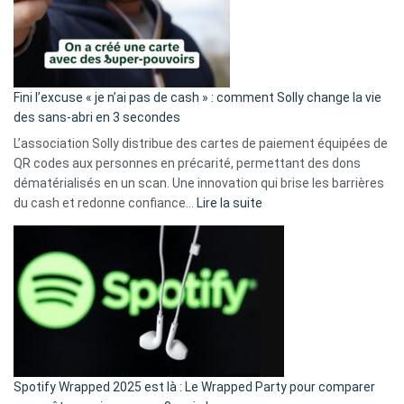
Fini l’excuse « je n’ai pas de cash » : comment Solly change la vie
des sans-abri en 3 secondes
L’association Solly distribue des cartes de paiement équipées de
QR codes aux personnes en précarité, permettant des dons
dématérialisés en un scan. Une innovation qui brise les barrières
:
du cash et redonne confiance…
Lire la suite
Fini
l’excuse
«
je
n’ai
pas
de
cash
»
Spotify Wrapped 2025 est là : Le Wrapped Party pour comparer
: