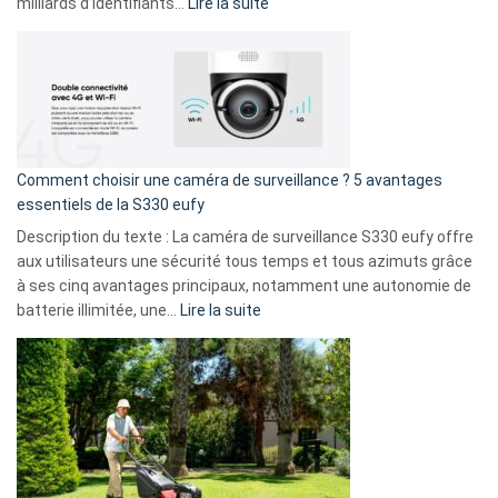
9
:
milliards d’identifiants…
Lire la suite
amis
Cyberattaque
!
record
:
La
fuite
de
16
Comment choisir une caméra de surveillance ? 5 avantages
milliards
essentiels de la S330 eufy
de
Description du texte : La caméra de surveillance S330 eufy offre
données
aux utilisateurs une sécurité tous temps et tous azimuts grâce
menace
à ses cinq avantages principaux, notamment une autonomie de
Facebook,
:
batterie illimitée, une…
Lire la suite
Telegram
Comment
et
choisir
GitHub
une
caméra
de
surveillance
?