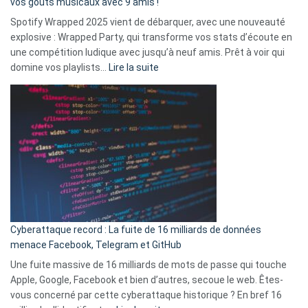
vos goûts musicaux avec 9 amis !
comment
Spotify Wrapped 2025 vient de débarquer, avec une nouveauté
Solly
explosive : Wrapped Party, qui transforme vos stats d’écoute en
change
une compétition ludique avec jusqu’à neuf amis. Prêt à voir qui
la
:
domine vos playlists…
Lire la suite
vie
Spotify
des
Wrapped
sans-
2025
abri
est
en
là
3
:
secondes
Le
Wrapped
Party
pour
Cyberattaque record : La fuite de 16 milliards de données
comparer
menace Facebook, Telegram et GitHub
vos
goûts
Une fuite massive de 16 milliards de mots de passe qui touche
musicaux
Apple, Google, Facebook et bien d’autres, secoue le web. Êtes-
avec
vous concerné par cette cyberattaque historique ? En bref 16