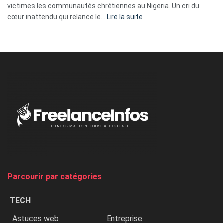
victimes les communautés chrétiennes au Nigeria. Un cri du
:
cœur inattendu qui relance le…
Lire la suite
Nicki
Minaj
à
l’ONU
dénonce
:
«
Au
Nigeria,
on
chasse
et
on
tue
Parcourir par catégories
les
chrétiens
TECH
»
Astuces web
Entreprise