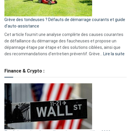
5
avantages
essentiels
Grève des tondeuses ? Défauts de démarrage courants et guide
de
d’auto-assistance
la
S330
Cet article fournit une analyse complète des causes courantes
eufy
de défaillance du démarrage des faucheuses et propose un
dépannage étape par étape et des solutions ciblées, ainsi que
:
des recommandations d’entretien préventif. Grève…
Lire la suite
Grè
de
Finance & Crypto :
to
?
Déf
de
dé
cou
et
gui
d’a
ass