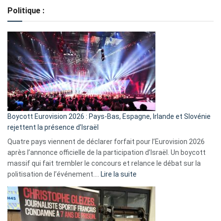
de
Politique :
crédits,
comment
ça
marche
?
Boycott Eurovision 2026 : Pays-Bas, Espagne, Irlande et Slovénie
rejettent la présence d’Israël
Quatre pays viennent de déclarer forfait pour l’Eurovision 2026
après l’annonce officielle de la participation d’Israël. Un boycott
massif qui fait trembler le concours et relance le débat sur la
:
politisation de l’événement.…
Lire la suite
Boycott
Eurovision
2026
: