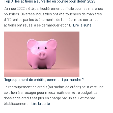
Top 3 : les actions à surveiller en bourse pour début 2023
L’année 2022 a été particulièrement difficile pour les marchés
boursiers. Diverses industries ont été touchées de manières
différentes par les événements de l’année, mais certaines
:
actions ont réussi à se démarquer et ont…
Lire la suite
Top
3
:
les
actions
à
surveiller
en
bourse
Regroupement de crédits, comment ça marche ?
pour
début
Le regroupement de crédit (ou rachat de crédit) peut être une
2023
solution à envisager pour mieux maîtriser votre budget. Le
dossier de crédit est pris en charge par un seul et même
:
établissement.…
Lire la suite
Regroupement