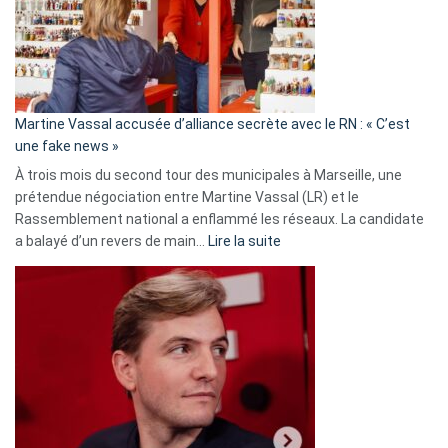
ans
de
prison
confirmés
en
Martine Vassal accusée d’alliance secrète avec le RN : « C’est
Algérie
une fake news »
À trois mois du second tour des municipales à Marseille, une
prétendue négociation entre Martine Vassal (LR) et le
Rassemblement national a enflammé les réseaux. La candidate
:
a balayé d’un revers de main…
Lire la suite
Martine
Vassal
accusée
d’alliance
secrète
avec
le
RN
: