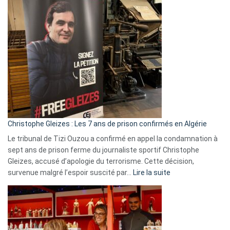
Pays-
Bas,
Espagne,
Irlande
et
Slovénie
rejettent
la
présence
d’Israël
Christophe Gleizes : Les 7 ans de prison confirmés en Algérie
Le tribunal de Tizi Ouzou a confirmé en appel la condamnation à
sept ans de prison ferme du journaliste sportif Christophe
Gleizes, accusé d’apologie du terrorisme. Cette décision,
:
survenue malgré l’espoir suscité par…
Lire la suite
Christophe
Gleizes
:
Les
7