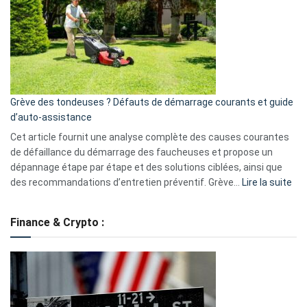
de
surveillance
?
5
avantages
essentiels
Grève des tondeuses ? Défauts de démarrage courants et guide
de
d’auto-assistance
la
S330
Cet article fournit une analyse complète des causes courantes
eufy
de défaillance du démarrage des faucheuses et propose un
dépannage étape par étape et des solutions ciblées, ainsi que
:
des recommandations d’entretien préventif. Grève…
Lire la suite
Grè
de
Finance & Crypto :
to
?
Déf
de
dé
cou