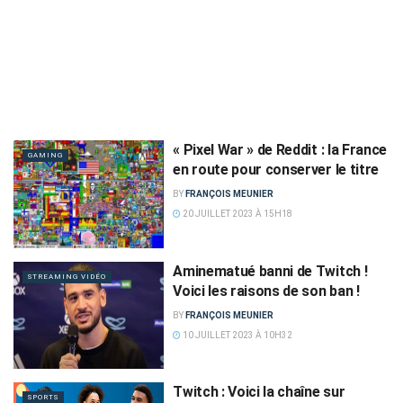
« Pixel War » de Reddit : la France
GAMING
en route pour conserver le titre
BY
FRANÇOIS MEUNIER
20 JUILLET 2023 À 15H18
Aminematué banni de Twitch !
STREAMING VIDÉO
Voici les raisons de son ban !
BY
FRANÇOIS MEUNIER
10 JUILLET 2023 À 10H32
Twitch : Voici la chaîne sur
SPORTS