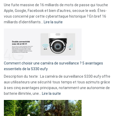
goûts
Une fuite massive de 16 milliards de mots de passe qui touche
musicaux
Apple, Google, Facebook et bien d’autres, secoue le web. Êtes-
avec
vous concerné par cette cyberattaque historique ? En bref 16
9
:
milliards d’identifiants…
Lire la suite
amis
Cyberattaque
!
record
:
La
fuite
de
16
Comment choisir une caméra de surveillance ? 5 avantages
milliards
essentiels de la S330 eufy
de
Description du texte : La caméra de surveillance S330 eufy offre
données
aux utilisateurs une sécurité tous temps et tous azimuts grâce
menace
à ses cinq avantages principaux, notamment une autonomie de
Facebook,
:
batterie illimitée, une…
Lire la suite
Telegram
Comment
et
choisir
GitHub
une
caméra