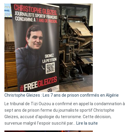
Boycott
Eurovision
2026
:
Pays-
Bas,
Espagne,
Irlande
et
Slovénie
rejettent
la
présence
d’Israël
Christophe Gleizes : Les 7 ans de prison confirmés en Algérie
Le tribunal de Tizi Ouzou a confirmé en appel la condamnation à
sept ans de prison ferme du journaliste sportif Christophe
Gleizes, accusé d’apologie du terrorisme. Cette décision,
:
survenue malgré l’espoir suscité par…
Lire la suite
Christophe