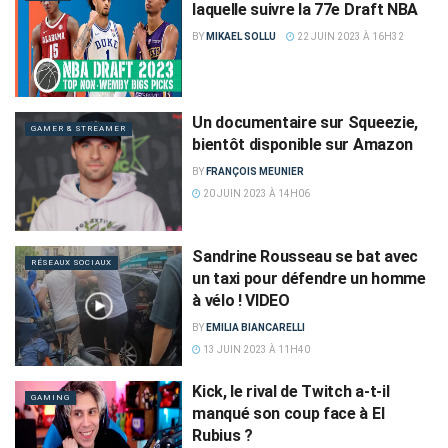
laquelle suivre la 77e Draft NBA
BY
MIKAEL SOLLU
22 JUIN 2023 À 16H32
Un documentaire sur Squeezie,
GAMER & STREAMER
bientôt disponible sur Amazon
BY
FRANÇOIS MEUNIER
20 JUIN 2023 À 14H06
Sandrine Rousseau se bat avec
RÉSEAUX SOCIAUX
un taxi pour défendre un homme
à vélo ! VIDEO
BY
EMILIA BIANCARELLI
13 JUIN 2023 À 11H40
Kick, le rival de Twitch a-t-il
GAMING
manqué son coup face à El
Rubius ?