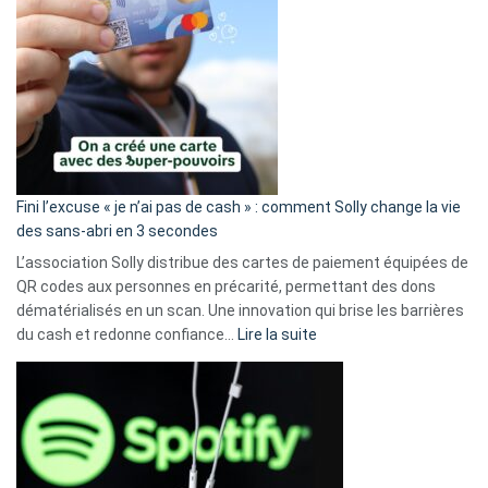
Fini l’excuse « je n’ai pas de cash » : comment Solly change la vie
des sans-abri en 3 secondes
L’association Solly distribue des cartes de paiement équipées de
QR codes aux personnes en précarité, permettant des dons
dématérialisés en un scan. Une innovation qui brise les barrières
:
du cash et redonne confiance…
Lire la suite
Fini
l’excuse
«
je
n’ai
pas