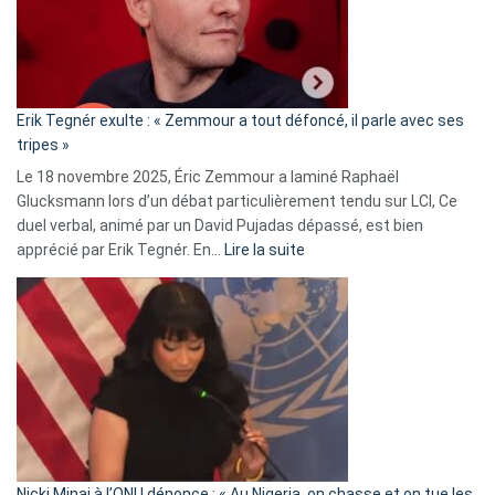
avec
le
RN
:
«
Erik Tegnér exulte : « Zemmour a tout défoncé, il parle avec ses
C’est
tripes »
une
Le 18 novembre 2025, Éric Zemmour a laminé Raphaël
fake
Glucksmann lors d’un débat particulièrement tendu sur LCI, Ce
news
duel verbal, animé par un David Pujadas dépassé, est bien
»
:
apprécié par Erik Tegnér. En…
Lire la suite
Erik
Tegnér
exulte
:
« Zemmour
a
tout
défoncé,
il
parle
Nicki Minaj à l’ONU dénonce : « Au Nigeria, on chasse et on tue les