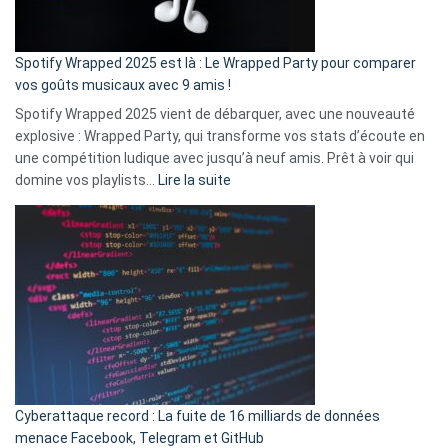
de
cash
»
Spotify Wrapped 2025 est là : Le Wrapped Party pour comparer
:
vos goûts musicaux avec 9 amis !
comment
Spotify Wrapped 2025 vient de débarquer, avec une nouveauté
Solly
explosive : Wrapped Party, qui transforme vos stats d’écoute en
change
une compétition ludique avec jusqu’à neuf amis. Prêt à voir qui
la
:
domine vos playlists…
Lire la suite
vie
Spotify
des
Wrapped
sans-
2025
abri
est
en
là
3
:
secondes
Le
Wrapped
Party
pour
Cyberattaque record : La fuite de 16 milliards de données
comparer
menace Facebook, Telegram et GitHub
vos