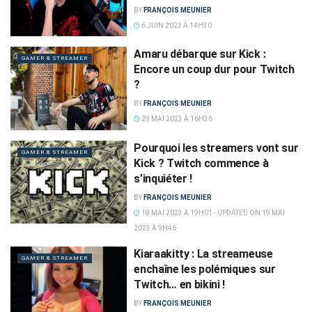
BY
FRANÇOIS MEUNIER
6 JUIN 2023 À 14H30
Amaru débarque sur Kick :
GAMER & STREAMER
Encore un coup dur pour Twitch
?
BY
FRANÇOIS MEUNIER
29 MAI 2023 À 16H36
Pourquoi les streamers vont sur
GAMER & STREAMER
Kick ? Twitch commence à
s’inquiéter !
BY
FRANÇOIS MEUNIER
18 MAI 2023 À 19H01 - UPDATED ON 19 MAI
2023 À 9H46
Kiaraakitty : La streameuse
GAMER & STREAMER
enchaîne les polémiques sur
Twitch… en bikini !
BY
FRANÇOIS MEUNIER