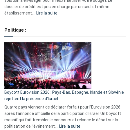
solution à envisager pour mieux maîtriser votre budget. Le
dossier de crédit est pris en charge par un seul et même
:
établissement.…
Lire la suite
Regroupement
de
Politique :
crédits,
comment
ça
marche
?
Boycott Eurovision 2026 : Pays-Bas, Espagne, Irlande et Slovénie
rejettent la présence d’Israël
Quatre pays viennent de déclarer forfait pour l’Eurovision 2026
après l’annonce officielle de la participation d’Israël. Un boycott
massif qui fait trembler le concours et relance le débat sur la
:
politisation de l’événement.…
Lire la suite