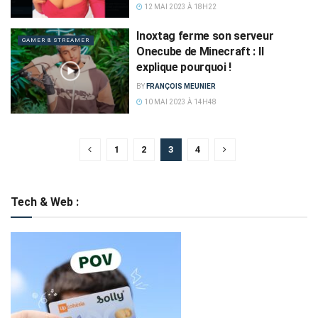
12 MAI 2023 À 18H22
Inoxtag ferme son serveur
GAMER & STREAMER
Onecube de Minecraft : Il
explique pourquoi !
BY
FRANÇOIS MEUNIER
10 MAI 2023 À 14H48
1
2
3
4
Tech & Web :