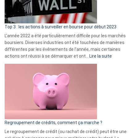
et
gui
d’a
ass
Top 3 : les actions à surveiller en bourse pour début 2023
L’année 2022 a été particulièrement difficile pour les marchés
boursiers. Diverses industries ont été touchées de manières
différentes par les événements de l’année, mais certaines
:
actions ont réussi à se démarquer et ont…
Lire la suite
Top
3
:
les
actions
à
surveiller
en
bourse
Regroupement de crédits, comment ça marche ?
pour
début
Le regroupement de crédit (ou rachat de crédit) peut être une
2023