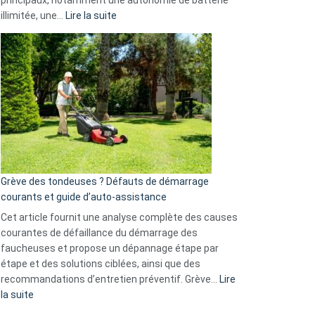
Telegram
:
illimitée, une…
Lire la suite
et
Comment
GitHub
choisir
une
caméra
de
surveillance
?
5
avantages
essentiels
Grève des tondeuses ? Défauts de démarrage
de
courants et guide d’auto-assistance
la
S330
Cet article fournit une analyse complète des causes
eufy
courantes de défaillance du démarrage des
faucheuses et propose un dépannage étape par
étape et des solutions ciblées, ainsi que des
recommandations d’entretien préventif. Grève…
Lire
:
la suite
Grève