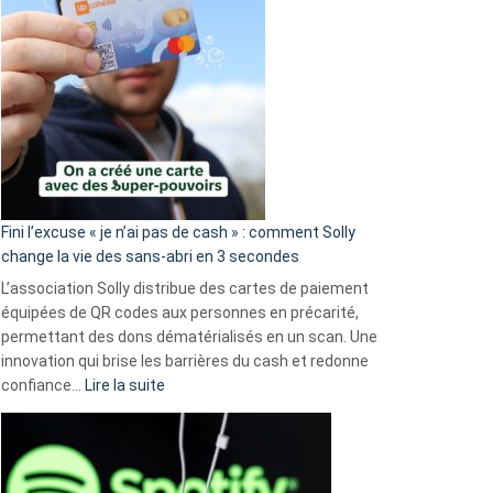
Fini l’excuse « je n’ai pas de cash » : comment Solly
change la vie des sans-abri en 3 secondes
L’association Solly distribue des cartes de paiement
équipées de QR codes aux personnes en précarité,
permettant des dons dématérialisés en un scan. Une
innovation qui brise les barrières du cash et redonne
:
confiance…
Lire la suite
Fini
l’excuse
«
je