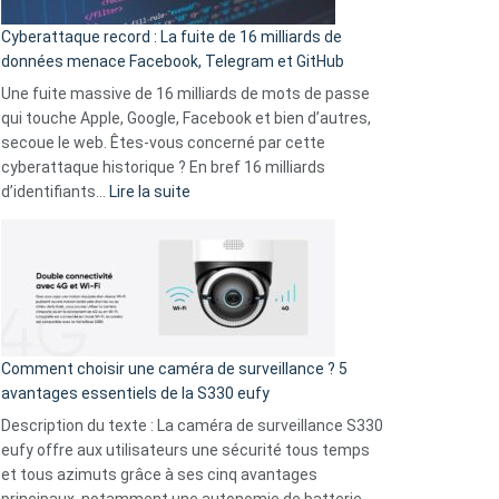
pour
Cyberattaque record : La fuite de 16 milliards de
comparer
données menace Facebook, Telegram et GitHub
vos
goûts
Une fuite massive de 16 milliards de mots de passe
musicaux
qui touche Apple, Google, Facebook et bien d’autres,
avec
secoue le web. Êtes-vous concerné par cette
9
cyberattaque historique ? En bref 16 milliards
amis
:
d’identifiants…
Lire la suite
!
Cyberattaque
record
:
La
fuite
de
16
Comment choisir une caméra de surveillance ? 5
milliards
avantages essentiels de la S330 eufy
de
Description du texte : La caméra de surveillance S330
données
eufy offre aux utilisateurs une sécurité tous temps
menace
et tous azimuts grâce à ses cinq avantages
Facebook,
principaux, notamment une autonomie de batterie