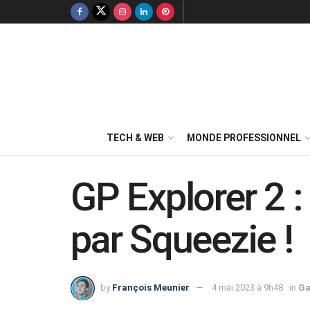
TECH & WEB
MONDE PROFESSIONNEL
GP Explorer 2 :
par Squeezie !
by
François Meunier
4 mai 2023 à 9h48
in
Ga