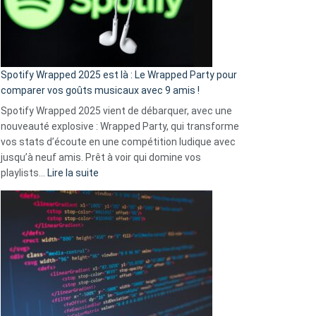
n’ai
pas
de
cash
»
Spotify Wrapped 2025 est là : Le Wrapped Party pour
:
comparer vos goûts musicaux avec 9 amis !
comment
Spotify Wrapped 2025 vient de débarquer, avec une
Solly
nouveauté explosive : Wrapped Party, qui transforme
change
vos stats d’écoute en une compétition ludique avec
la
jusqu’à neuf amis. Prêt à voir qui domine vos
vie
:
playlists…
Lire la suite
des
Spotify
sans-
Wrapped
abri
2025
en
est
3
là
secondes
:
Le
Wrapped
Party