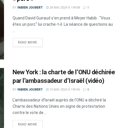
BY
FABIEN JOUBERT
28 MAI 2024 À 19H08
1
Quand David Guiraud s'en prend à Meyer Habib : "Vous
êtes un porc" lui crache-t-il. La séance de questions au
...
DETAILS
READ MORE
New York : la charte de l’ONU déchirée
par l’ambassadeur d’Israël (vidéo)
BY
FABIEN JOUBERT
10 MAI 2024 À 19H45
0
L'ambassadeur d'Israël auprès de l'ONU a déchiré la
Charte des Nations Unies en signe de protestation
contre le vote de ...
DETAILS
READ MORE