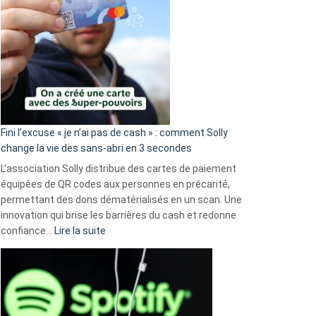
Fini l’excuse « je n’ai pas de cash » : comment Solly
change la vie des sans-abri en 3 secondes
L’association Solly distribue des cartes de paiement
équipées de QR codes aux personnes en précarité,
permettant des dons dématérialisés en un scan. Une
innovation qui brise les barrières du cash et redonne
:
confiance…
Lire la suite
Fini
l’excuse
«
je
n’ai