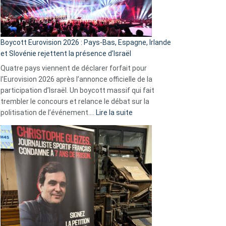
Boycott Eurovision 2026 : Pays-Bas, Espagne, Irlande
et Slovénie rejettent la présence d’Israël
Quatre pays viennent de déclarer forfait pour
l’Eurovision 2026 après l’annonce officielle de la
participation d’Israël. Un boycott massif qui fait
trembler le concours et relance le débat sur la
:
politisation de l’événement.…
Lire la suite
Boycott
Eurovision
2026
:
Pays-
Bas,
Espagne,
Irlande
et
Slovénie