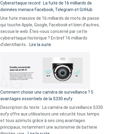
Cyberattaque record : La fuite de 16 milliards de
comparer
données menace Facebook, Telegram et GitHub
vos
goûts
Une fuite massive de 16 milliards de mots de passe
musicaux
qui touche Apple, Google, Facebook et bien d’autres,
avec
secoue le web. Êtes-vous concerné par cette
9
cyberattaque historique ? En bref 16 milliards
amis
:
d’identifiants…
Lire la suite
!
Cyberattaque
record
:
La
fuite
de
16
Comment choisir une caméra de surveillance ? 5
milliards
avantages essentiels de la S330 eufy
de
Description du texte : La caméra de surveillance S330
données
eufy offre aux utilisateurs une sécurité tous temps
menace
et tous azimuts grâce à ses cinq avantages
Facebook,
principaux, notamment une autonomie de batterie
Telegram
:
illimitée, une…
Lire la suite