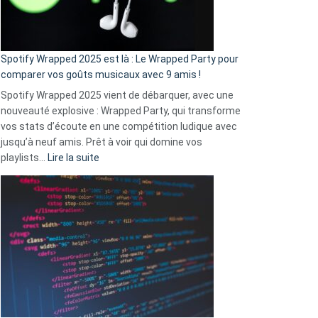
pas
de
cash
»
Spotify Wrapped 2025 est là : Le Wrapped Party pour
:
comparer vos goûts musicaux avec 9 amis !
comment
Spotify Wrapped 2025 vient de débarquer, avec une
Solly
nouveauté explosive : Wrapped Party, qui transforme
change
vos stats d’écoute en une compétition ludique avec
la
jusqu’à neuf amis. Prêt à voir qui domine vos
vie
:
playlists…
Lire la suite
des
Spotify
sans-
Wrapped
abri
2025
en
est
3
là
secondes
:
Le
Wrapped
Party
pour