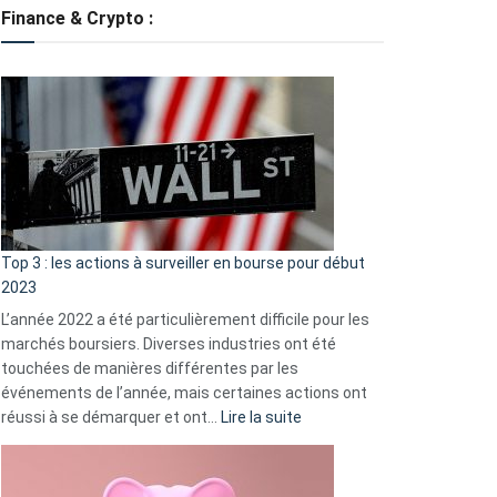
tondeuses
Finance & Crypto :
?
Défauts
de
démarrage
courants
et
guide
d’auto-
assistance
Top 3 : les actions à surveiller en bourse pour début
2023
L’année 2022 a été particulièrement difficile pour les
marchés boursiers. Diverses industries ont été
touchées de manières différentes par les
événements de l’année, mais certaines actions ont
:
réussi à se démarquer et ont…
Lire la suite
Top
3
: