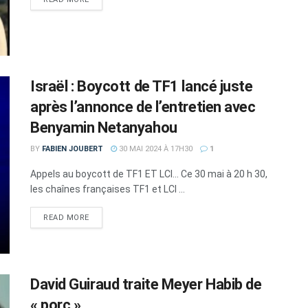
Israël : Boycott de TF1 lancé juste
après l’annonce de l’entretien avec
Benyamin Netanyahou
BY
FABIEN JOUBERT
30 MAI 2024 À 17H30
1
Appels au boycott de TF1 ET LCI... Ce 30 mai à 20 h 30,
les chaînes françaises TF1 et LCI ...
DETAILS
READ MORE
David Guiraud traite Meyer Habib de
« porc »