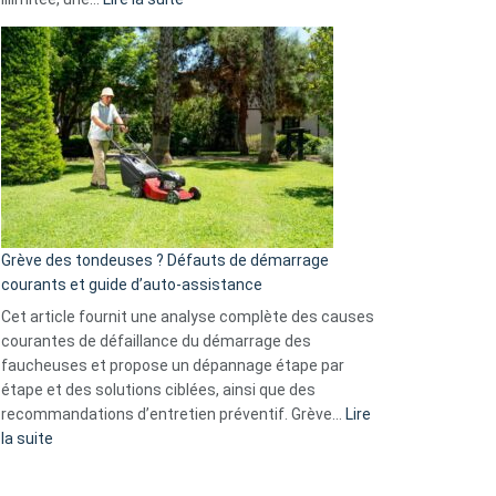
et
Comment
GitHub
choisir
une
caméra
de
surveillance
?
5
avantages
essentiels
Grève des tondeuses ? Défauts de démarrage
de
courants et guide d’auto-assistance
la
S330
Cet article fournit une analyse complète des causes
eufy
courantes de défaillance du démarrage des
faucheuses et propose un dépannage étape par
étape et des solutions ciblées, ainsi que des
recommandations d’entretien préventif. Grève…
Lire
:
la suite
Grève
des