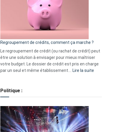
les
actions
à
surveiller
en
bourse
Regroupement de crédits, comment ça marche ?
pour
début
Le regroupement de crédit (ou rachat de crédit) peut
2023
être une solution à envisager pour mieux maîtriser
votre budget. Le dossier de crédit est pris en charge
:
par un seul et même établissement.…
Lire la suite
Regroupement
de
crédits,
Politique :
comment
ça
marche
?