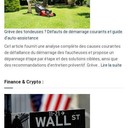
surveillance
?
5
avantages
essentiels
Grève des tondeuses ? Défauts de démarrage courants et guide
de
d’auto-assistance
la
S330
Cet article fournit une analyse complète des causes courantes
eufy
de défaillance du démarrage des faucheuses et propose un
dépannage étape par étape et des solutions ciblées, ainsi que
:
des recommandations d’entretien préventif. Grève…
Lire la suite
Grè
de
Finance & Crypto :
to
?
Déf
de
dé
cou
et
gui