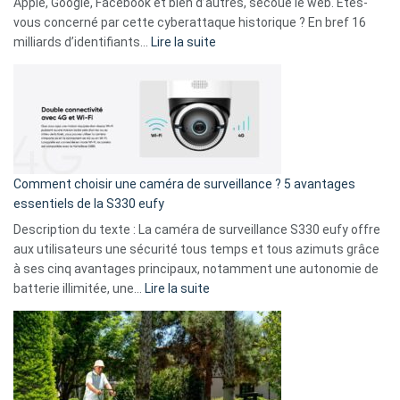
musicaux
Apple, Google, Facebook et bien d’autres, secoue le web. Êtes-
avec
vous concerné par cette cyberattaque historique ? En bref 16
9
:
milliards d’identifiants…
Lire la suite
amis
Cyberattaque
!
record
:
La
fuite
de
16
Comment choisir une caméra de surveillance ? 5 avantages
milliards
essentiels de la S330 eufy
de
Description du texte : La caméra de surveillance S330 eufy offre
données
aux utilisateurs une sécurité tous temps et tous azimuts grâce
menace
à ses cinq avantages principaux, notamment une autonomie de
Facebook,
:
batterie illimitée, une…
Lire la suite
Telegram
Comment
et
choisir
GitHub
une
caméra
de