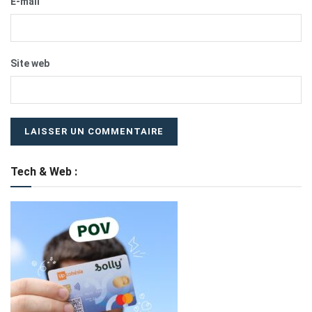
E-mail
Site web
Tech & Web :