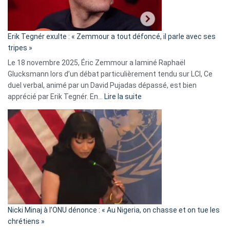
RN
:
«
Erik Tegnér exulte : « Zemmour a tout défoncé, il parle avec ses
C’est
tripes »
une
Le 18 novembre 2025, Éric Zemmour a laminé Raphaël
fake
Glucksmann lors d’un débat particulièrement tendu sur LCI, Ce
news
duel verbal, animé par un David Pujadas dépassé, est bien
»
:
apprécié par Erik Tegnér. En…
Lire la suite
Erik
Tegnér
exulte
:
« Zemmour
a
tout
défoncé,
il
parle
Nicki Minaj à l’ONU dénonce : « Au Nigeria, on chasse et on tue les
avec
chrétiens »