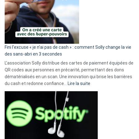
Fini l’excuse « je n’ai pas de cash » : comment Solly change la vie
des sans-abri en 3 secondes
L’association Solly distribue des cartes de paiement équipées de
QR codes aux personnes en précarité, permettant des dons
dématérialisés en un scan. Une innovation qui brise les barrières
:
du cash et redonne confiance…
Lire la suite
Fini
l’excuse
«
je
n’ai
pas
de
cash