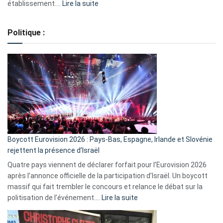
:
établissement.…
Lire la suite
Regroupement
de
Politique :
crédits,
comment
ça
marche
?
Boycott Eurovision 2026 : Pays-Bas, Espagne, Irlande et Slovénie
rejettent la présence d’Israël
Quatre pays viennent de déclarer forfait pour l’Eurovision 2026
après l’annonce officielle de la participation d’Israël. Un boycott
massif qui fait trembler le concours et relance le débat sur la
:
politisation de l’événement.…
Lire la suite
Boycott
Eurovision