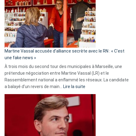
Les
7
ans
de
prison
confirmés
en
Martine Vassal accusée d’alliance secrète avec le RN : « C’est
Algérie
une fake news »
À trois mois du second tour des municipales à Marseille, une
prétendue négociation entre Martine Vassal (LR) et le
Rassemblement national a enflammé les réseaux. La candidate
:
a balayé d’un revers de main…
Lire la suite
Martine
Vassal
accusée
d’alliance
secrète
avec
le