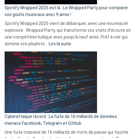
»
Spotify Wrapped 2025 est là : Le Wrapped Party pour comparer
:
vos goûts musicaux avec 9 amis !
comment
Spotify Wrapped 2025 vient de débarquer, avec une nouveauté
Solly
explosive : Wrapped Party, qui transforme vos stats d’écoute en
change
une compétition ludique avec jusqu’à neuf amis. Prêt à voir qui
la
:
domine vos playlists…
Lire la suite
vie
Spotify
des
Wrapped
sans-
2025
abri
est
en
là
3
:
secondes
Le
Wrapped
Party
pour
Cyberattaque record : La fuite de 16 milliards de données
comparer
menace Facebook, Telegram et GitHub
vos
goûts
Une fuite massive de 16 milliards de mots de passe qui touche