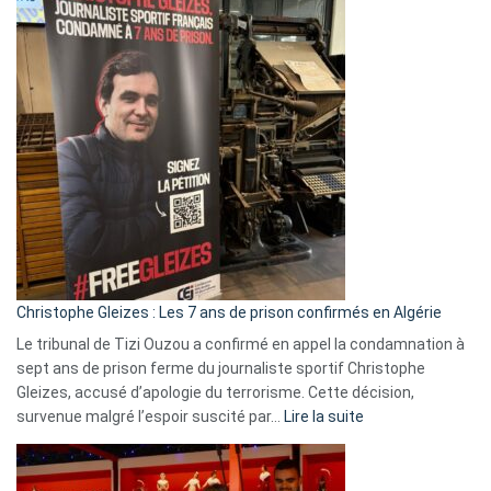
2026
:
Pays-
Bas,
Espagne,
Irlande
et
Slovénie
rejettent
la
présence
d’Israël
Christophe Gleizes : Les 7 ans de prison confirmés en Algérie
Le tribunal de Tizi Ouzou a confirmé en appel la condamnation à
sept ans de prison ferme du journaliste sportif Christophe
Gleizes, accusé d’apologie du terrorisme. Cette décision,
:
survenue malgré l’espoir suscité par…
Lire la suite
Christophe
Gleizes
: