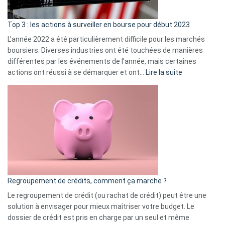
d’a
ass
Top 3 : les actions à surveiller en bourse pour début 2023
L’année 2022 a été particulièrement difficile pour les marchés
boursiers. Diverses industries ont été touchées de manières
différentes par les événements de l’année, mais certaines
:
actions ont réussi à se démarquer et ont…
Lire la suite
Top
3
:
les
actions
à
surveiller
en
bourse
Regroupement de crédits, comment ça marche ?
pour
début
Le regroupement de crédit (ou rachat de crédit) peut être une
2023
solution à envisager pour mieux maîtriser votre budget. Le
dossier de crédit est pris en charge par un seul et même