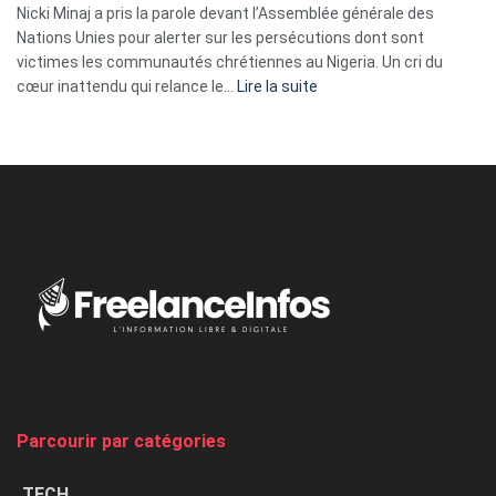
ses
Nicki Minaj a pris la parole devant l’Assemblée générale des
tripes »
Nations Unies pour alerter sur les persécutions dont sont
victimes les communautés chrétiennes au Nigeria. Un cri du
:
cœur inattendu qui relance le…
Lire la suite
Nicki
Minaj
à
l’ONU
dénonce
:
«
Au
Nigeria,
on
chasse
et
on
tue
Parcourir par catégories
les
chrétiens
TECH