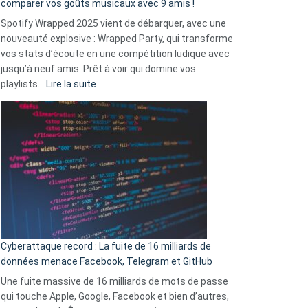
comparer vos goûts musicaux avec 9 amis !
comment
Spotify Wrapped 2025 vient de débarquer, avec une
Solly
nouveauté explosive : Wrapped Party, qui transforme
change
vos stats d’écoute en une compétition ludique avec
la
jusqu’à neuf amis. Prêt à voir qui domine vos
vie
:
playlists…
Lire la suite
des
Spotify
sans-
Wrapped
abri
2025
en
est
3
là
secondes
:
Le
Wrapped
Party
pour
Cyberattaque record : La fuite de 16 milliards de
comparer
données menace Facebook, Telegram et GitHub
vos
goûts
Une fuite massive de 16 milliards de mots de passe
musicaux
qui touche Apple, Google, Facebook et bien d’autres,