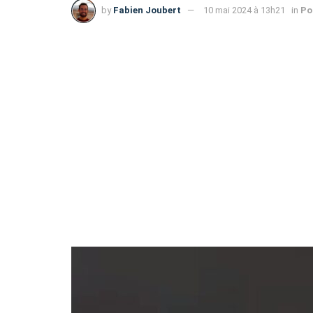
by
Fabien Joubert
10 mai 2024 à 13h21
in
Po