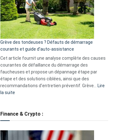
de
surveillance
?
5
avantages
essentiels
Grève des tondeuses ? Défauts de démarrage
de
courants et guide d’auto-assistance
la
S330
Cet article fournit une analyse complète des causes
eufy
courantes de défaillance du démarrage des
faucheuses et propose un dépannage étape par
étape et des solutions ciblées, ainsi que des
recommandations d’entretien préventif. Grève…
Lire
:
la suite
Grève
des
tondeuses
Finance & Crypto :
?
Défauts
de