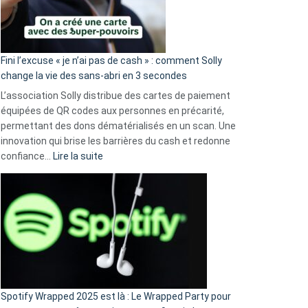
Fini l’excuse « je n’ai pas de cash » : comment Solly
change la vie des sans-abri en 3 secondes
L’association Solly distribue des cartes de paiement
équipées de QR codes aux personnes en précarité,
permettant des dons dématérialisés en un scan. Une
innovation qui brise les barrières du cash et redonne
:
confiance…
Lire la suite
Fini
l’excuse
«
je
n’ai
pas
de
cash
»
Spotify Wrapped 2025 est là : Le Wrapped Party pour
: