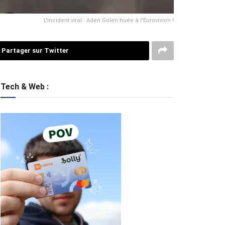
L'incident viral : Aden Golen huée à l'Eurovision !
Partager sur Twitter
Tech & Web :