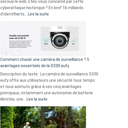
avec
secoue le web. Êtes-vous concerné par cette
9
cyberattaque historique ? En bref 16 milliards
amis
:
d’identifiants…
Lire la suite
!
Cyberattaque
record
:
La
fuite
de
16
Comment choisir une caméra de surveillance ? 5
milliards
avantages essentiels de la S330 eufy
de
Description du texte : La caméra de surveillance S330
données
eufy offre aux utilisateurs une sécurité tous temps
menace
et tous azimuts grâce à ses cinq avantages
Facebook,
principaux, notamment une autonomie de batterie
Telegram
:
illimitée, une…
Lire la suite
et
Comment
GitHub
choisir
une
caméra