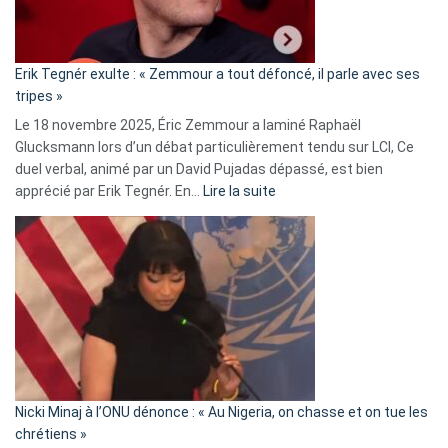
RN
:
«
Erik Tegnér exulte : « Zemmour a tout défoncé, il parle avec ses
C’est
tripes »
une
Le 18 novembre 2025, Éric Zemmour a laminé Raphaël
fake
Glucksmann lors d’un débat particulièrement tendu sur LCI, Ce
news
duel verbal, animé par un David Pujadas dépassé, est bien
»
:
apprécié par Erik Tegnér. En…
Lire la suite
Erik
Tegnér
exulte
:
« Zemmour
a
tout
défoncé,
il
parle
Nicki Minaj à l’ONU dénonce : « Au Nigeria, on chasse et on tue les
avec
chrétiens »