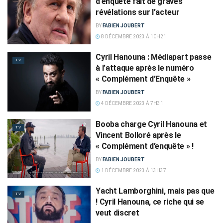
d’enquête fait de graves
révélations sur l’acteur
BY
FABIEN JOUBERT
8 DÉCEMBRE 2023 À 10H21
Cyril Hanouna : Médiapart passe
TV
à l’attaque après le numéro
« Complément d’Enquête »
BY
FABIEN JOUBERT
4 DÉCEMBRE 2023 À 7H31
Booba charge Cyril Hanouna et
TV
Vincent Bolloré après le
« Complément d’enquête » !
BY
FABIEN JOUBERT
1 DÉCEMBRE 2023 À 13H37
Yacht Lamborghini, mais pas que
TV
! Cyril Hanouna, ce riche qui se
veut discret