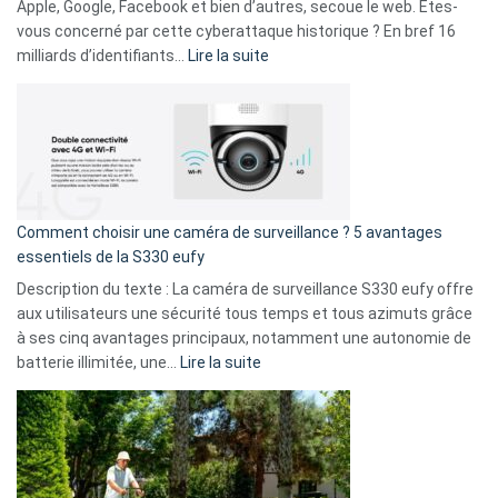
musicaux
Apple, Google, Facebook et bien d’autres, secoue le web. Êtes-
avec
vous concerné par cette cyberattaque historique ? En bref 16
9
:
milliards d’identifiants…
Lire la suite
amis
Cyberattaque
!
record
:
La
fuite
de
16
Comment choisir une caméra de surveillance ? 5 avantages
milliards
essentiels de la S330 eufy
de
Description du texte : La caméra de surveillance S330 eufy offre
données
aux utilisateurs une sécurité tous temps et tous azimuts grâce
menace
à ses cinq avantages principaux, notamment une autonomie de
Facebook,
:
batterie illimitée, une…
Lire la suite
Telegram
Comment
et
choisir
GitHub
une
caméra
de