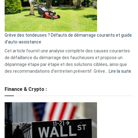
surveillance
?
5
avantages
essentiels
Grève des tondeuses ? Défauts de démarrage courants et guide
de
d’auto-assistance
la
S330
Cet article fournit une analyse complète des causes courantes
eufy
de défaillance du démarrage des faucheuses et propose un
dépannage étape par étape et des solutions ciblées, ainsi que
:
des recommandations d’entretien préventif. Grève…
Lire la suite
Grè
de
Finance & Crypto :
to
?
Déf
de
dé
cou
et