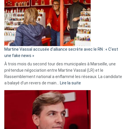
Les
7
ans
de
prison
confirmés
en
Martine Vassal accusée d’alliance secrète avec le RN : « C’est
Algérie
une fake news »
À trois mois du second tour des municipales à Marseille, une
prétendue négociation entre Martine Vassal (LR) et le
Rassemblement national a enflammé les réseaux. La candidate
:
a balayé d’un revers de main…
Lire la suite
Martine
Vassal
accusée
d’alliance
secrète
avec
le