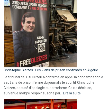
2026
:
Pays-
Bas,
Espagne,
Irlande
et
Slovénie
rejettent
la
présence
d’Israël
Christophe Gleizes : Les 7 ans de prison confirmés en Algérie
Le tribunal de Tizi Ouzou a confirmé en appel la condamnation à
sept ans de prison ferme du journaliste sportif Christophe
Gleizes, accusé d’apologie du terrorisme. Cette décision,
:
survenue malgré l’espoir suscité par…
Lire la suite
Christophe
Gleizes
: