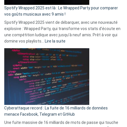
»
Spotify Wrapped 2025 est là : Le Wrapped Party pour comparer
:
vos goûts musicaux avec 9 amis !
comment
Spotify Wrapped 2025 vient de débarquer, avec une nouveauté
Solly
explosive : Wrapped Party, qui transforme vos stats d’écoute en
change
une compétition ludique avec jusqu’à neuf amis. Prêt à voir qui
la
:
domine vos playlists…
Lire la suite
vie
Spotify
des
Wrapped
sans-
2025
abri
est
en
là
3
:
secondes
Le
Wrapped
Party
pour
Cyberattaque record : La fuite de 16 milliards de données
comparer
menace Facebook, Telegram et GitHub
vos
goûts
Une fuite massive de 16 milliards de mots de passe qui touche