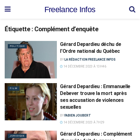
Freelance Infos
Étiquette :
Complément d’enquête
Gérard Depardieu déchu de
POLITIQUE
l’Ordre national du Québec
BY
LA RÉDACTION FREELANCE INFOS
14 DÉCEMBRE 2023 À 13H46
Gérard Depardieu : Emmanuelle
FILM
Debever trouve la mort après
ses accusation de violences
sexuelles
BY
FABIEN JOUBERT
14 DÉCEMBRE 2023 À 7H29
Gérard Depardieu : Complément
JURIDIQUE