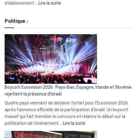
:
établissement.…
Lire la suite
Regroupement
de
Politique :
crédits,
comment
ça
marche
?
Boycott Eurovision 2026 : Pays-Bas, Espagne, Irlande et Slovénie
rejettent la présence d’Israël
Quatre pays viennent de déclarer forfait pour l’Eurovision 2026
après l’annonce officielle de la participation d’Israël. Un boycott
massif qui fait trembler le concours et relance le débat sur la
:
politisation de l’événement.…
Lire la suite
Boycott
Eurovision