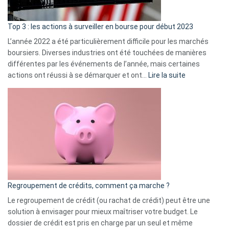
gui
d’a
ass
Top 3 : les actions à surveiller en bourse pour début 2023
L’année 2022 a été particulièrement difficile pour les marchés
boursiers. Diverses industries ont été touchées de manières
différentes par les événements de l’année, mais certaines
:
actions ont réussi à se démarquer et ont…
Lire la suite
Top
3
:
les
actions
à
surveiller
en
bourse
Regroupement de crédits, comment ça marche ?
pour
début
Le regroupement de crédit (ou rachat de crédit) peut être une
2023
solution à envisager pour mieux maîtriser votre budget. Le
dossier de crédit est pris en charge par un seul et même