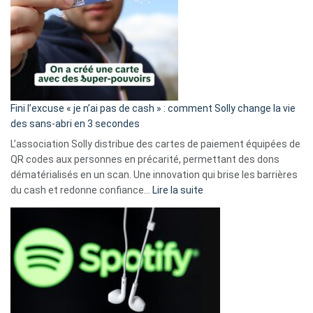
Fini l’excuse « je n’ai pas de cash » : comment Solly change la vie
des sans-abri en 3 secondes
L’association Solly distribue des cartes de paiement équipées de
QR codes aux personnes en précarité, permettant des dons
dématérialisés en un scan. Une innovation qui brise les barrières
:
du cash et redonne confiance…
Lire la suite
Fini
l’excuse
«
je
n’ai
pas
de
cash