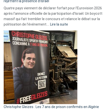
rejettent la présence d’Israël
Quatre pays viennent de déclarer forfait pour l’Eurovision 2026
après l’annonce officielle de la participation d’Israël. Un boycott
massif qui fait trembler le concours et relance le débat sur la
:
politisation de l’événement.…
Lire la suite
Boycott
Eurovision
2026
:
Pays-
Bas,
Espagne,
Irlande
et
Slovénie
rejettent
la
présence
d’Israël
Christophe Gleizes : Les 7 ans de prison confirmés en Algérie