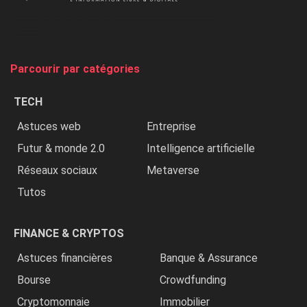
chasse
et
on
tue
Parcourir par catégories
les
chrétiens
TECH
»
Astuces web
Entreprise
Futur & monde 2.0
Intelligence artificielle
Réseaux sociaux
Metaverse
Tutos
FINANCE & CRYPTOS
Astuces financières
Banque & Assurance
Bourse
Crowdfunding
Cryptomonnaie
Immobilier