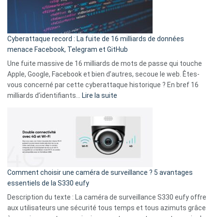
Wrapped
Party
pour
Cyberattaque record : La fuite de 16 milliards de données
comparer
menace Facebook, Telegram et GitHub
vos
goûts
Une fuite massive de 16 milliards de mots de passe qui touche
musicaux
Apple, Google, Facebook et bien d’autres, secoue le web. Êtes-
avec
vous concerné par cette cyberattaque historique ? En bref 16
9
:
milliards d’identifiants…
Lire la suite
amis
Cyberattaque
!
record
:
La
fuite
de
16
Comment choisir une caméra de surveillance ? 5 avantages
milliards
essentiels de la S330 eufy
de
Description du texte : La caméra de surveillance S330 eufy offre
données
aux utilisateurs une sécurité tous temps et tous azimuts grâce
menace