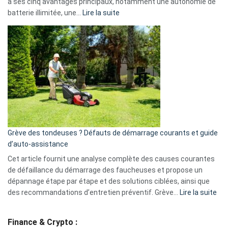
à ses cinq avantages principaux, notamment une autonomie de
Facebook,
:
batterie illimitée, une…
Lire la suite
Telegram
Comment
et
choisir
GitHub
une
caméra
de
surveillance
?
5
avantages
essentiels
Grève des tondeuses ? Défauts de démarrage courants et guide
de
d’auto-assistance
la
S330
Cet article fournit une analyse complète des causes courantes
eufy
de défaillance du démarrage des faucheuses et propose un
dépannage étape par étape et des solutions ciblées, ainsi que
:
des recommandations d’entretien préventif. Grève…
Lire la suite
Grè
de
Finance & Crypto :
to