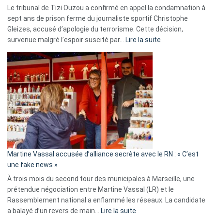
Le tribunal de Tizi Ouzou a confirmé en appel la condamnation à
sept ans de prison ferme du journaliste sportif Christophe
Gleizes, accusé d’apologie du terrorisme. Cette décision,
:
survenue malgré l’espoir suscité par…
Lire la suite
Christophe
Gleizes
:
Les
7
ans
de
prison
confirmés
en
Martine Vassal accusée d’alliance secrète avec le RN : « C’est
Algérie
une fake news »
À trois mois du second tour des municipales à Marseille, une
prétendue négociation entre Martine Vassal (LR) et le
Rassemblement national a enflammé les réseaux. La candidate
:
a balayé d’un revers de main…
Lire la suite