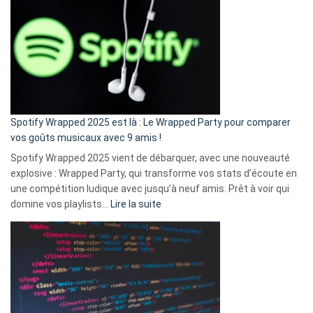
l’excuse
«
je
n’ai
pas
de
cash
»
Spotify Wrapped 2025 est là : Le Wrapped Party pour comparer
:
vos goûts musicaux avec 9 amis !
comment
Spotify Wrapped 2025 vient de débarquer, avec une nouveauté
Solly
explosive : Wrapped Party, qui transforme vos stats d’écoute en
change
une compétition ludique avec jusqu’à neuf amis. Prêt à voir qui
la
:
domine vos playlists…
Lire la suite
vie
Spotify
des
Wrapped
sans-
2025
abri
est
en
là
3
:
secondes
Le