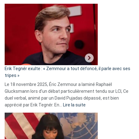
Martine
Vassal
accusée
d’alliance
secrète
avec
le
RN
:
«
Erik Tegnér exulte : « Zemmour a tout défoncé, il parle avec ses
C’est
tripes »
une
Le 18 novembre 2025, Éric Zemmour a laminé Raphaël
fake
Glucksmann lors d’un débat particulièrement tendu sur LCI, Ce
news
duel verbal, animé par un David Pujadas dépassé, est bien
»
:
apprécié par Erik Tegnér. En…
Lire la suite
Erik
Tegnér
exulte
:
« Zemmour