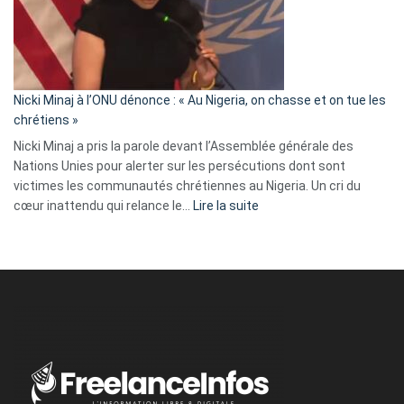
a
tout
défoncé,
il
parle
Nicki Minaj à l’ONU dénonce : « Au Nigeria, on chasse et on tue les
avec
chrétiens »
ses
Nicki Minaj a pris la parole devant l’Assemblée générale des
tripes »
Nations Unies pour alerter sur les persécutions dont sont
victimes les communautés chrétiennes au Nigeria. Un cri du
:
cœur inattendu qui relance le…
Lire la suite
Nicki
Minaj
à
l’ONU
dénonce
:
«
Au
Nigeria,
on