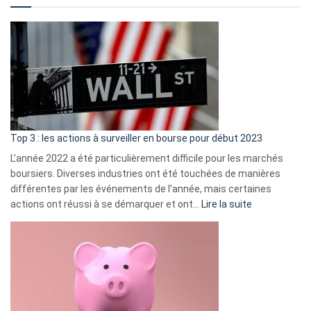
?
Déf
de
dé
cou
et
gui
d’a
ass
Top 3 : les actions à surveiller en bourse pour début 2023
L’année 2022 a été particulièrement difficile pour les marchés
boursiers. Diverses industries ont été touchées de manières
différentes par les événements de l’année, mais certaines
:
actions ont réussi à se démarquer et ont…
Lire la suite
Top
3
:
les
actions
à
surveiller