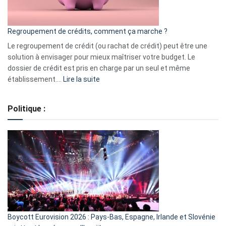
en
bourse
Regroupement de crédits, comment ça marche ?
pour
début
Le regroupement de crédit (ou rachat de crédit) peut être une
2023
solution à envisager pour mieux maîtriser votre budget. Le
dossier de crédit est pris en charge par un seul et même
:
établissement.…
Lire la suite
Regroupement
de
Politique :
crédits,
comment
ça
marche
?
Boycott Eurovision 2026 : Pays-Bas, Espagne, Irlande et Slovénie