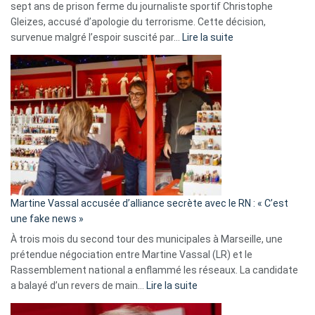
sept ans de prison ferme du journaliste sportif Christophe
Gleizes, accusé d’apologie du terrorisme. Cette décision,
:
survenue malgré l’espoir suscité par…
Lire la suite
Christophe
Gleizes
:
Les
7
ans
de
prison
confirmés
en
Martine Vassal accusée d’alliance secrète avec le RN : « C’est
Algérie
une fake news »
À trois mois du second tour des municipales à Marseille, une
prétendue négociation entre Martine Vassal (LR) et le
Rassemblement national a enflammé les réseaux. La candidate
:
a balayé d’un revers de main…
Lire la suite
Martine