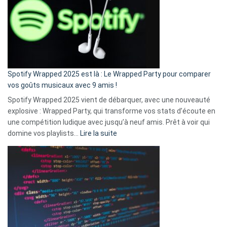
«
je
n’ai
pas
de
cash
»
Spotify Wrapped 2025 est là : Le Wrapped Party pour comparer
:
vos goûts musicaux avec 9 amis !
comment
Spotify Wrapped 2025 vient de débarquer, avec une nouveauté
Solly
explosive : Wrapped Party, qui transforme vos stats d’écoute en
change
une compétition ludique avec jusqu’à neuf amis. Prêt à voir qui
la
:
domine vos playlists…
Lire la suite
vie
Spotify
des
Wrapped
sans-
2025
abri
est
en
là
3
:
secondes
Le
Wrapped