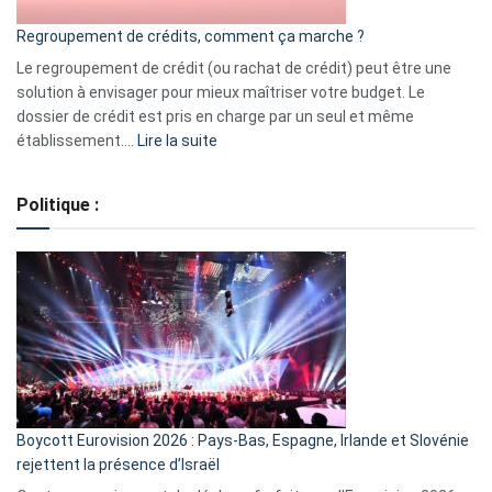
bourse
Regroupement de crédits, comment ça marche ?
pour
début
Le regroupement de crédit (ou rachat de crédit) peut être une
2023
solution à envisager pour mieux maîtriser votre budget. Le
dossier de crédit est pris en charge par un seul et même
:
établissement.…
Lire la suite
Regroupement
de
Politique :
crédits,
comment
ça
marche
?
Boycott Eurovision 2026 : Pays-Bas, Espagne, Irlande et Slovénie
rejettent la présence d’Israël