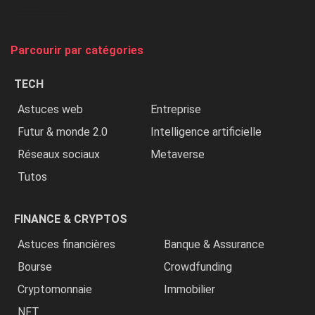
et
on
tue
Parcourir par catégories
les
chrétiens
TECH
»
Astuces web
Entreprise
Futur & monde 2.0
Intelligence artificielle
Réseaux sociaux
Metaverse
Tutos
FINANCE & CRYPTOS
Astuces financières
Banque & Assurance
Bourse
Crowdfunding
Cryptomonnaie
Immobilier
NFT