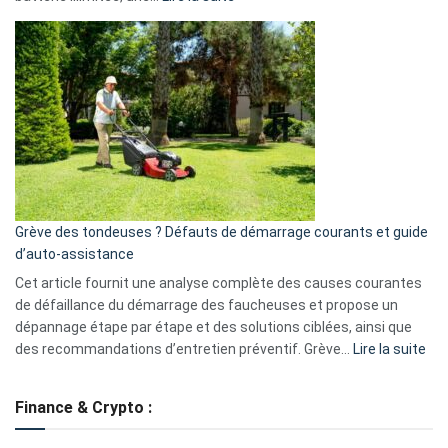
Telegram
Comment
et
choisir
GitHub
une
caméra
de
surveillance
?
5
avantages
essentiels
Grève des tondeuses ? Défauts de démarrage courants et guide
de
d’auto-assistance
la
S330
Cet article fournit une analyse complète des causes courantes
eufy
de défaillance du démarrage des faucheuses et propose un
dépannage étape par étape et des solutions ciblées, ainsi que
:
des recommandations d’entretien préventif. Grève…
Lire la suite
Grè
de
Finance & Crypto :
to
?