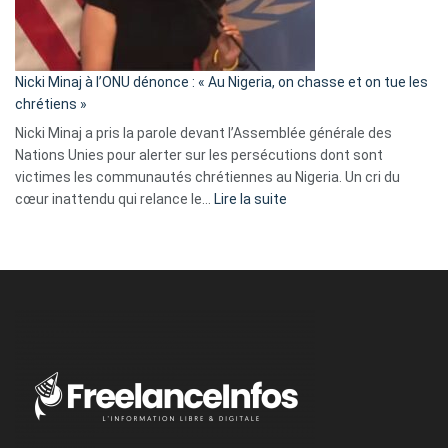
tout
défoncé,
il
parle
Nicki Minaj à l’ONU dénonce : « Au Nigeria, on chasse et on tue les
avec
chrétiens »
ses
Nicki Minaj a pris la parole devant l’Assemblée générale des
tripes »
Nations Unies pour alerter sur les persécutions dont sont
victimes les communautés chrétiennes au Nigeria. Un cri du
:
cœur inattendu qui relance le…
Lire la suite
Nicki
Minaj
à
l’ONU
dénonce
:
«
Au
Nigeria,
on
chasse