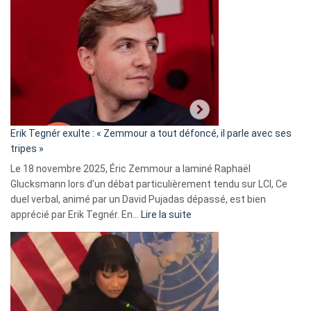
Vassal
accusée
d’alliance
secrète
avec
le
RN
:
«
Erik Tegnér exulte : « Zemmour a tout défoncé, il parle avec ses
C’est
tripes »
une
Le 18 novembre 2025, Éric Zemmour a laminé Raphaël
fake
Glucksmann lors d’un débat particulièrement tendu sur LCI, Ce
news
duel verbal, animé par un David Pujadas dépassé, est bien
»
:
apprécié par Erik Tegnér. En…
Lire la suite
Erik
Tegnér
exulte
:
« Zemmour
a