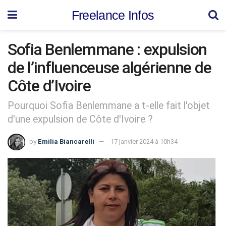
Freelance Infos
Sofia Benlemmane : expulsion
de l’influenceuse algérienne de
Côte d’Ivoire
Pourquoi Sofia Benlemmane a t-elle fait l'objet
d'une expulsion de Côte d'Ivoire ?
by
Emilia Biancarelli
17 janvier 2024 à 10h34