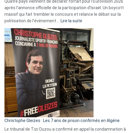
Quatre pays viennent de déclarer forfait pour l’Eurovision 2026
après l’annonce officielle de la participation d’Israël. Un boycott
massif qui fait trembler le concours et relance le débat sur la
:
politisation de l’événement.…
Lire la suite
Boycott
Eurovision
2026
:
Pays-
Bas,
Espagne,
Irlande
et
Slovénie
rejettent
la
présence
d’Israël
Christophe Gleizes : Les 7 ans de prison confirmés en Algérie
Le tribunal de Tizi Ouzou a confirmé en appel la condamnation à