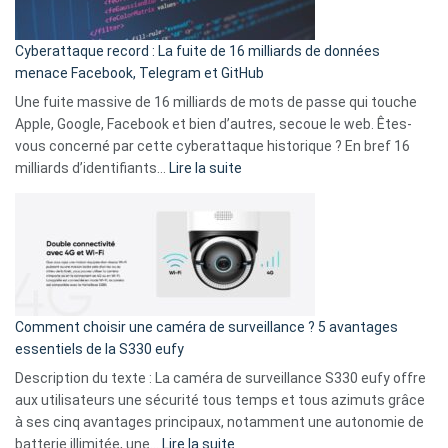
Party
pour
Cyberattaque record : La fuite de 16 milliards de données
comparer
menace Facebook, Telegram et GitHub
vos
goûts
Une fuite massive de 16 milliards de mots de passe qui touche
musicaux
Apple, Google, Facebook et bien d’autres, secoue le web. Êtes-
avec
vous concerné par cette cyberattaque historique ? En bref 16
9
:
milliards d’identifiants…
Lire la suite
amis
Cyberattaque
!
record
:
La
fuite
de
16
Comment choisir une caméra de surveillance ? 5 avantages
milliards
essentiels de la S330 eufy
de
Description du texte : La caméra de surveillance S330 eufy offre
données
aux utilisateurs une sécurité tous temps et tous azimuts grâce
menace
à ses cinq avantages principaux, notamment une autonomie de
Facebook,
:
batterie illimitée, une…
Lire la suite