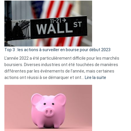
Déf
de
dé
cou
et
gui
d’a
ass
Top 3 : les actions à surveiller en bourse pour début 2023
L’année 2022 a été particulièrement difficile pour les marchés
boursiers. Diverses industries ont été touchées de manières
différentes par les événements de l’année, mais certaines
:
actions ont réussi à se démarquer et ont…
Lire la suite
Top
3
:
les
actions
à
surveiller
en