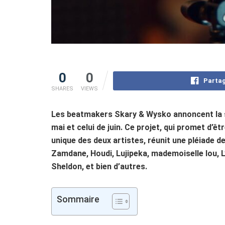
0
0
Partag
SHARES
VIEWS
Les beatmakers Skary & Wysko annoncent la so
mai et celui de juin. Ce projet, qui promet d’ê
unique des deux artistes, réunit une pléiade d
Zamdane, Houdi, Lujipeka, mademoiselle lou, L
Sheldon, et bien d’autres.
Sommaire