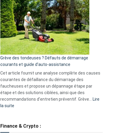
choisir
une
caméra
de
surveillance
?
5
avantages
essentiels
Grève des tondeuses ? Défauts de démarrage
de
courants et guide d’auto-assistance
la
S330
Cet article fournit une analyse complète des causes
eufy
courantes de défaillance du démarrage des
faucheuses et propose un dépannage étape par
étape et des solutions ciblées, ainsi que des
recommandations d’entretien préventif. Grève…
Lire
:
la suite
Grève
des
tondeuses
Finance & Crypto :
?