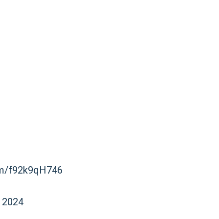
com/f92k9qH746
 2024