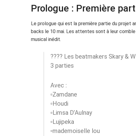
Prologue : Première part
Le prologue qui est la première partie du projet
backs le 10 mai. Les attentes sont à leur comble
musical inédit.
???? Les beatmakers Skary & W
3 parties
Avec :
▫️Zamdane
▫️Houdi
▫️Limsa D’Aulnay
▫️Lujipeka
▫️mademoiselle lou