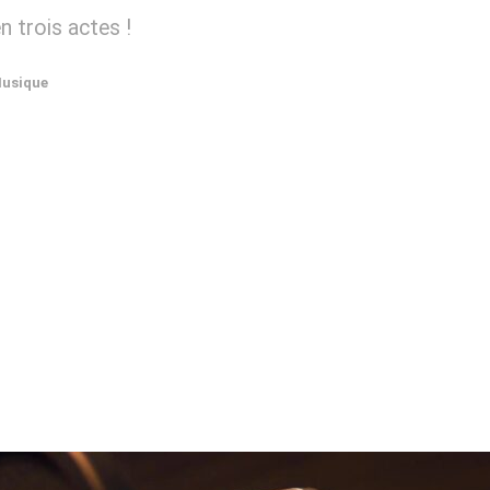
 trois actes !
usique