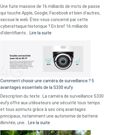
goûts
Une fuite massive de 16 milliards de mots de passe
musicaux
qui touche Apple, Google, Facebook et bien d’autres,
avec
secoue le web. Êtes-vous concerné par cette
9
cyberattaque historique ? En bref 16 milliards
amis
:
d’identifiants…
Lire la suite
!
Cyberattaque
record
:
La
fuite
de
16
Comment choisir une caméra de surveillance ? 5
milliards
avantages essentiels de la S330 eufy
de
Description du texte : La caméra de surveillance S330
données
eufy offre aux utilisateurs une sécurité tous temps
menace
et tous azimuts grâce à ses cinq avantages
Facebook,
principaux, notamment une autonomie de batterie
Telegram
:
illimitée, une…
Lire la suite
et
Comment
GitHub