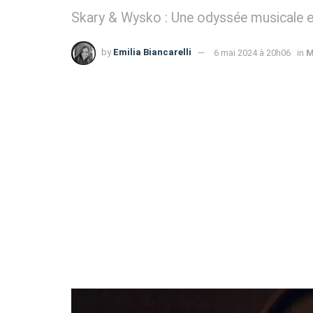
Skary & Wysko : Une odyssée musicale en
by
Emilia Biancarelli
6 mai 2024 à 20h06
in
M