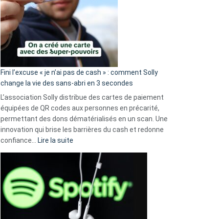
Fini l’excuse « je n’ai pas de cash » : comment Solly
change la vie des sans-abri en 3 secondes
L’association Solly distribue des cartes de paiement
équipées de QR codes aux personnes en précarité,
permettant des dons dématérialisés en un scan. Une
innovation qui brise les barrières du cash et redonne
:
confiance…
Lire la suite
Fini
l’excuse
«
je
n’ai
pas
de