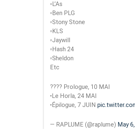
▫️L’As
▫️Ben PLG
▫️Stony Stone
▫️KLS
▫️Jaywill
▫️Hash 24
▫️Sheldon
Etc
???? Prologue, 10 MAI
•Le Horla, 24 MAI
•Épilogue, 7 JUIN
pic.twitter.
— RAPLUME (@raplume)
May 6,