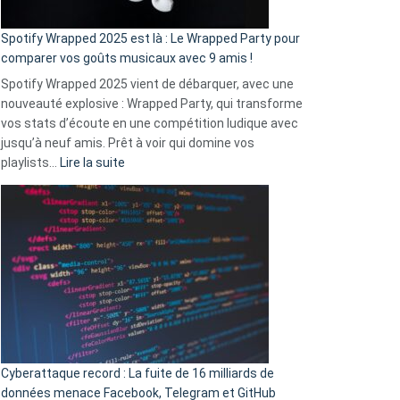
cash
»
Spotify Wrapped 2025 est là : Le Wrapped Party pour
:
comparer vos goûts musicaux avec 9 amis !
comment
Spotify Wrapped 2025 vient de débarquer, avec une
Solly
nouveauté explosive : Wrapped Party, qui transforme
change
vos stats d’écoute en une compétition ludique avec
la
jusqu’à neuf amis. Prêt à voir qui domine vos
vie
:
playlists…
Lire la suite
des
Spotify
sans-
Wrapped
abri
2025
en
est
3
là
secondes
:
Le
Wrapped
Party
pour
Cyberattaque record : La fuite de 16 milliards de
comparer
données menace Facebook, Telegram et GitHub
vos