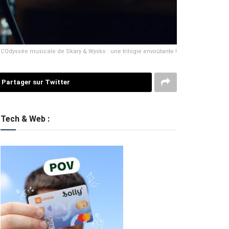
L'Odyssée musicale de Skary & Wysko : une trilogie envoûtante !
Partager sur Twitter
Tech & Web :