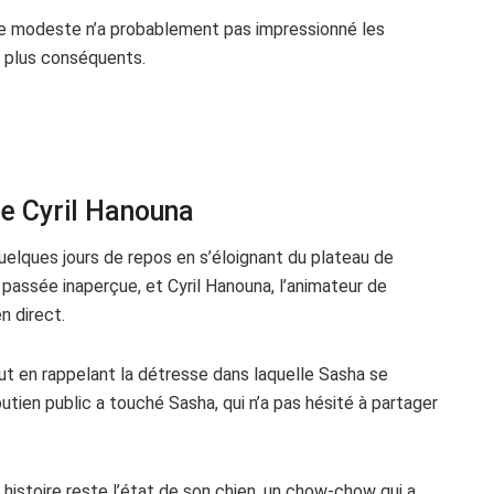
ie modeste n’a probablement pas impressionné les
s plus conséquents.
de Cyril Hanouna
quelques jours de repos en s’éloignant du plateau de
assée inaperçue, et Cyril Hanouna, l’animateur de
n direct.
out en rappelant la détresse dans laquelle Sasha se
utien public a touché Sasha, qui n’a pas hésité à partager
histoire reste l’état de son chien, un chow-chow qui a