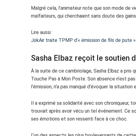
Malgré cela, l’animateur note que son mode de v
malfaiteurs, qui cherchaient sans doute des gain
Lire aussi :
JokAir traite TPMP d’« émission de fils de pute »
Sasha Elbaz reçoit le soutien 
À la suite de ce cambriolage, Sasha Elbaz a pris 
Touche Pas à Mon Poste. Son absence n’est pas p
l’émission, n’a pas manqué d’évoquer la situation e
Il a exprimé sa solidarité avec son chroniqueur, t
trouvait après avoir vécu un tel événement. Ce so
ses émotions et son ressenti face à ce choc.
L’un des aspects les plus bouleversants de cette 