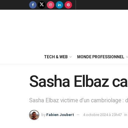
TECH & WEB
MONDE PROFESSIONNEL
Sasha Elbaz ca
Sasha Elbaz victime d’un cambriolage : d
by
Fabien Joubert
4 octobre 2024 à 23h47
in