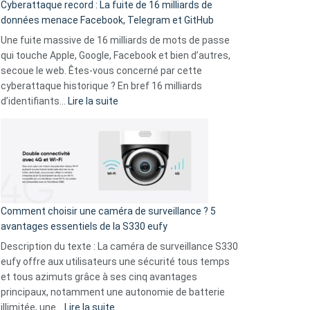
Cyberattaque record : La fuite de 16 milliards de
comparer
données menace Facebook, Telegram et GitHub
vos
goûts
Une fuite massive de 16 milliards de mots de passe
musicaux
qui touche Apple, Google, Facebook et bien d’autres,
avec
secoue le web. Êtes-vous concerné par cette
9
cyberattaque historique ? En bref 16 milliards
amis
:
d’identifiants…
Lire la suite
!
Cyberattaque
record
:
La
fuite
de
16
Comment choisir une caméra de surveillance ? 5
milliards
avantages essentiels de la S330 eufy
de
Description du texte : La caméra de surveillance S330
données
eufy offre aux utilisateurs une sécurité tous temps
menace
et tous azimuts grâce à ses cinq avantages
Facebook,
principaux, notamment une autonomie de batterie
Telegram
:
illimitée, une…
Lire la suite