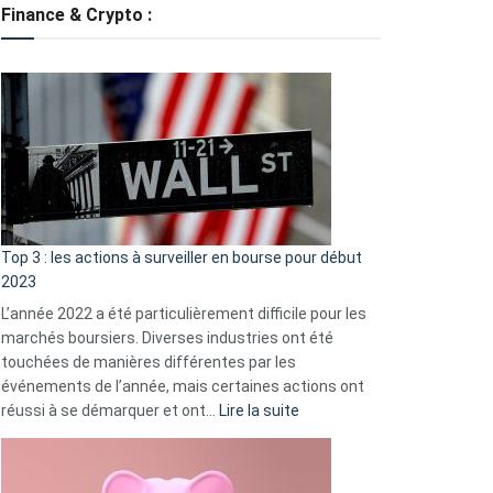
tondeuses
Finance & Crypto :
?
Défauts
de
démarrage
courants
et
guide
d’auto-
assistance
Top 3 : les actions à surveiller en bourse pour début
2023
L’année 2022 a été particulièrement difficile pour les
marchés boursiers. Diverses industries ont été
touchées de manières différentes par les
événements de l’année, mais certaines actions ont
:
réussi à se démarquer et ont…
Lire la suite
Top
3
: