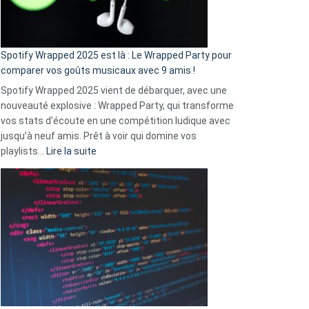
pas
de
cash
»
Spotify Wrapped 2025 est là : Le Wrapped Party pour
:
comparer vos goûts musicaux avec 9 amis !
comment
Spotify Wrapped 2025 vient de débarquer, avec une
Solly
nouveauté explosive : Wrapped Party, qui transforme
change
vos stats d’écoute en une compétition ludique avec
la
jusqu’à neuf amis. Prêt à voir qui domine vos
vie
:
playlists…
Lire la suite
des
Spotify
sans-
Wrapped
abri
2025
en
est
3
là
secondes
:
Le
Wrapped
Party
pour