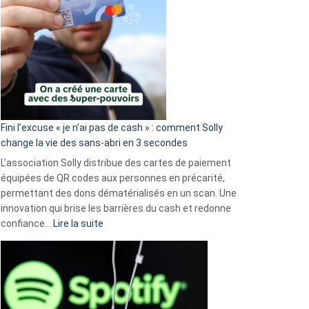
Fini l’excuse « je n’ai pas de cash » : comment Solly
change la vie des sans-abri en 3 secondes
L’association Solly distribue des cartes de paiement
équipées de QR codes aux personnes en précarité,
permettant des dons dématérialisés en un scan. Une
innovation qui brise les barrières du cash et redonne
:
confiance…
Lire la suite
Fini
l’excuse
«
je
n’ai