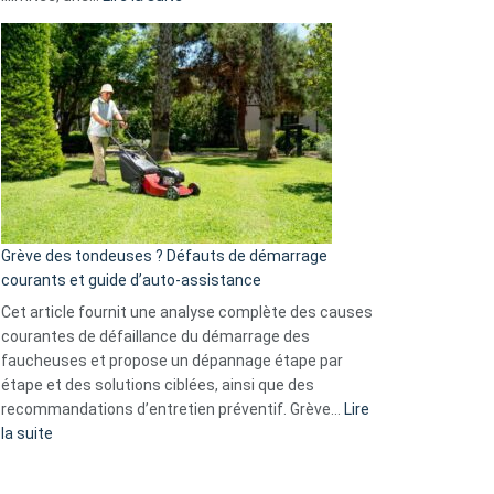
et
Comment
GitHub
choisir
une
caméra
de
surveillance
?
5
avantages
essentiels
Grève des tondeuses ? Défauts de démarrage
de
courants et guide d’auto-assistance
la
S330
Cet article fournit une analyse complète des causes
eufy
courantes de défaillance du démarrage des
faucheuses et propose un dépannage étape par
étape et des solutions ciblées, ainsi que des
recommandations d’entretien préventif. Grève…
Lire
:
la suite
Grève
des