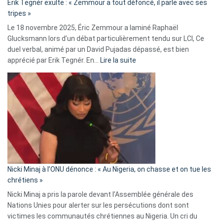
Erik Tegnér exulte : « Zemmour a tout défoncé, il parle avec ses
C’est
tripes »
une
Le 18 novembre 2025, Éric Zemmour a laminé Raphaël
fake
Glucksmann lors d’un débat particulièrement tendu sur LCI, Ce
news
duel verbal, animé par un David Pujadas dépassé, est bien
»
:
apprécié par Erik Tegnér. En…
Lire la suite
Erik
Tegnér
exulte
:
« Zemmour
a
tout
défoncé,
il
parle
Nicki Minaj à l’ONU dénonce : « Au Nigeria, on chasse et on tue les
avec
chrétiens »
ses
Nicki Minaj a pris la parole devant l’Assemblée générale des
tripes »
Nations Unies pour alerter sur les persécutions dont sont
victimes les communautés chrétiennes au Nigeria. Un cri du