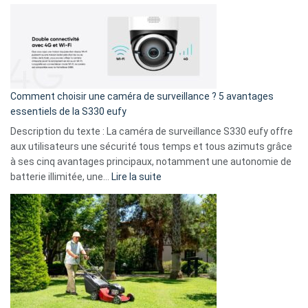
amis
Cyberattaque
!
record
:
La
fuite
de
16
Comment choisir une caméra de surveillance ? 5 avantages
milliards
essentiels de la S330 eufy
de
Description du texte : La caméra de surveillance S330 eufy offre
données
aux utilisateurs une sécurité tous temps et tous azimuts grâce
menace
à ses cinq avantages principaux, notamment une autonomie de
Facebook,
:
batterie illimitée, une…
Lire la suite
Telegram
Comment
et
choisir
GitHub
une
caméra
de
surveillance
?
5