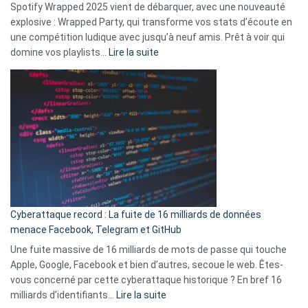
Spotify Wrapped 2025 vient de débarquer, avec une nouveauté
Solly
explosive : Wrapped Party, qui transforme vos stats d’écoute en
change
une compétition ludique avec jusqu’à neuf amis. Prêt à voir qui
la
:
domine vos playlists…
Lire la suite
vie
Spotify
des
Wrapped
sans-
2025
abri
est
en
là
3
:
secondes
Le
Wrapped
Party
pour
Cyberattaque record : La fuite de 16 milliards de données
comparer
menace Facebook, Telegram et GitHub
vos
goûts
Une fuite massive de 16 milliards de mots de passe qui touche
musicaux
Apple, Google, Facebook et bien d’autres, secoue le web. Êtes-
avec
vous concerné par cette cyberattaque historique ? En bref 16
9
:
milliards d’identifiants…
Lire la suite