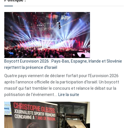
crédits,
comment
ça
marche
?
Boycott Eurovision 2026 : Pays-Bas, Espagne, Irlande et Slovénie
rejettent la présence d’Israël
Quatre pays viennent de déclarer forfait pour l’Eurovision 2026
après l’annonce officielle de la participation d’Israël. Un boycott
massif qui fait trembler le concours et relance le débat sur la
:
politisation de l’événement.…
Lire la suite
Boycott
Eurovision
2026
:
Pays-