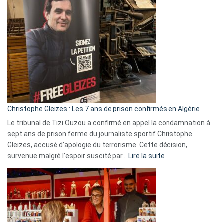
Bas,
Espagne,
Irlande
et
Slovénie
rejettent
la
présence
d’Israël
Christophe Gleizes : Les 7 ans de prison confirmés en Algérie
Le tribunal de Tizi Ouzou a confirmé en appel la condamnation à
sept ans de prison ferme du journaliste sportif Christophe
Gleizes, accusé d’apologie du terrorisme. Cette décision,
:
survenue malgré l’espoir suscité par…
Lire la suite
Christophe
Gleizes
:
Les
7
ans