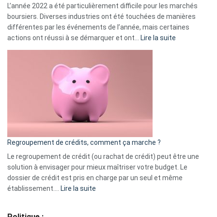
L’année 2022 a été particulièrement difficile pour les marchés
boursiers. Diverses industries ont été touchées de manières
différentes par les événements de l’année, mais certaines
:
actions ont réussi à se démarquer et ont…
Lire la suite
Top
3
:
les
actions
à
surveiller
en
bourse
Regroupement de crédits, comment ça marche ?
pour
début
Le regroupement de crédit (ou rachat de crédit) peut être une
2023
solution à envisager pour mieux maîtriser votre budget. Le
dossier de crédit est pris en charge par un seul et même
:
établissement.…
Lire la suite
Regroupement
de
Politique :