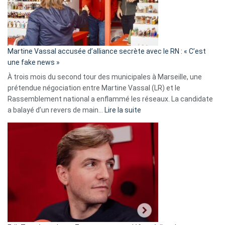
de
prison
confirmés
en
Martine Vassal accusée d’alliance secrète avec le RN : « C’est
Algérie
une fake news »
À trois mois du second tour des municipales à Marseille, une
prétendue négociation entre Martine Vassal (LR) et le
Rassemblement national a enflammé les réseaux. La candidate
:
a balayé d’un revers de main…
Lire la suite
Martine
Vassal
accusée
d’alliance
secrète
avec
le
RN
:
«