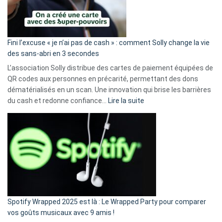
Fini l’excuse « je n’ai pas de cash » : comment Solly change la vie
des sans-abri en 3 secondes
L’association Solly distribue des cartes de paiement équipées de
QR codes aux personnes en précarité, permettant des dons
dématérialisés en un scan. Une innovation qui brise les barrières
:
du cash et redonne confiance…
Lire la suite
Fini
l’excuse
«
je
n’ai
pas
de
cash
»
Spotify Wrapped 2025 est là : Le Wrapped Party pour comparer
:
vos goûts musicaux avec 9 amis !
comment