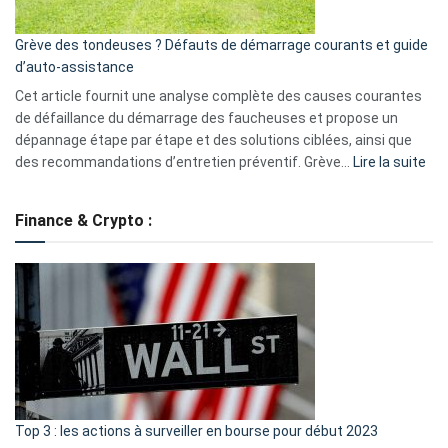
avantages
essentiels
Grève des tondeuses ? Défauts de démarrage courants et guide
de
d’auto-assistance
la
S330
Cet article fournit une analyse complète des causes courantes
eufy
de défaillance du démarrage des faucheuses et propose un
dépannage étape par étape et des solutions ciblées, ainsi que
:
des recommandations d’entretien préventif. Grève…
Lire la suite
Grè
de
Finance & Crypto :
to
?
Déf
de
dé
cou
et
gui
d’a
ass
Top 3 : les actions à surveiller en bourse pour début 2023