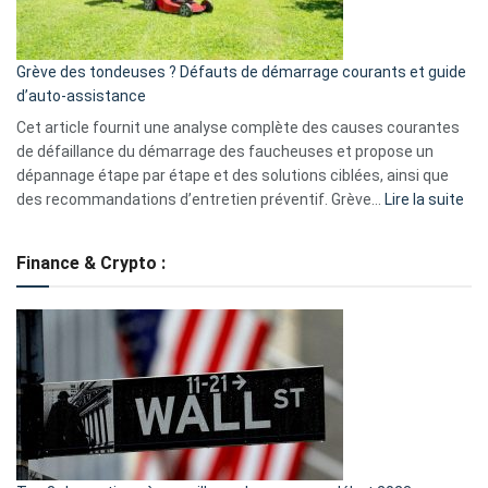
5
avantages
essentiels
Grève des tondeuses ? Défauts de démarrage courants et guide
de
d’auto-assistance
la
S330
Cet article fournit une analyse complète des causes courantes
eufy
de défaillance du démarrage des faucheuses et propose un
dépannage étape par étape et des solutions ciblées, ainsi que
:
des recommandations d’entretien préventif. Grève…
Lire la suite
Grè
de
Finance & Crypto :
to
?
Déf
de
dé
cou
et
gui
d’a
ass