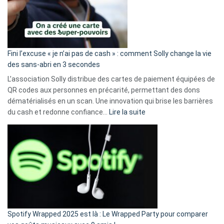
Fini l’excuse « je n’ai pas de cash » : comment Solly change la vie
des sans-abri en 3 secondes
L’association Solly distribue des cartes de paiement équipées de
QR codes aux personnes en précarité, permettant des dons
dématérialisés en un scan. Une innovation qui brise les barrières
:
du cash et redonne confiance…
Lire la suite
Fini
l’excuse
«
je
n’ai
pas
de
cash
»
Spotify Wrapped 2025 est là : Le Wrapped Party pour comparer
: