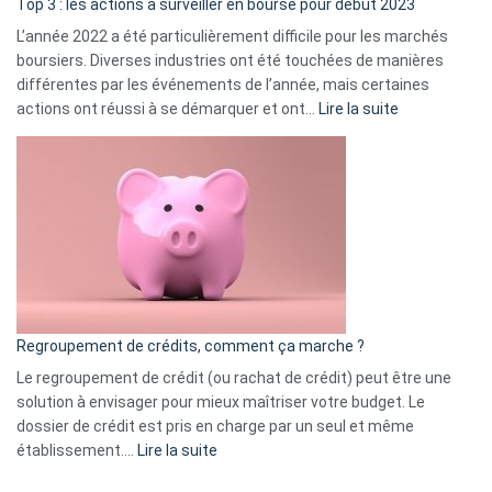
Top 3 : les actions à surveiller en bourse pour début 2023
L’année 2022 a été particulièrement difficile pour les marchés
boursiers. Diverses industries ont été touchées de manières
différentes par les événements de l’année, mais certaines
:
actions ont réussi à se démarquer et ont…
Lire la suite
Top
3
:
les
actions
à
surveiller
en
bourse
Regroupement de crédits, comment ça marche ?
pour
début
Le regroupement de crédit (ou rachat de crédit) peut être une
2023
solution à envisager pour mieux maîtriser votre budget. Le
dossier de crédit est pris en charge par un seul et même
:
établissement.…
Lire la suite
Regroupement