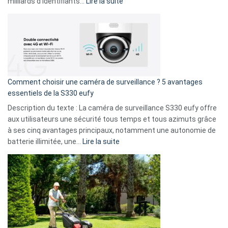
9
:
milliards d’identifiants…
Lire la suite
amis
Cyberattaque
!
record
:
La
fuite
de
16
Comment choisir une caméra de surveillance ? 5 avantages
milliards
essentiels de la S330 eufy
de
Description du texte : La caméra de surveillance S330 eufy offre
données
aux utilisateurs une sécurité tous temps et tous azimuts grâce
menace
à ses cinq avantages principaux, notamment une autonomie de
Facebook,
:
batterie illimitée, une…
Lire la suite
Telegram
Comment
et
choisir
GitHub
une
caméra
de
surveillance
?