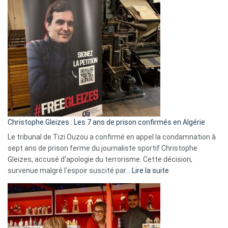
Pays-
Bas,
Espagne,
Irlande
et
Slovénie
rejettent
la
présence
d’Israël
Christophe Gleizes : Les 7 ans de prison confirmés en Algérie
Le tribunal de Tizi Ouzou a confirmé en appel la condamnation à
sept ans de prison ferme du journaliste sportif Christophe
Gleizes, accusé d’apologie du terrorisme. Cette décision,
:
survenue malgré l’espoir suscité par…
Lire la suite
Christophe
Gleizes
:
Les
7