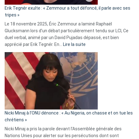
«
Erik Tegnér exulte : « Zemmour a tout défoncé, il parle avec ses
C’est
tripes »
une
Le 18 novembre 2025, Éric Zemmour a laminé Raphaël
fake
Glucksmann lors d’un débat particulièrement tendu sur LCI, Ce
news
duel verbal, animé par un David Pujadas dépassé, est bien
»
:
apprécié par Erik Tegnér. En…
Lire la suite
Erik
Tegnér
exulte
:
« Zemmour
a
tout
défoncé,
il
parle
Nicki Minaj à l’ONU dénonce : « Au Nigeria, on chasse et on tue les
avec
chrétiens »
ses
Nicki Minaj a pris la parole devant l’Assemblée générale des
tripes »
Nations Unies pour alerter sur les persécutions dont sont