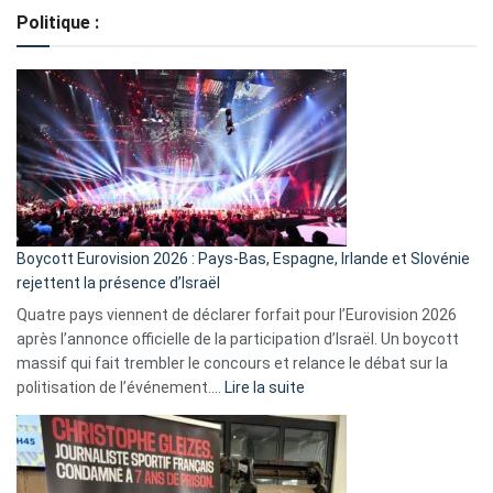
de
Politique :
crédits,
comment
ça
marche
?
Boycott Eurovision 2026 : Pays-Bas, Espagne, Irlande et Slovénie
rejettent la présence d’Israël
Quatre pays viennent de déclarer forfait pour l’Eurovision 2026
après l’annonce officielle de la participation d’Israël. Un boycott
massif qui fait trembler le concours et relance le débat sur la
:
politisation de l’événement.…
Lire la suite
Boycott
Eurovision
2026
: