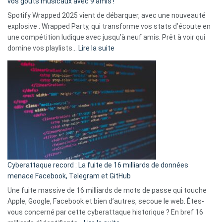
vos goûts musicaux avec 9 amis !
comment
Spotify Wrapped 2025 vient de débarquer, avec une nouveauté
Solly
explosive : Wrapped Party, qui transforme vos stats d’écoute en
change
une compétition ludique avec jusqu’à neuf amis. Prêt à voir qui
la
:
domine vos playlists…
Lire la suite
vie
Spotify
des
Wrapped
sans-
2025
abri
est
en
là
3
:
secondes
Le
Wrapped
Party
pour
Cyberattaque record : La fuite de 16 milliards de données
comparer
menace Facebook, Telegram et GitHub
vos
goûts
Une fuite massive de 16 milliards de mots de passe qui touche
musicaux
Apple, Google, Facebook et bien d’autres, secoue le web. Êtes-
avec
vous concerné par cette cyberattaque historique ? En bref 16