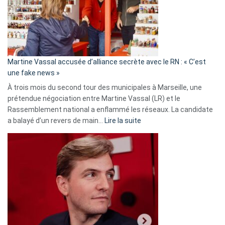
ans
de
prison
confirmés
en
Martine Vassal accusée d’alliance secrète avec le RN : « C’est
Algérie
une fake news »
À trois mois du second tour des municipales à Marseille, une
prétendue négociation entre Martine Vassal (LR) et le
Rassemblement national a enflammé les réseaux. La candidate
:
a balayé d’un revers de main…
Lire la suite
Martine
Vassal
accusée
d’alliance
secrète
avec
le
RN
: