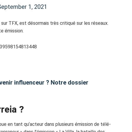
September 1, 2021
 sur TFX, est désormais très critiqué sur les réseaux.
e émission.
3039598154813448
nir influenceur ? Notre dossier
rreia ?
oue en tant qu’acteur dans plusieurs émission de télé-
epreneur » dans l’émission « La Villa, la bataille des