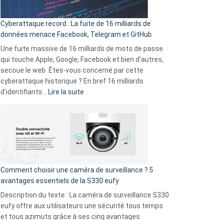
Party
pour
Cyberattaque record : La fuite de 16 milliards de
comparer
données menace Facebook, Telegram et GitHub
vos
goûts
Une fuite massive de 16 milliards de mots de passe
musicaux
qui touche Apple, Google, Facebook et bien d’autres,
avec
secoue le web. Êtes-vous concerné par cette
9
cyberattaque historique ? En bref 16 milliards
amis
:
d’identifiants…
Lire la suite
!
Cyberattaque
record
:
La
fuite
de
16
Comment choisir une caméra de surveillance ? 5
milliards
avantages essentiels de la S330 eufy
de
Description du texte : La caméra de surveillance S330
données
eufy offre aux utilisateurs une sécurité tous temps
menace
et tous azimuts grâce à ses cinq avantages