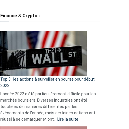
Grève
des
tondeuses
Finance & Crypto :
?
Défauts
de
démarrage
courants
et
guide
d’auto-
assistance
Top 3 : les actions à surveiller en bourse pour début
2023
L’année 2022 a été particulièrement difficile pour les
marchés boursiers. Diverses industries ont été
touchées de manières différentes par les
événements de l’année, mais certaines actions ont
:
réussi à se démarquer et ont…
Lire la suite
Top