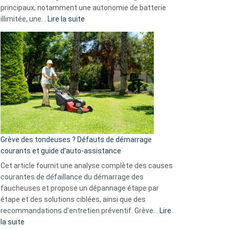
Facebook,
principaux, notamment une autonomie de batterie
Telegram
:
illimitée, une…
Lire la suite
et
Comment
GitHub
choisir
une
caméra
de
surveillance
?
5
avantages
essentiels
Grève des tondeuses ? Défauts de démarrage
de
courants et guide d’auto-assistance
la
S330
Cet article fournit une analyse complète des causes
eufy
courantes de défaillance du démarrage des
faucheuses et propose un dépannage étape par
étape et des solutions ciblées, ainsi que des
recommandations d’entretien préventif. Grève…
Lire
:
la suite