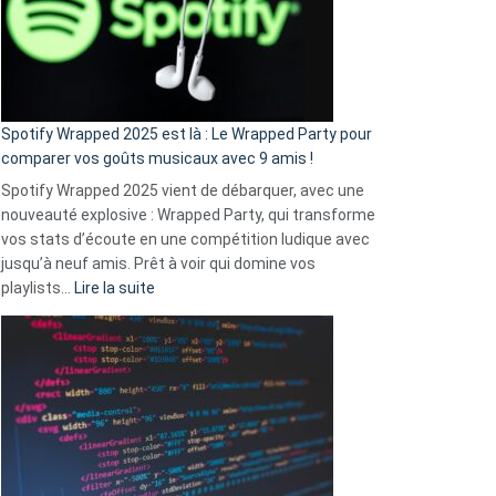
je
n’ai
pas
de
cash
»
Spotify Wrapped 2025 est là : Le Wrapped Party pour
:
comparer vos goûts musicaux avec 9 amis !
comment
Spotify Wrapped 2025 vient de débarquer, avec une
Solly
nouveauté explosive : Wrapped Party, qui transforme
change
vos stats d’écoute en une compétition ludique avec
la
jusqu’à neuf amis. Prêt à voir qui domine vos
vie
:
playlists…
Lire la suite
des
Spotify
sans-
Wrapped
abri
2025
en
est
3
là
secondes
:
Le
Wrapped