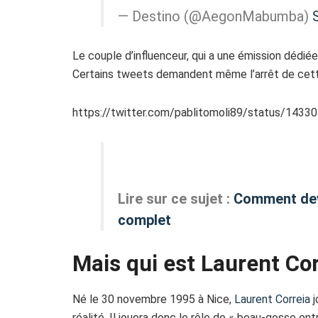
— Destino (@AegonMabumba)
Le couple d’influenceur, qui a une émission dédiée
Certains tweets demandent même l’arrêt de cett
https://twitter.com/pablitomoli89/status/143
Lire sur ce sujet :
Comment deve
complet
Mais qui est Laurent Co
Né le 30 novembre 1995 à Nice,
Laurent Correia
j
réalité. Il jouera donc le rôle de « beau-gosse entr