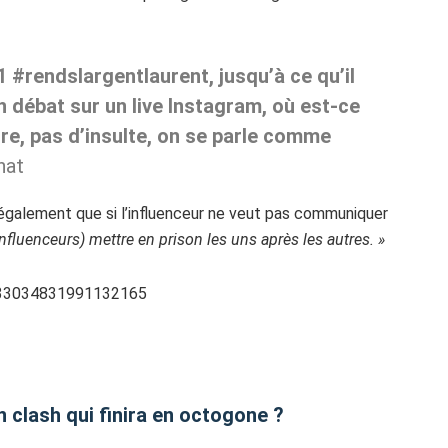
#rendslargentlaurent, jusqu’à ce qu’il
 débat sur un live Instagram, où est-ce
ure, pas d’insulte, on se parle comme
hat
 également que si l’influenceur ne veut pas communiquer
influenceurs) mettre en prison les uns après les autres. »
1433034831991132165
 clash qui finira en octogone ?