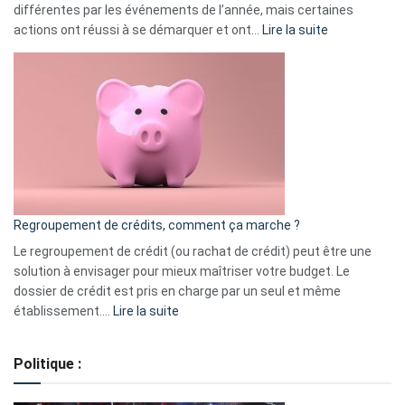
différentes par les événements de l’année, mais certaines
:
actions ont réussi à se démarquer et ont…
Lire la suite
Top
3
:
les
actions
à
surveiller
en
bourse
Regroupement de crédits, comment ça marche ?
pour
début
Le regroupement de crédit (ou rachat de crédit) peut être une
2023
solution à envisager pour mieux maîtriser votre budget. Le
dossier de crédit est pris en charge par un seul et même
:
établissement.…
Lire la suite
Regroupement
de
Politique :
crédits,
comment