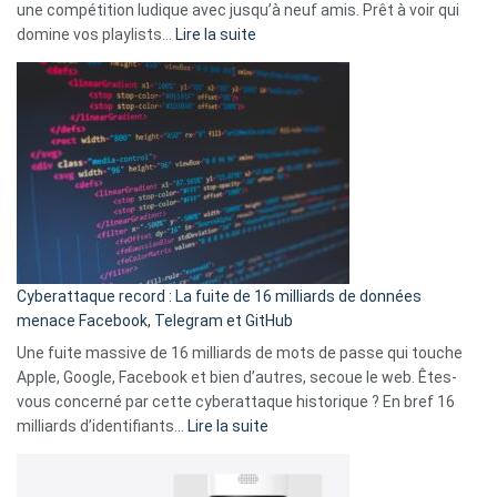
une compétition ludique avec jusqu’à neuf amis. Prêt à voir qui
la
:
domine vos playlists…
Lire la suite
vie
Spotify
des
Wrapped
sans-
2025
abri
est
en
là
3
:
secondes
Le
Wrapped
Party
pour
Cyberattaque record : La fuite de 16 milliards de données
comparer
menace Facebook, Telegram et GitHub
vos
goûts
Une fuite massive de 16 milliards de mots de passe qui touche
musicaux
Apple, Google, Facebook et bien d’autres, secoue le web. Êtes-
avec
vous concerné par cette cyberattaque historique ? En bref 16
9
:
milliards d’identifiants…
Lire la suite
amis
Cyberattaque
!
record