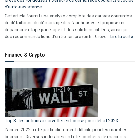
Grève des tondeuses ? Défauts de démarrage courants et guide
de
d’auto-assistance
la
S330
Cet article fournit une analyse complète des causes courantes
eufy
de défaillance du démarrage des faucheuses et propose un
dépannage étape par étape et des solutions ciblées, ainsi que
:
des recommandations d’entretien préventif. Grève…
Lire la suite
Grè
de
Finance & Crypto :
to
?
Déf
de
dé
cou
et
gui
d’a
ass
Top 3 : les actions à surveiller en bourse pour début 2023
L’année 2022 a été particulièrement difficile pour les marchés
boursiers. Diverses industries ont été touchées de manières