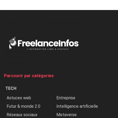
Minaj
à
l’ONU
dénonce
:
«
Au
Nigeria,
on
chasse
et
on
tue
Parcourir par catégories
les
chrétiens
TECH
»
Astuces web
Entreprise
Futur & monde 2.0
Intelligence artificielle
Réseaux sociaux
Metaverse