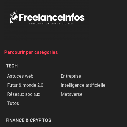
«
Au
Nigeria,
on
chasse
et
on
tue
Parcourir par catégories
les
chrétiens
TECH
»
Astuces web
Entreprise
Futur & monde 2.0
Intelligence artificielle
Réseaux sociaux
Metaverse
Tutos
FINANCE & CRYPTOS