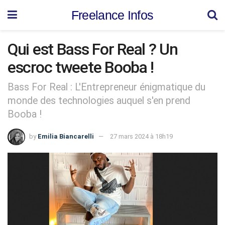
Freelance Infos
Qui est Bass For Real ? Un
escroc tweete Booba !
Bass For Real : L'Entrepreneur énigmatique du
monde des technologies auquel s'en prend
Booba !
by
Emilia Biancarelli
27 mars 2024 à 18h19