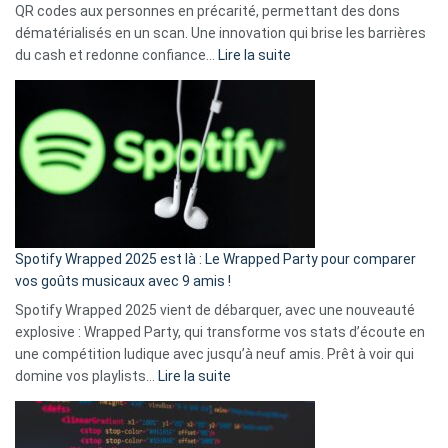
QR codes aux personnes en précarité, permettant des dons
dématérialisés en un scan. Une innovation qui brise les barrières
:
du cash et redonne confiance…
Lire la suite
Fini
l’excuse
«
je
n’ai
pas
de
cash
»
Spotify Wrapped 2025 est là : Le Wrapped Party pour comparer
:
vos goûts musicaux avec 9 amis !
comment
Spotify Wrapped 2025 vient de débarquer, avec une nouveauté
Solly
explosive : Wrapped Party, qui transforme vos stats d’écoute en
change
une compétition ludique avec jusqu’à neuf amis. Prêt à voir qui
la
:
domine vos playlists…
Lire la suite
vie
Spotify
des
Wrapped
sans-
2025