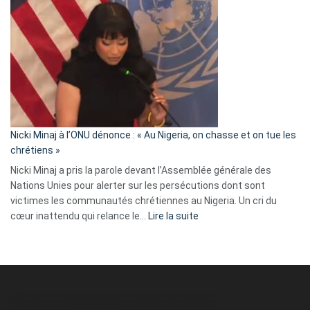
Tegnér
exulte
:
« Zemmour
a
tout
défoncé,
il
parle
Nicki Minaj à l’ONU dénonce : « Au Nigeria, on chasse et on tue les
avec
chrétiens »
ses
Nicki Minaj a pris la parole devant l’Assemblée générale des
tripes »
Nations Unies pour alerter sur les persécutions dont sont
victimes les communautés chrétiennes au Nigeria. Un cri du
:
cœur inattendu qui relance le…
Lire la suite
Nicki
Minaj
à
l’ONU
dénonce
: