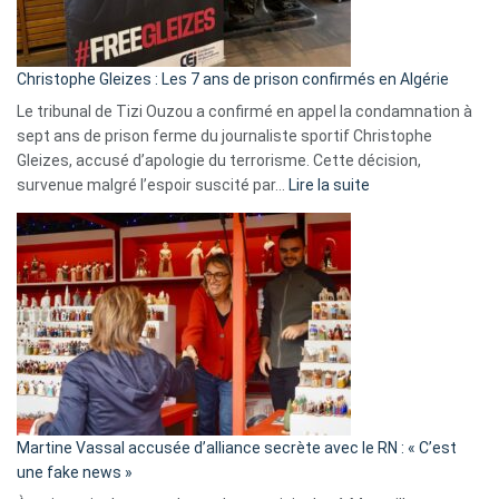
présence
d’Israël
Christophe Gleizes : Les 7 ans de prison confirmés en Algérie
Le tribunal de Tizi Ouzou a confirmé en appel la condamnation à
sept ans de prison ferme du journaliste sportif Christophe
Gleizes, accusé d’apologie du terrorisme. Cette décision,
:
survenue malgré l’espoir suscité par…
Lire la suite
Christophe
Gleizes
:
Les
7
ans
de
prison
confirmés
en
Martine Vassal accusée d’alliance secrète avec le RN : « C’est
Algérie
une fake news »