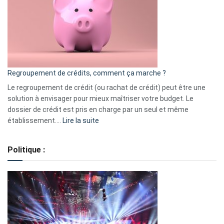
les
actions
à
surveiller
en
bourse
Regroupement de crédits, comment ça marche ?
pour
début
Le regroupement de crédit (ou rachat de crédit) peut être une
2023
solution à envisager pour mieux maîtriser votre budget. Le
dossier de crédit est pris en charge par un seul et même
:
établissement.…
Lire la suite
Regroupement
de
Politique :
crédits,
comment
ça
marche
?