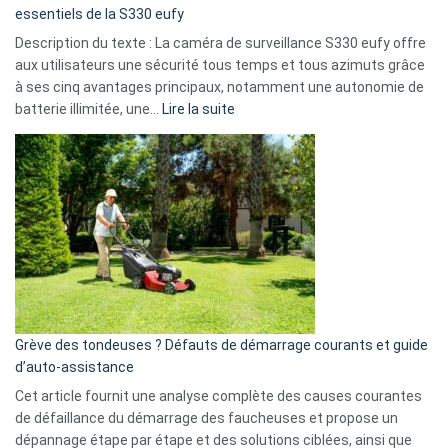
milliards
essentiels de la S330 eufy
de
Description du texte : La caméra de surveillance S330 eufy offre
données
aux utilisateurs une sécurité tous temps et tous azimuts grâce
menace
à ses cinq avantages principaux, notamment une autonomie de
Facebook,
:
batterie illimitée, une…
Lire la suite
Telegram
Comment
et
choisir
GitHub
une
caméra
de
surveillance
?
5
avantages
essentiels
Grève des tondeuses ? Défauts de démarrage courants et guide
de
d’auto-assistance
la
S330
Cet article fournit une analyse complète des causes courantes
eufy
de défaillance du démarrage des faucheuses et propose un
dépannage étape par étape et des solutions ciblées, ainsi que