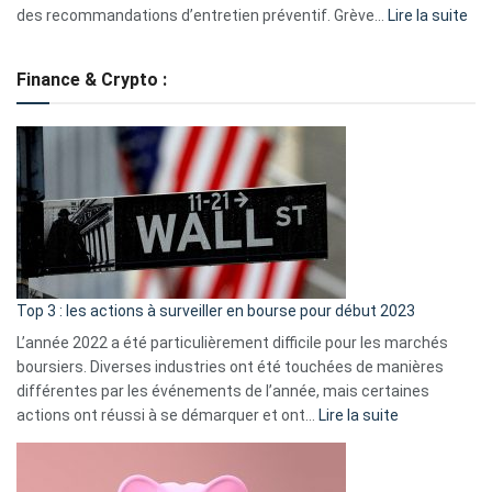
:
des recommandations d’entretien préventif. Grève…
Lire la suite
Grè
de
Finance & Crypto :
to
?
Déf
de
dé
cou
et
gui
d’a
ass
Top 3 : les actions à surveiller en bourse pour début 2023
L’année 2022 a été particulièrement difficile pour les marchés
boursiers. Diverses industries ont été touchées de manières
différentes par les événements de l’année, mais certaines
:
actions ont réussi à se démarquer et ont…
Lire la suite
Top
3
: