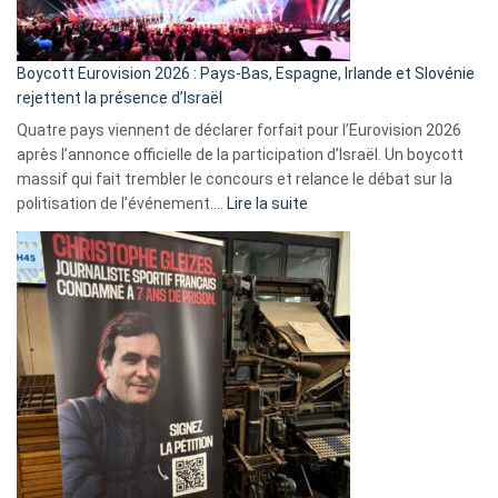
Boycott Eurovision 2026 : Pays-Bas, Espagne, Irlande et Slovénie
rejettent la présence d’Israël
Quatre pays viennent de déclarer forfait pour l’Eurovision 2026
après l’annonce officielle de la participation d’Israël. Un boycott
massif qui fait trembler le concours et relance le débat sur la
:
politisation de l’événement.…
Lire la suite
Boycott
Eurovision
2026
:
Pays-
Bas,
Espagne,
Irlande
et
Slovénie
rejettent
la