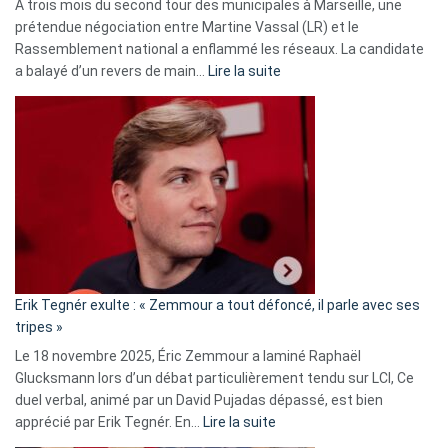
À trois mois du second tour des municipales à Marseille, une
prétendue négociation entre Martine Vassal (LR) et le
Rassemblement national a enflammé les réseaux. La candidate
:
a balayé d’un revers de main…
Lire la suite
Martine
Vassal
accusée
d’alliance
secrète
avec
le
RN
:
«
Erik Tegnér exulte : « Zemmour a tout défoncé, il parle avec ses
C’est
tripes »
une
Le 18 novembre 2025, Éric Zemmour a laminé Raphaël
fake
Glucksmann lors d’un débat particulièrement tendu sur LCI, Ce
news
duel verbal, animé par un David Pujadas dépassé, est bien
»
:
apprécié par Erik Tegnér. En…
Lire la suite
Erik