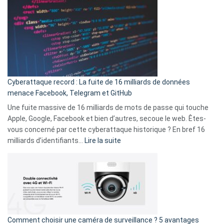
abri
est
en
là
3
:
secondes
Le
Wrapped
Party
pour
Cyberattaque record : La fuite de 16 milliards de données
comparer
menace Facebook, Telegram et GitHub
vos
goûts
Une fuite massive de 16 milliards de mots de passe qui touche
musicaux
Apple, Google, Facebook et bien d’autres, secoue le web. Êtes-
avec
vous concerné par cette cyberattaque historique ? En bref 16
9
:
milliards d’identifiants…
Lire la suite
amis
Cyberattaque
!
record
:
La
fuite
de
16
Comment choisir une caméra de surveillance ? 5 avantages