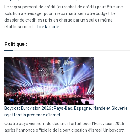
début
Le regroupement de crédit (ou rachat de crédit) peut être une
2023
solution à envisager pour mieux maîtriser votre budget. Le
dossier de crédit est pris en charge par un seul et même
:
établissement.…
Lire la suite
Regroupement
de
Politique :
crédits,
comment
ça
marche
?
Boycott Eurovision 2026 : Pays-Bas, Espagne, Irlande et Slovénie
rejettent la présence d’Israël
Quatre pays viennent de déclarer forfait pour l’Eurovision 2026
après l’annonce officielle de la participation d’Israël. Un boycott