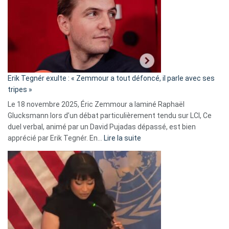
d’alliance
secrète
avec
le
RN
:
«
Erik Tegnér exulte : « Zemmour a tout défoncé, il parle avec ses
C’est
tripes »
une
Le 18 novembre 2025, Éric Zemmour a laminé Raphaël
fake
Glucksmann lors d’un débat particulièrement tendu sur LCI, Ce
news
duel verbal, animé par un David Pujadas dépassé, est bien
»
:
apprécié par Erik Tegnér. En…
Lire la suite
Erik
Tegnér
exulte
:
« Zemmour
a
tout
défoncé,