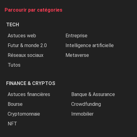
tue
Parcourir par catégories
les
chrétiens
TECH
»
Astuces web
Entreprise
Futur & monde 2.0
Intelligence artificielle
Réseaux sociaux
Metaverse
Tutos
FINANCE & CRYPTOS
Astuces financières
Banque & Assurance
Bourse
Crowdfunding
Cryptomonnaie
Immobilier
NFT