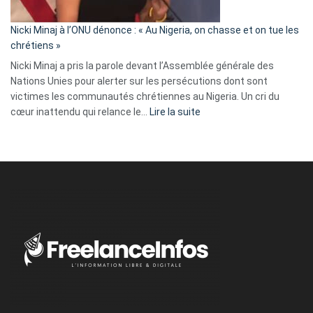
il
parle
Nicki Minaj à l’ONU dénonce : « Au Nigeria, on chasse et on tue les
avec
chrétiens »
ses
Nicki Minaj a pris la parole devant l’Assemblée générale des
tripes »
Nations Unies pour alerter sur les persécutions dont sont
victimes les communautés chrétiennes au Nigeria. Un cri du
:
cœur inattendu qui relance le…
Lire la suite
Nicki
Minaj
à
l’ONU
dénonce
:
«
Au
Nigeria,
on
chasse
et
on