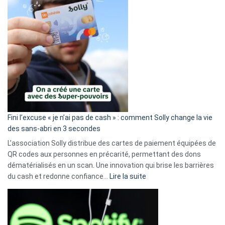
Fini l’excuse « je n’ai pas de cash » : comment Solly change la vie
des sans-abri en 3 secondes
L’association Solly distribue des cartes de paiement équipées de
QR codes aux personnes en précarité, permettant des dons
dématérialisés en un scan. Une innovation qui brise les barrières
:
du cash et redonne confiance…
Lire la suite
Fini
l’excuse
«
je