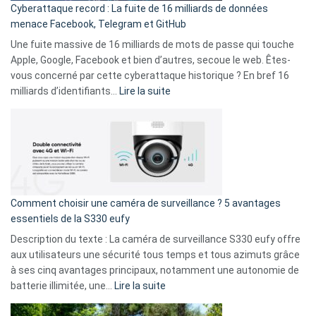
Cyberattaque record : La fuite de 16 milliards de données
comparer
menace Facebook, Telegram et GitHub
vos
goûts
Une fuite massive de 16 milliards de mots de passe qui touche
musicaux
Apple, Google, Facebook et bien d’autres, secoue le web. Êtes-
avec
vous concerné par cette cyberattaque historique ? En bref 16
9
:
milliards d’identifiants…
Lire la suite
amis
Cyberattaque
!
record
:
La
fuite
de
16
Comment choisir une caméra de surveillance ? 5 avantages
milliards
essentiels de la S330 eufy
de
Description du texte : La caméra de surveillance S330 eufy offre
données
aux utilisateurs une sécurité tous temps et tous azimuts grâce
menace
à ses cinq avantages principaux, notamment une autonomie de
Facebook,
:
batterie illimitée, une…
Lire la suite
Telegram
Comment
et