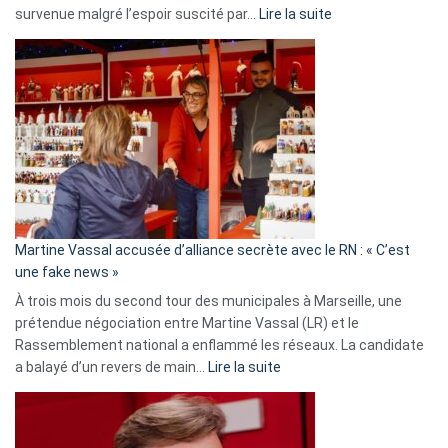
:
survenue malgré l’espoir suscité par…
Lire la suite
Christophe
Gleizes
:
Les
7
ans
de
prison
confirmés
en
Martine Vassal accusée d’alliance secrète avec le RN : « C’est
Algérie
une fake news »
À trois mois du second tour des municipales à Marseille, une
prétendue négociation entre Martine Vassal (LR) et le
Rassemblement national a enflammé les réseaux. La candidate
:
a balayé d’un revers de main…
Lire la suite
Martine
Vassal
accusée