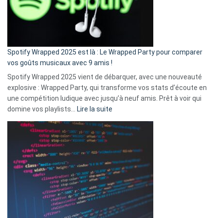
n’ai
pas
de
cash
»
Spotify Wrapped 2025 est là : Le Wrapped Party pour comparer
:
vos goûts musicaux avec 9 amis !
comment
Spotify Wrapped 2025 vient de débarquer, avec une nouveauté
Solly
explosive : Wrapped Party, qui transforme vos stats d’écoute en
change
une compétition ludique avec jusqu’à neuf amis. Prêt à voir qui
la
:
domine vos playlists…
Lire la suite
vie
Spotify
des
Wrapped
sans-
2025
abri
est
en
là
3
:
secondes
Le
Wrapped
Party
pour