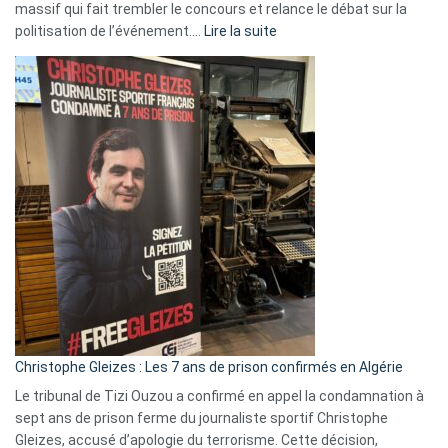
massif qui fait trembler le concours et relance le débat sur la
:
politisation de l’événement.…
Lire la suite
Boycott
Eurovision
2026
:
Pays-
Bas,
Espagne,
Irlande
et
Slovénie
rejettent
la
présence
d’Israël
Christophe Gleizes : Les 7 ans de prison confirmés en Algérie
Le tribunal de Tizi Ouzou a confirmé en appel la condamnation à
sept ans de prison ferme du journaliste sportif Christophe
Gleizes, accusé d’apologie du terrorisme. Cette décision,