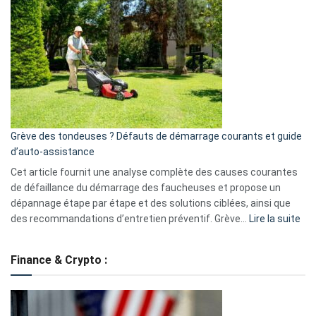
choisir
GitHub
une
caméra
de
surveillance
?
5
avantages
essentiels
Grève des tondeuses ? Défauts de démarrage courants et guide
de
d’auto-assistance
la
S330
Cet article fournit une analyse complète des causes courantes
eufy
de défaillance du démarrage des faucheuses et propose un
dépannage étape par étape et des solutions ciblées, ainsi que
:
des recommandations d’entretien préventif. Grève…
Lire la suite
Grè
de
Finance & Crypto :
to
?
Déf
de