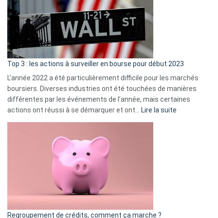
dé
cou
et
gui
d’a
ass
Top 3 : les actions à surveiller en bourse pour début 2023
L’année 2022 a été particulièrement difficile pour les marchés
boursiers. Diverses industries ont été touchées de manières
différentes par les événements de l’année, mais certaines
:
actions ont réussi à se démarquer et ont…
Lire la suite
Top
3
:
les
actions
à
surveiller
en
bourse
Regroupement de crédits, comment ça marche ?
pour