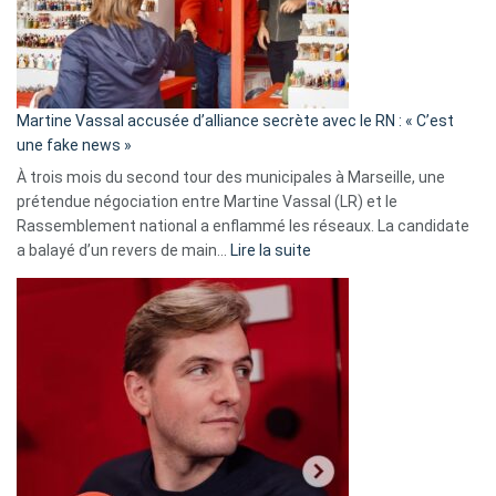
ans
de
prison
confirmés
en
Martine Vassal accusée d’alliance secrète avec le RN : « C’est
Algérie
une fake news »
À trois mois du second tour des municipales à Marseille, une
prétendue négociation entre Martine Vassal (LR) et le
Rassemblement national a enflammé les réseaux. La candidate
:
a balayé d’un revers de main…
Lire la suite
Martine
Vassal
accusée
d’alliance
secrète
avec
le
RN
:
«