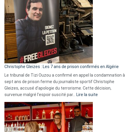
Bas,
Espagne,
Irlande
et
Slovénie
rejettent
la
présence
d’Israël
Christophe Gleizes : Les 7 ans de prison confirmés en Algérie
Le tribunal de Tizi Ouzou a confirmé en appel la condamnation à
sept ans de prison ferme du journaliste sportif Christophe
Gleizes, accusé d’apologie du terrorisme. Cette décision,
:
survenue malgré l’espoir suscité par…
Lire la suite
Christophe
Gleizes
:
Les
7