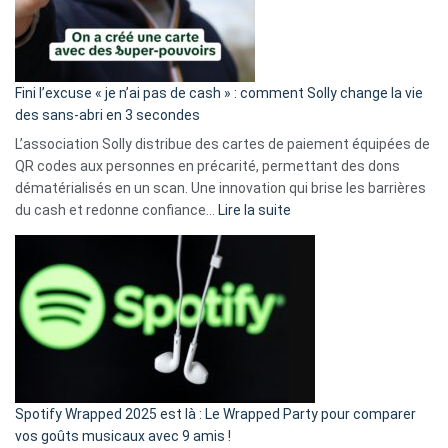
Fini l’excuse « je n’ai pas de cash » : comment Solly change la vie
des sans-abri en 3 secondes
L’association Solly distribue des cartes de paiement équipées de
QR codes aux personnes en précarité, permettant des dons
dématérialisés en un scan. Une innovation qui brise les barrières
:
du cash et redonne confiance…
Lire la suite
Fini
l’excuse
«
je
n’ai
pas
de
cash
»
Spotify Wrapped 2025 est là : Le Wrapped Party pour comparer
:
vos goûts musicaux avec 9 amis !