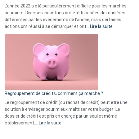
L’année 2022 a été particulièrement difficile pour les marchés
boursiers. Diverses industries ont été touchées de manières
différentes par les événements de l’année, mais certaines
:
actions ont réussi à se démarquer et ont…
Lire la suite
Top
3
:
les
actions
à
surveiller
en
bourse
Regroupement de crédits, comment ça marche ?
pour
début
Le regroupement de crédit (ou rachat de crédit) peut être une
2023
solution à envisager pour mieux maîtriser votre budget. Le
dossier de crédit est pris en charge par un seul et même
:
établissement.…
Lire la suite
Regroupement
de