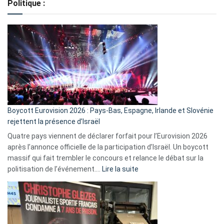
Politique :
crédits,
comment
ça
marche
?
Boycott Eurovision 2026 : Pays-Bas, Espagne, Irlande et Slovénie
rejettent la présence d’Israël
Quatre pays viennent de déclarer forfait pour l’Eurovision 2026
après l’annonce officielle de la participation d’Israël. Un boycott
massif qui fait trembler le concours et relance le débat sur la
:
politisation de l’événement.…
Lire la suite
Boycott
Eurovision
2026
:
Pays-