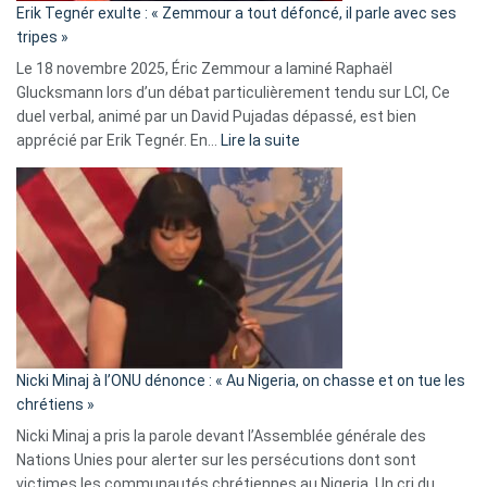
Erik Tegnér exulte : « Zemmour a tout défoncé, il parle avec ses
C’est
tripes »
une
Le 18 novembre 2025, Éric Zemmour a laminé Raphaël
fake
Glucksmann lors d’un débat particulièrement tendu sur LCI, Ce
news
duel verbal, animé par un David Pujadas dépassé, est bien
»
:
apprécié par Erik Tegnér. En…
Lire la suite
Erik
Tegnér
exulte
:
« Zemmour
a
tout
défoncé,
il
parle
Nicki Minaj à l’ONU dénonce : « Au Nigeria, on chasse et on tue les
avec
chrétiens »
ses
Nicki Minaj a pris la parole devant l’Assemblée générale des
tripes »
Nations Unies pour alerter sur les persécutions dont sont
victimes les communautés chrétiennes au Nigeria. Un cri du