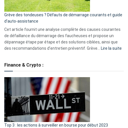
avantages
essentiels
Grève des tondeuses ? Défauts de démarrage courants et guide
de
d’auto-assistance
la
S330
Cet article fournit une analyse complète des causes courantes
eufy
de défaillance du démarrage des faucheuses et propose un
dépannage étape par étape et des solutions ciblées, ainsi que
:
des recommandations d’entretien préventif. Grève…
Lire la suite
Grè
de
Finance & Crypto :
to
?
Déf
de
dé
cou
et
gui
d’a
ass
Top 3 : les actions à surveiller en bourse pour début 2023