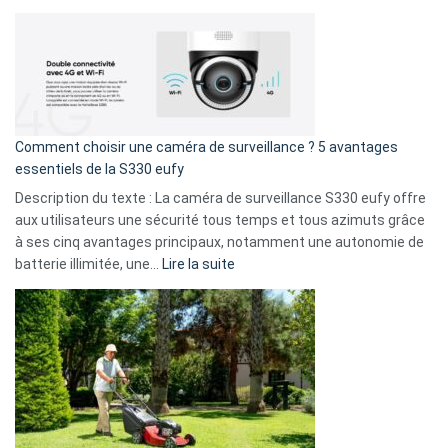
amis
Cyberattaque
!
record
:
La
fuite
de
16
Comment choisir une caméra de surveillance ? 5 avantages
milliards
essentiels de la S330 eufy
de
Description du texte : La caméra de surveillance S330 eufy offre
données
aux utilisateurs une sécurité tous temps et tous azimuts grâce
menace
à ses cinq avantages principaux, notamment une autonomie de
Facebook,
:
batterie illimitée, une…
Lire la suite
Telegram
Comment
et
choisir
GitHub
une
caméra
de
surveillance
?
5