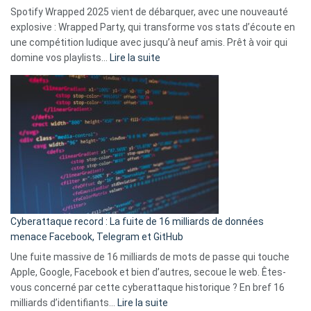
comment
Spotify Wrapped 2025 vient de débarquer, avec une nouveauté
Solly
explosive : Wrapped Party, qui transforme vos stats d’écoute en
change
une compétition ludique avec jusqu’à neuf amis. Prêt à voir qui
la
:
domine vos playlists…
Lire la suite
vie
Spotify
des
Wrapped
sans-
2025
abri
est
en
là
3
:
secondes
Le
Wrapped
Party
pour
Cyberattaque record : La fuite de 16 milliards de données
comparer
menace Facebook, Telegram et GitHub
vos
goûts
Une fuite massive de 16 milliards de mots de passe qui touche
musicaux
Apple, Google, Facebook et bien d’autres, secoue le web. Êtes-
avec
vous concerné par cette cyberattaque historique ? En bref 16
9
:
milliards d’identifiants…
Lire la suite