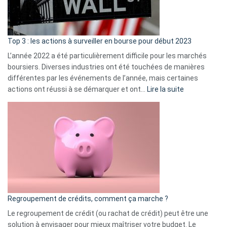
et
gui
d’a
ass
Top 3 : les actions à surveiller en bourse pour début 2023
L’année 2022 a été particulièrement difficile pour les marchés
boursiers. Diverses industries ont été touchées de manières
différentes par les événements de l’année, mais certaines
:
actions ont réussi à se démarquer et ont…
Lire la suite
Top
3
:
les
actions
à
surveiller
en
bourse
Regroupement de crédits, comment ça marche ?
pour
début
Le regroupement de crédit (ou rachat de crédit) peut être une
2023
solution à envisager pour mieux maîtriser votre budget. Le