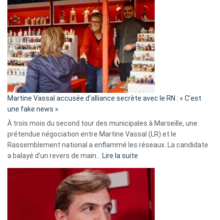
Gleizes
:
Les
7
ans
de
prison
confirmés
en
Martine Vassal accusée d’alliance secrète avec le RN : « C’est
Algérie
une fake news »
À trois mois du second tour des municipales à Marseille, une
prétendue négociation entre Martine Vassal (LR) et le
Rassemblement national a enflammé les réseaux. La candidate
:
a balayé d’un revers de main…
Lire la suite
Martine
Vassal
accusée
d’alliance
secrète