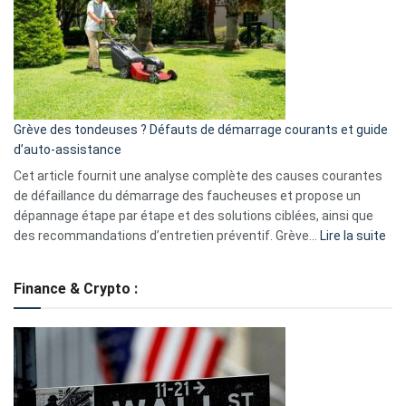
de
surveillance
?
5
avantages
essentiels
Grève des tondeuses ? Défauts de démarrage courants et guide
de
d’auto-assistance
la
S330
Cet article fournit une analyse complète des causes courantes
eufy
de défaillance du démarrage des faucheuses et propose un
dépannage étape par étape et des solutions ciblées, ainsi que
:
des recommandations d’entretien préventif. Grève…
Lire la suite
Grè
de
Finance & Crypto :
to
?
Déf
de
dé
cou