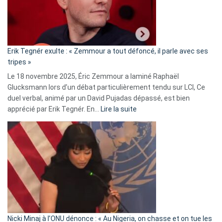
avec
le
RN
:
«
Erik Tegnér exulte : « Zemmour a tout défoncé, il parle avec ses
C’est
tripes »
une
Le 18 novembre 2025, Éric Zemmour a laminé Raphaël
fake
Glucksmann lors d’un débat particulièrement tendu sur LCI, Ce
news
duel verbal, animé par un David Pujadas dépassé, est bien
»
:
apprécié par Erik Tegnér. En…
Lire la suite
Erik
Tegnér
exulte
:
« Zemmour
a
tout
défoncé,
il
parle
Nicki Minaj à l’ONU dénonce : « Au Nigeria, on chasse et on tue les