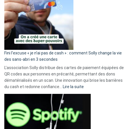
Fini l’excuse « je n’ai pas de cash » : comment Solly change la vie
des sans-abri en 3 secondes
L’association Solly distribue des cartes de paiement équipées de
QR codes aux personnes en précarité, permettant des dons
dématérialisés en un scan. Une innovation qui brise les barrières
:
du cash et redonne confiance…
Lire la suite
Fini
l’excuse
«
je
n’ai
pas