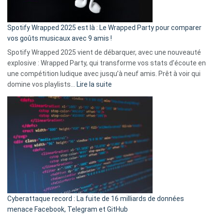
de
cash
»
Spotify Wrapped 2025 est là : Le Wrapped Party pour comparer
:
vos goûts musicaux avec 9 amis !
comment
Spotify Wrapped 2025 vient de débarquer, avec une nouveauté
Solly
explosive : Wrapped Party, qui transforme vos stats d’écoute en
change
une compétition ludique avec jusqu’à neuf amis. Prêt à voir qui
la
:
domine vos playlists…
Lire la suite
vie
Spotify
des
Wrapped
sans-
2025
abri
est
en
là
3
:
secondes
Le
Wrapped
Party
pour
Cyberattaque record : La fuite de 16 milliards de données
comparer
menace Facebook, Telegram et GitHub
vos