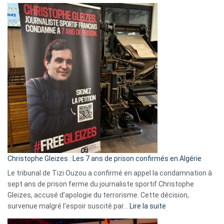
Boycott
Eurovision
2026
:
Pays-
Bas,
Espagne,
Irlande
et
Slovénie
rejettent
la
présence
d’Israël
Christophe Gleizes : Les 7 ans de prison confirmés en Algérie
Le tribunal de Tizi Ouzou a confirmé en appel la condamnation à
sept ans de prison ferme du journaliste sportif Christophe
Gleizes, accusé d’apologie du terrorisme. Cette décision,
:
survenue malgré l’espoir suscité par…
Lire la suite
Christophe