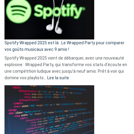
«
je
n’ai
pas
de
cash
»
Spotify Wrapped 2025 est là : Le Wrapped Party pour comparer
:
vos goûts musicaux avec 9 amis !
comment
Spotify Wrapped 2025 vient de débarquer, avec une nouveauté
Solly
explosive : Wrapped Party, qui transforme vos stats d’écoute en
change
une compétition ludique avec jusqu’à neuf amis. Prêt à voir qui
la
:
domine vos playlists…
Lire la suite
vie
Spotify
des
Wrapped
sans-
2025
abri
est
en
là
3
:
secondes
Le
Wrapped