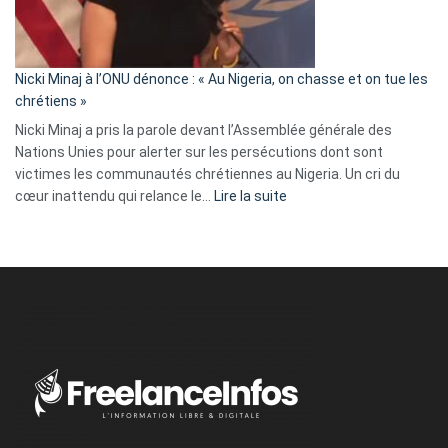
tout
défoncé,
il
parle
Nicki Minaj à l’ONU dénonce : « Au Nigeria, on chasse et on tue les
avec
chrétiens »
ses
Nicki Minaj a pris la parole devant l’Assemblée générale des
tripes »
Nations Unies pour alerter sur les persécutions dont sont
victimes les communautés chrétiennes au Nigeria. Un cri du
:
cœur inattendu qui relance le…
Lire la suite
Nicki
Minaj
à
l’ONU
dénonce
:
«
Au
Nigeria,
on
chasse