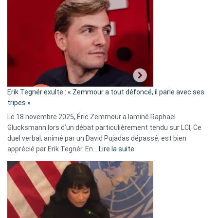
accusée
d’alliance
secrète
avec
le
RN
:
«
Erik Tegnér exulte : « Zemmour a tout défoncé, il parle avec ses
C’est
tripes »
une
Le 18 novembre 2025, Éric Zemmour a laminé Raphaël
fake
Glucksmann lors d’un débat particulièrement tendu sur LCI, Ce
news
duel verbal, animé par un David Pujadas dépassé, est bien
»
:
apprécié par Erik Tegnér. En…
Lire la suite
Erik
Tegnér
exulte
:
« Zemmour
a