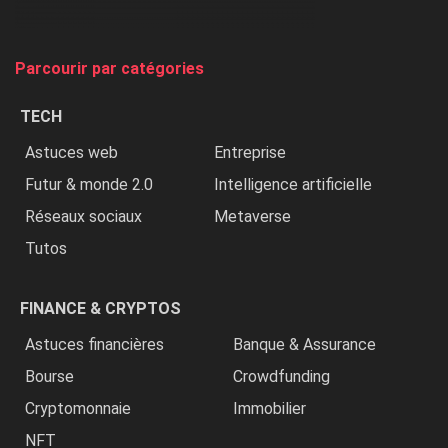
et
on
tue
Parcourir par catégories
les
chrétiens
TECH
»
Astuces web
Entreprise
Futur & monde 2.0
Intelligence artificielle
Réseaux sociaux
Metaverse
Tutos
FINANCE & CRYPTOS
Astuces financières
Banque & Assurance
Bourse
Crowdfunding
Cryptomonnaie
Immobilier
NFT