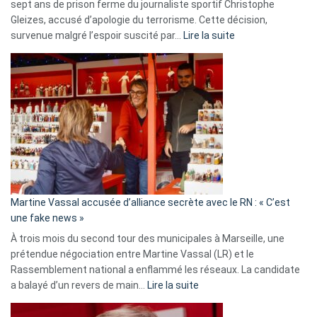
sept ans de prison ferme du journaliste sportif Christophe
Gleizes, accusé d’apologie du terrorisme. Cette décision,
:
survenue malgré l’espoir suscité par…
Lire la suite
Christophe
Gleizes
:
Les
7
ans
de
prison
confirmés
en
Martine Vassal accusée d’alliance secrète avec le RN : « C’est
Algérie
une fake news »
À trois mois du second tour des municipales à Marseille, une
prétendue négociation entre Martine Vassal (LR) et le
Rassemblement national a enflammé les réseaux. La candidate
:
a balayé d’un revers de main…
Lire la suite
Martine
Vassal