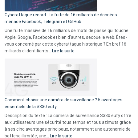
Party
pour
Cyberattaque record : La fuite de 16 milliards de données
comparer
menace Facebook, Telegram et GitHub
vos
goûts
Une fuite massive de 16 milliards de mots de passe qui touche
musicaux
Apple, Google, Facebook et bien d’autres, secoue le web. Êtes-
avec
vous concerné par cette cyberattaque historique ? En bref 16
9
:
milliards d’identifiants…
Lire la suite
amis
Cyberattaque
!
record
:
La
fuite
de
16
Comment choisir une caméra de surveillance ? 5 avantages
milliards
essentiels de la S330 eufy
de
Description du texte : La caméra de surveillance S330 eufy offre
données
aux utilisateurs une sécurité tous temps et tous azimuts grâce
menace
à ses cinq avantages principaux, notamment une autonomie de
Facebook,
:
batterie illimitée, une…
Lire la suite