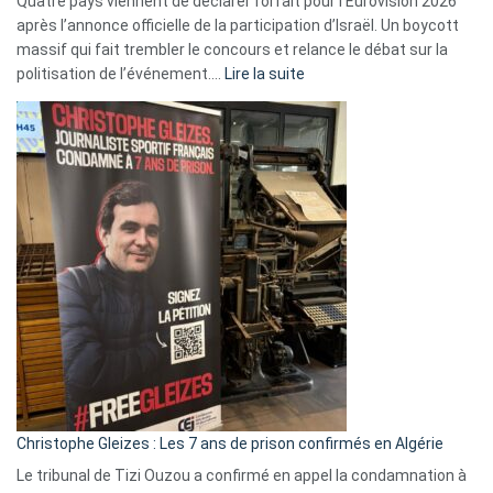
Quatre pays viennent de déclarer forfait pour l’Eurovision 2026
après l’annonce officielle de la participation d’Israël. Un boycott
massif qui fait trembler le concours et relance le débat sur la
:
politisation de l’événement.…
Lire la suite
Boycott
Eurovision
2026
:
Pays-
Bas,
Espagne,
Irlande
et
Slovénie
rejettent
la
présence
d’Israël
Christophe Gleizes : Les 7 ans de prison confirmés en Algérie
Le tribunal de Tizi Ouzou a confirmé en appel la condamnation à