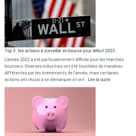
Déf
de
dé
cou
et
gui
d’a
ass
Top 3 : les actions à surveiller en bourse pour début 2023
L’année 2022 a été particulièrement difficile pour les marchés
boursiers. Diverses industries ont été touchées de manières
différentes par les événements de l’année, mais certaines
:
actions ont réussi à se démarquer et ont…
Lire la suite
Top
3
:
les
actions
à
surveiller
en