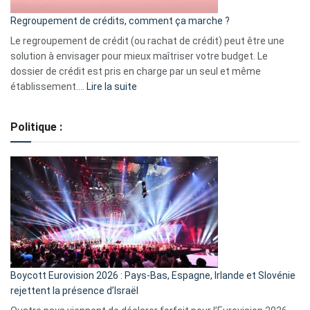
bourse
Regroupement de crédits, comment ça marche ?
pour
début
Le regroupement de crédit (ou rachat de crédit) peut être une
2023
solution à envisager pour mieux maîtriser votre budget. Le
dossier de crédit est pris en charge par un seul et même
:
établissement.…
Lire la suite
Regroupement
de
Politique :
crédits,
comment
ça
marche
?
Boycott Eurovision 2026 : Pays-Bas, Espagne, Irlande et Slovénie
rejettent la présence d’Israël