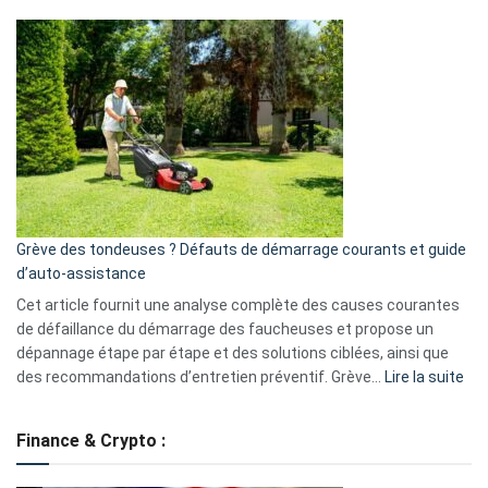
Telegram
Comment
et
choisir
GitHub
une
caméra
de
surveillance
?
5
avantages
essentiels
Grève des tondeuses ? Défauts de démarrage courants et guide
de
d’auto-assistance
la
S330
Cet article fournit une analyse complète des causes courantes
eufy
de défaillance du démarrage des faucheuses et propose un
dépannage étape par étape et des solutions ciblées, ainsi que
:
des recommandations d’entretien préventif. Grève…
Lire la suite
Grè
de
Finance & Crypto :
to
?