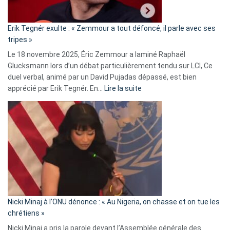
:
«
Erik Tegnér exulte : « Zemmour a tout défoncé, il parle avec ses
C’est
tripes »
une
Le 18 novembre 2025, Éric Zemmour a laminé Raphaël
fake
Glucksmann lors d’un débat particulièrement tendu sur LCI, Ce
news
duel verbal, animé par un David Pujadas dépassé, est bien
»
:
apprécié par Erik Tegnér. En…
Lire la suite
Erik
Tegnér
exulte
:
« Zemmour
a
tout
défoncé,
il
parle
Nicki Minaj à l’ONU dénonce : « Au Nigeria, on chasse et on tue les
avec
chrétiens »
ses
Nicki Minaj a pris la parole devant l’Assemblée générale des