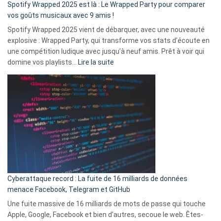
»
Spotify Wrapped 2025 est là : Le Wrapped Party pour comparer
:
vos goûts musicaux avec 9 amis !
comment
Spotify Wrapped 2025 vient de débarquer, avec une nouveauté
Solly
explosive : Wrapped Party, qui transforme vos stats d’écoute en
change
une compétition ludique avec jusqu’à neuf amis. Prêt à voir qui
la
:
domine vos playlists…
Lire la suite
vie
Spotify
des
Wrapped
sans-
2025
abri
est
en
là
3
:
secondes
Le
Wrapped
Party
pour
Cyberattaque record : La fuite de 16 milliards de données
comparer
menace Facebook, Telegram et GitHub
vos
goûts
Une fuite massive de 16 milliards de mots de passe qui touche
musicaux
Apple, Google, Facebook et bien d’autres, secoue le web. Êtes-