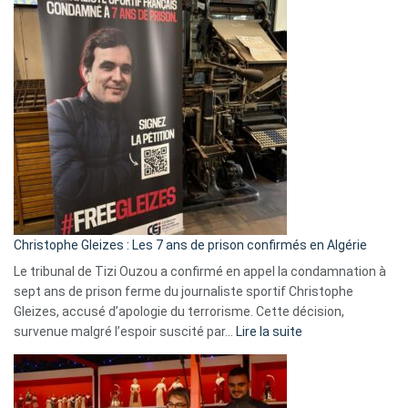
:
Pays-
Bas,
Espagne,
Irlande
et
Slovénie
rejettent
la
présence
d’Israël
Christophe Gleizes : Les 7 ans de prison confirmés en Algérie
Le tribunal de Tizi Ouzou a confirmé en appel la condamnation à
sept ans de prison ferme du journaliste sportif Christophe
Gleizes, accusé d’apologie du terrorisme. Cette décision,
:
survenue malgré l’espoir suscité par…
Lire la suite
Christophe
Gleizes
: