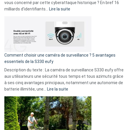
avec
vous concerné par cette cyberattaque historique ? En bref 16
9
:
milliards d’identifiants…
Lire la suite
amis
Cyberattaque
!
record
:
La
fuite
de
16
Comment choisir une caméra de surveillance ? 5 avantages
milliards
essentiels de la S330 eufy
de
Description du texte : La caméra de surveillance S330 eufy offre
données
aux utilisateurs une sécurité tous temps et tous azimuts grâce
menace
à ses cinq avantages principaux, notamment une autonomie de
Facebook,
:
batterie illimitée, une…
Lire la suite
Telegram
Comment
et
choisir
GitHub
une
caméra
de
surveillance