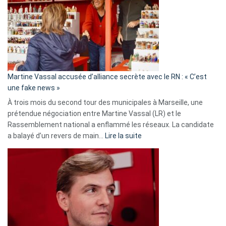
Les
7
ans
de
prison
confirmés
en
Martine Vassal accusée d’alliance secrète avec le RN : « C’est
Algérie
une fake news »
À trois mois du second tour des municipales à Marseille, une
prétendue négociation entre Martine Vassal (LR) et le
Rassemblement national a enflammé les réseaux. La candidate
:
a balayé d’un revers de main…
Lire la suite
Martine
Vassal
accusée
d’alliance
secrète
avec
le
RN