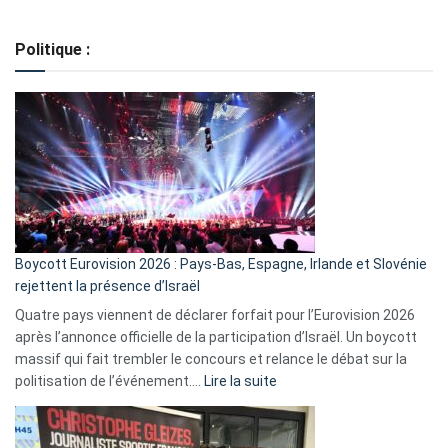
Regroupement
de
Politique :
crédits,
comment
ça
marche
?
Boycott Eurovision 2026 : Pays-Bas, Espagne, Irlande et Slovénie
rejettent la présence d’Israël
Quatre pays viennent de déclarer forfait pour l’Eurovision 2026
après l’annonce officielle de la participation d’Israël. Un boycott
massif qui fait trembler le concours et relance le débat sur la
:
politisation de l’événement.…
Lire la suite
Boycott
Eurovision
2026