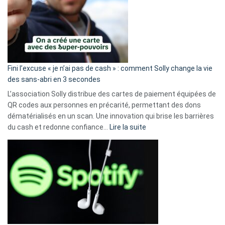
Fini l’excuse « je n’ai pas de cash » : comment Solly change la vie
des sans-abri en 3 secondes
L’association Solly distribue des cartes de paiement équipées de
QR codes aux personnes en précarité, permettant des dons
dématérialisés en un scan. Une innovation qui brise les barrières
:
du cash et redonne confiance…
Lire la suite
Fini
l’excuse
«
je
n’ai
pas
de
cash