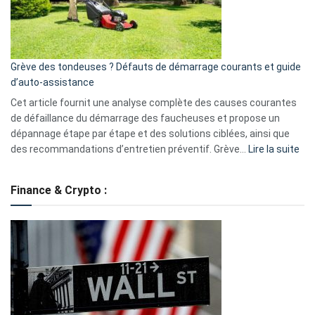
?
5
avantages
essentiels
Grève des tondeuses ? Défauts de démarrage courants et guide
de
d’auto-assistance
la
S330
Cet article fournit une analyse complète des causes courantes
eufy
de défaillance du démarrage des faucheuses et propose un
dépannage étape par étape et des solutions ciblées, ainsi que
:
des recommandations d’entretien préventif. Grève…
Lire la suite
Grè
de
Finance & Crypto :
to
?
Déf
de
dé
cou
et
gui