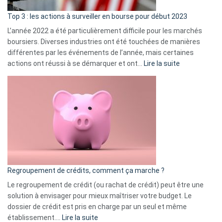
d’a
ass
Top 3 : les actions à surveiller en bourse pour début 2023
L’année 2022 a été particulièrement difficile pour les marchés
boursiers. Diverses industries ont été touchées de manières
différentes par les événements de l’année, mais certaines
:
actions ont réussi à se démarquer et ont…
Lire la suite
Top
3
:
les
actions
à
surveiller
en
bourse
Regroupement de crédits, comment ça marche ?
pour
début
Le regroupement de crédit (ou rachat de crédit) peut être une
2023
solution à envisager pour mieux maîtriser votre budget. Le
dossier de crédit est pris en charge par un seul et même
:
établissement.…
Lire la suite