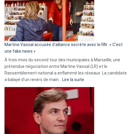
7
ans
de
prison
confirmés
en
Martine Vassal accusée d’alliance secrète avec le RN : « C’est
Algérie
une fake news »
À trois mois du second tour des municipales à Marseille, une
prétendue négociation entre Martine Vassal (LR) et le
Rassemblement national a enflammé les réseaux. La candidate
:
a balayé d’un revers de main…
Lire la suite
Martine
Vassal
accusée
d’alliance
secrète
avec
le
RN