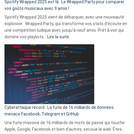
Spotify Wrapped 2025 est là : Le Wrapped Party pour comparer
:
vos goûts musicaux avec 9 amis !
comment
Spotify Wrapped 2025 vient de débarquer, avec une nouveauté
Solly
explosive : Wrapped Party, qui transforme vos stats d’écoute en
change
une compétition ludique avec jusqu’à neuf amis. Prêt à voir qui
la
:
domine vos playlists…
Lire la suite
vie
Spotify
des
Wrapped
sans-
2025
abri
est
en
là
3
:
secondes
Le
Wrapped
Party
pour
Cyberattaque record : La fuite de 16 milliards de données
comparer
menace Facebook, Telegram et GitHub
vos
goûts
Une fuite massive de 16 milliards de mots de passe qui touche
musicaux
Apple, Google, Facebook et bien d’autres, secoue le web. Êtes-