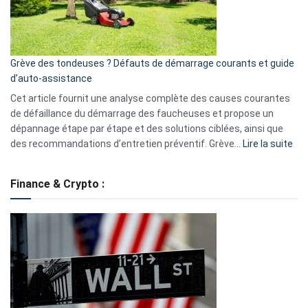
?
5
avantages
essentiels
Grève des tondeuses ? Défauts de démarrage courants et guide
de
d’auto-assistance
la
S330
Cet article fournit une analyse complète des causes courantes
eufy
de défaillance du démarrage des faucheuses et propose un
dépannage étape par étape et des solutions ciblées, ainsi que
:
des recommandations d’entretien préventif. Grève…
Lire la suite
Grè
de
Finance & Crypto :
to
?
Déf
de
dé
cou
et
gui