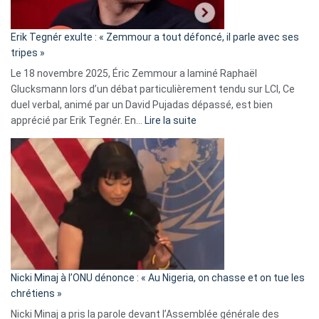
:
«
Erik Tegnér exulte : « Zemmour a tout défoncé, il parle avec ses
C’est
tripes »
une
Le 18 novembre 2025, Éric Zemmour a laminé Raphaël
fake
Glucksmann lors d’un débat particulièrement tendu sur LCI, Ce
news
duel verbal, animé par un David Pujadas dépassé, est bien
»
:
apprécié par Erik Tegnér. En…
Lire la suite
Erik
Tegnér
exulte
:
« Zemmour
a
tout
défoncé,
il
parle
Nicki Minaj à l’ONU dénonce : « Au Nigeria, on chasse et on tue les
avec
chrétiens »
ses
Nicki Minaj a pris la parole devant l’Assemblée générale des