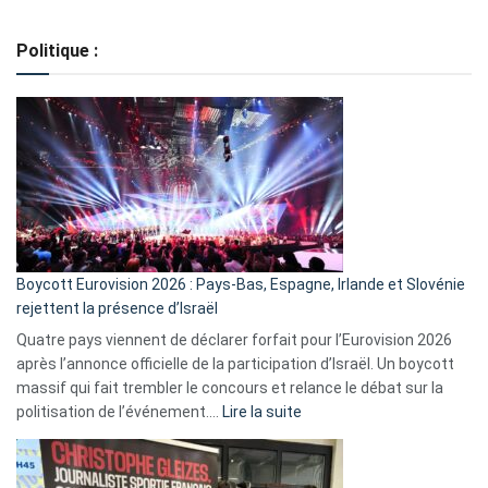
Regroupement
de
Politique :
crédits,
comment
ça
marche
?
Boycott Eurovision 2026 : Pays-Bas, Espagne, Irlande et Slovénie
rejettent la présence d’Israël
Quatre pays viennent de déclarer forfait pour l’Eurovision 2026
après l’annonce officielle de la participation d’Israël. Un boycott
massif qui fait trembler le concours et relance le débat sur la
:
politisation de l’événement.…
Lire la suite
Boycott
Eurovision
2026