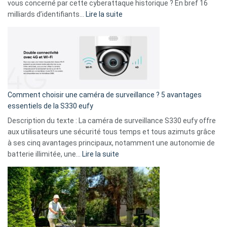
avec
vous concerné par cette cyberattaque historique ? En bref 16
9
:
milliards d’identifiants…
Lire la suite
amis
Cyberattaque
!
record
:
La
fuite
de
16
Comment choisir une caméra de surveillance ? 5 avantages
milliards
essentiels de la S330 eufy
de
Description du texte : La caméra de surveillance S330 eufy offre
données
aux utilisateurs une sécurité tous temps et tous azimuts grâce
menace
à ses cinq avantages principaux, notamment une autonomie de
Facebook,
:
batterie illimitée, une…
Lire la suite
Telegram
Comment
et
choisir
GitHub
une
caméra
de
surveillance