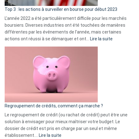
d’a
ass
Top 3 : les actions à surveiller en bourse pour début 2023
L’année 2022 a été particulièrement difficile pour les marchés
boursiers. Diverses industries ont été touchées de manières
différentes par les événements de l’année, mais certaines
:
actions ont réussi à se démarquer et ont…
Lire la suite
Top
3
:
les
actions
à
surveiller
en
bourse
Regroupement de crédits, comment ça marche ?
pour
début
Le regroupement de crédit (ou rachat de crédit) peut être une
2023
solution à envisager pour mieux maîtriser votre budget. Le
dossier de crédit est pris en charge par un seul et même
:
établissement.…
Lire la suite