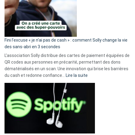
Fini l’excuse « je n’ai pas de cash » : comment Solly change la vie
des sans-abri en 3 secondes
L’association Solly distribue des cartes de paiement équipées de
QR codes aux personnes en précarité, permettant des dons
dématérialisés en un scan. Une innovation qui brise les barrières
:
du cash et redonne confiance…
Lire la suite
Fini
l’excuse
«
je
n’ai
pas
de
cash
»