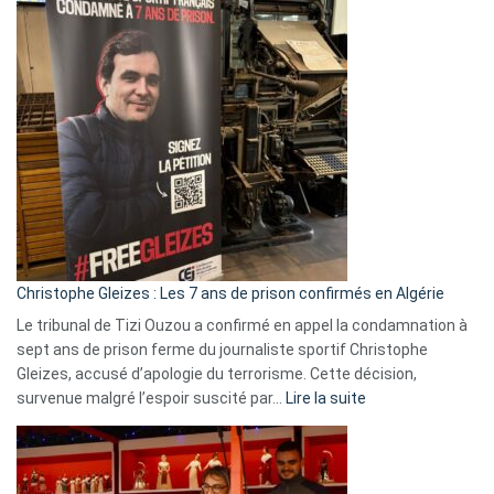
:
Pays-
Bas,
Espagne,
Irlande
et
Slovénie
rejettent
la
présence
d’Israël
Christophe Gleizes : Les 7 ans de prison confirmés en Algérie
Le tribunal de Tizi Ouzou a confirmé en appel la condamnation à
sept ans de prison ferme du journaliste sportif Christophe
Gleizes, accusé d’apologie du terrorisme. Cette décision,
:
survenue malgré l’espoir suscité par…
Lire la suite
Christophe
Gleizes
:
Les