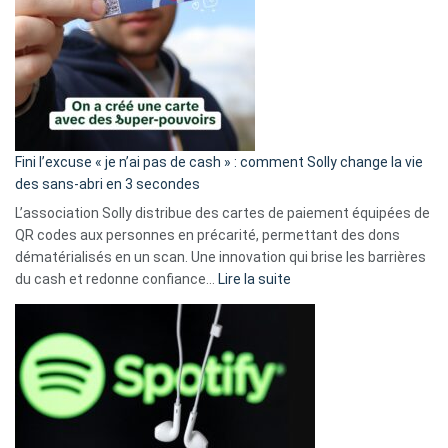
Fini l’excuse « je n’ai pas de cash » : comment Solly change la vie
des sans-abri en 3 secondes
L’association Solly distribue des cartes de paiement équipées de
QR codes aux personnes en précarité, permettant des dons
dématérialisés en un scan. Une innovation qui brise les barrières
:
du cash et redonne confiance…
Lire la suite
Fini
l’excuse
«
je
n’ai
pas
de