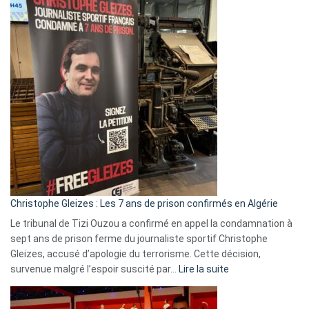
Eurovision
2026
:
Pays-
Bas,
Espagne,
Irlande
et
Slovénie
rejettent
la
présence
d’Israël
Christophe Gleizes : Les 7 ans de prison confirmés en Algérie
Le tribunal de Tizi Ouzou a confirmé en appel la condamnation à
sept ans de prison ferme du journaliste sportif Christophe
Gleizes, accusé d’apologie du terrorisme. Cette décision,
:
survenue malgré l’espoir suscité par…
Lire la suite
Christophe
Gleizes