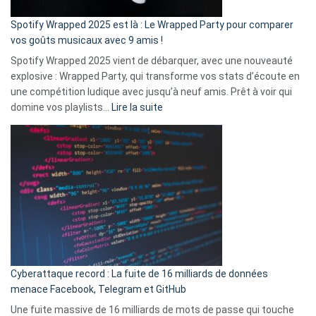
cash
»
Spotify Wrapped 2025 est là : Le Wrapped Party pour comparer
:
vos goûts musicaux avec 9 amis !
comment
Spotify Wrapped 2025 vient de débarquer, avec une nouveauté
Solly
explosive : Wrapped Party, qui transforme vos stats d’écoute en
change
une compétition ludique avec jusqu’à neuf amis. Prêt à voir qui
la
:
domine vos playlists…
Lire la suite
vie
Spotify
des
Wrapped
sans-
2025
abri
est
en
là
3
:
secondes
Le
Wrapped
Party
pour
Cyberattaque record : La fuite de 16 milliards de données
comparer
menace Facebook, Telegram et GitHub
vos
goûts
Une fuite massive de 16 milliards de mots de passe qui touche