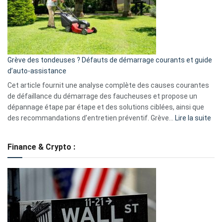
surveillance
?
5
avantages
essentiels
Grève des tondeuses ? Défauts de démarrage courants et guide
de
d’auto-assistance
la
S330
Cet article fournit une analyse complète des causes courantes
eufy
de défaillance du démarrage des faucheuses et propose un
dépannage étape par étape et des solutions ciblées, ainsi que
:
des recommandations d’entretien préventif. Grève…
Lire la suite
Grè
de
Finance & Crypto :
to
?
Déf
de
dé
cou
et