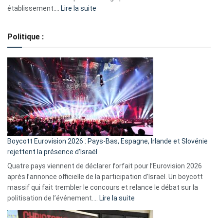
:
établissement.…
Lire la suite
Regroupement
de
Politique :
crédits,
comment
ça
marche
?
Boycott Eurovision 2026 : Pays-Bas, Espagne, Irlande et Slovénie
rejettent la présence d’Israël
Quatre pays viennent de déclarer forfait pour l’Eurovision 2026
après l’annonce officielle de la participation d’Israël. Un boycott
massif qui fait trembler le concours et relance le débat sur la
:
politisation de l’événement.…
Lire la suite
Boycott