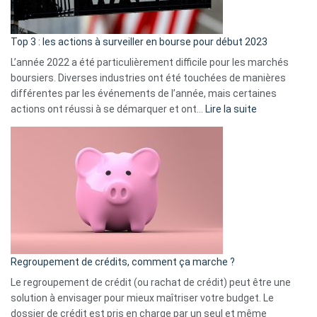
gui
d’a
ass
Top 3 : les actions à surveiller en bourse pour début 2023
L’année 2022 a été particulièrement difficile pour les marchés
boursiers. Diverses industries ont été touchées de manières
différentes par les événements de l’année, mais certaines
:
actions ont réussi à se démarquer et ont…
Lire la suite
Top
3
:
les
actions
à
surveiller
en
bourse
Regroupement de crédits, comment ça marche ?
pour
début
Le regroupement de crédit (ou rachat de crédit) peut être une
2023
solution à envisager pour mieux maîtriser votre budget. Le
dossier de crédit est pris en charge par un seul et même