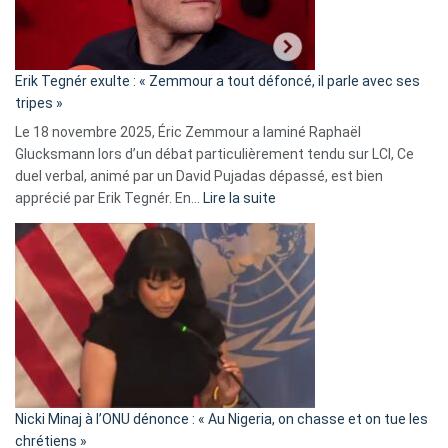
RN
:
«
Erik Tegnér exulte : « Zemmour a tout défoncé, il parle avec ses
C’est
tripes »
une
Le 18 novembre 2025, Éric Zemmour a laminé Raphaël
fake
Glucksmann lors d’un débat particulièrement tendu sur LCI, Ce
news
duel verbal, animé par un David Pujadas dépassé, est bien
»
:
apprécié par Erik Tegnér. En…
Lire la suite
Erik
Tegnér
exulte
:
« Zemmour
a
tout
défoncé,
il
parle
Nicki Minaj à l’ONU dénonce : « Au Nigeria, on chasse et on tue les
avec
chrétiens »