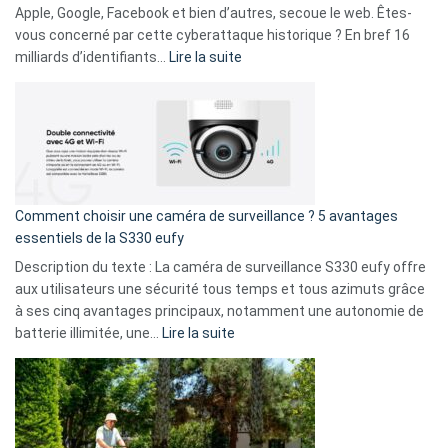
musicaux
Apple, Google, Facebook et bien d’autres, secoue le web. Êtes-
avec
vous concerné par cette cyberattaque historique ? En bref 16
9
:
milliards d’identifiants…
Lire la suite
amis
Cyberattaque
!
record
:
La
fuite
de
16
Comment choisir une caméra de surveillance ? 5 avantages
milliards
essentiels de la S330 eufy
de
Description du texte : La caméra de surveillance S330 eufy offre
données
aux utilisateurs une sécurité tous temps et tous azimuts grâce
menace
à ses cinq avantages principaux, notamment une autonomie de
Facebook,
:
batterie illimitée, une…
Lire la suite
Telegram
Comment
et
choisir
GitHub
une
caméra
de