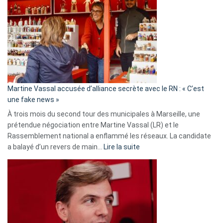
:
Les
7
ans
de
prison
confirmés
en
Martine Vassal accusée d’alliance secrète avec le RN : « C’est
Algérie
une fake news »
À trois mois du second tour des municipales à Marseille, une
prétendue négociation entre Martine Vassal (LR) et le
Rassemblement national a enflammé les réseaux. La candidate
:
a balayé d’un revers de main…
Lire la suite
Martine
Vassal
accusée
d’alliance
secrète
avec
le