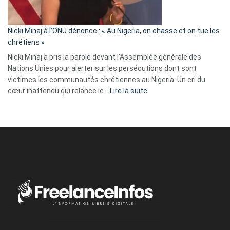
défoncé,
il
parle
Nicki Minaj à l’ONU dénonce : « Au Nigeria, on chasse et on tue les
avec
chrétiens »
ses
Nicki Minaj a pris la parole devant l’Assemblée générale des
tripes »
Nations Unies pour alerter sur les persécutions dont sont
victimes les communautés chrétiennes au Nigeria. Un cri du
:
cœur inattendu qui relance le…
Lire la suite
Nicki
Minaj
à
l’ONU
dénonce
:
«
Au
Nigeria,
on
chasse
et