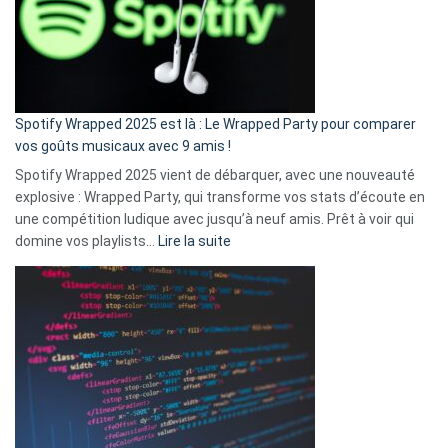
je
n’ai
pas
de
cash
»
Spotify Wrapped 2025 est là : Le Wrapped Party pour comparer
:
vos goûts musicaux avec 9 amis !
comment
Spotify Wrapped 2025 vient de débarquer, avec une nouveauté
Solly
explosive : Wrapped Party, qui transforme vos stats d’écoute en
change
une compétition ludique avec jusqu’à neuf amis. Prêt à voir qui
la
:
domine vos playlists…
Lire la suite
vie
Spotify
des
Wrapped
sans-
2025
abri
est
en
là
3
:
secondes
Le
Wrapped
Party