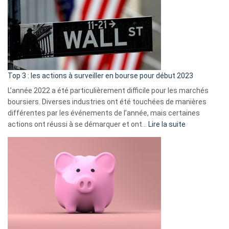
de
dé
cou
et
gui
d’a
ass
Top 3 : les actions à surveiller en bourse pour début 2023
L’année 2022 a été particulièrement difficile pour les marchés
boursiers. Diverses industries ont été touchées de manières
différentes par les événements de l’année, mais certaines
:
actions ont réussi à se démarquer et ont…
Lire la suite
Top
3
:
les
actions
à
surveiller
en
bourse