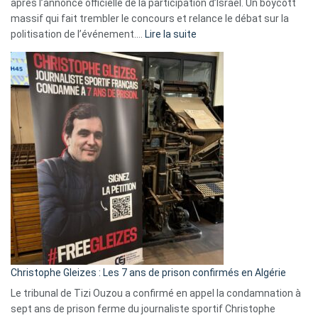
après l’annonce officielle de la participation d’Israël. Un boycott
massif qui fait trembler le concours et relance le débat sur la
:
politisation de l’événement.…
Lire la suite
Boycott
Eurovision
2026
:
Pays-
Bas,
Espagne,
Irlande
et
Slovénie
rejettent
la
présence
d’Israël
Christophe Gleizes : Les 7 ans de prison confirmés en Algérie
Le tribunal de Tizi Ouzou a confirmé en appel la condamnation à
sept ans de prison ferme du journaliste sportif Christophe