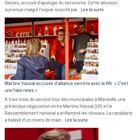
Gleizes, accusé d’apologie du terrorisme. Cette décision,
:
survenue malgré l’espoir suscité par…
Lire la suite
Christophe
Gleizes
:
Les
7
ans
de
prison
confirmés
en
Martine Vassal accusée d’alliance secrète avec le RN : « C’est
Algérie
une fake news »
À trois mois du second tour des municipales à Marseille, une
prétendue négociation entre Martine Vassal (LR) et le
Rassemblement national a enflammé les réseaux. La candidate
:
a balayé d’un revers de main…
Lire la suite
Martine
Vassal