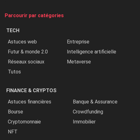
on
tue
Parcourir par catégories
les
chrétiens
TECH
»
Astuces web
Entreprise
Futur & monde 2.0
Intelligence artificielle
Réseaux sociaux
Metaverse
Tutos
FINANCE & CRYPTOS
Astuces financières
Banque & Assurance
Bourse
Crowdfunding
Cryptomonnaie
Immobilier
NFT