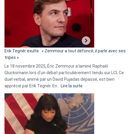
accusée
d’alliance
secrète
avec
le
RN
:
«
Erik Tegnér exulte : « Zemmour a tout défoncé, il parle avec ses
C’est
tripes »
une
Le 18 novembre 2025, Éric Zemmour a laminé Raphaël
fake
Glucksmann lors d’un débat particulièrement tendu sur LCI, Ce
news
duel verbal, animé par un David Pujadas dépassé, est bien
»
:
apprécié par Erik Tegnér. En…
Lire la suite
Erik
Tegnér
exulte
:
« Zemmour
a
tout