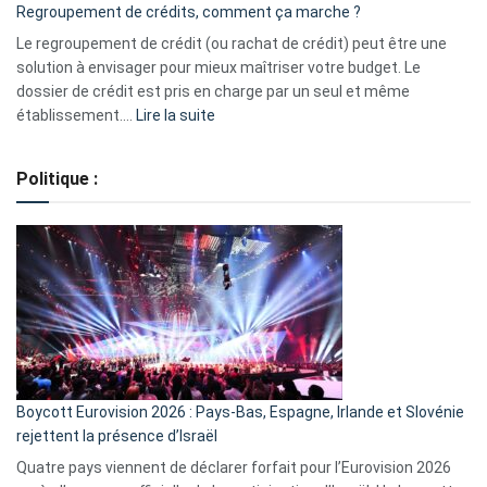
Regroupement de crédits, comment ça marche ?
pour
début
Le regroupement de crédit (ou rachat de crédit) peut être une
2023
solution à envisager pour mieux maîtriser votre budget. Le
dossier de crédit est pris en charge par un seul et même
:
établissement.…
Lire la suite
Regroupement
de
Politique :
crédits,
comment
ça
marche
?
Boycott Eurovision 2026 : Pays-Bas, Espagne, Irlande et Slovénie
rejettent la présence d’Israël
Quatre pays viennent de déclarer forfait pour l’Eurovision 2026