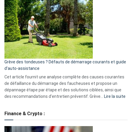
et
choisir
GitHub
une
caméra
de
surveillance
?
5
avantages
essentiels
Grève des tondeuses ? Défauts de démarrage courants et guide
de
d’auto-assistance
la
S330
Cet article fournit une analyse complète des causes courantes
eufy
de défaillance du démarrage des faucheuses et propose un
dépannage étape par étape et des solutions ciblées, ainsi que
:
des recommandations d’entretien préventif. Grève…
Lire la suite
Grè
de
Finance & Crypto :
to
?
Déf