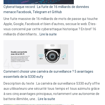
pour
Cyberattaque record : La fuite de 16 milliards de données
comparer
menace Facebook, Telegram et GitHub
vos
goûts
Une fuite massive de 16 milliards de mots de passe qui touche
musicaux
Apple, Google, Facebook et bien d’autres, secoue le web. Êtes-
avec
vous concerné par cette cyberattaque historique ? En bref 16
9
:
milliards d’identifiants…
Lire la suite
amis
Cyberattaque
!
record
:
La
fuite
de
16
Comment choisir une caméra de surveillance ? 5 avantages
milliards
essentiels de la S330 eufy
de
Description du texte : La caméra de surveillance S330 eufy offre
données
aux utilisateurs une sécurité tous temps et tous azimuts grâce
menace
à ses cinq avantages principaux, notamment une autonomie de
Facebook,
:
batterie illimitée, une…
Lire la suite
Telegram
Comment