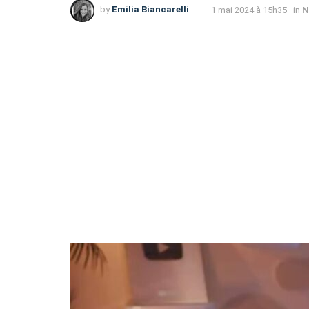
by
Emilia Biancarelli
1 mai 2024 à 15h35
in
N