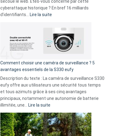
avec
secoue le web. Êtes-vous concerné par cette
9
cyberattaque historique ? En bref 16 milliards
amis
:
d’identifiants…
Lire la suite
!
Cyberattaque
record
:
La
fuite
de
16
Comment choisir une caméra de surveillance ? 5
milliards
avantages essentiels de la S330 eufy
de
Description du texte : La caméra de surveillance S330
données
eufy offre aux utilisateurs une sécurité tous temps
menace
et tous azimuts grâce à ses cinq avantages
Facebook,
principaux, notamment une autonomie de batterie
Telegram
:
illimitée, une…
Lire la suite
et
Comment
GitHub
choisir
une
caméra