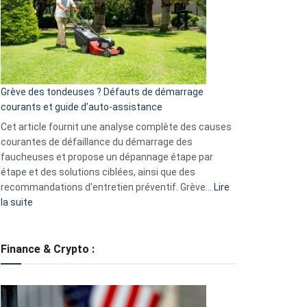
de
surveillance
?
5
avantages
essentiels
Grève des tondeuses ? Défauts de démarrage
de
courants et guide d’auto-assistance
la
S330
Cet article fournit une analyse complète des causes
eufy
courantes de défaillance du démarrage des
faucheuses et propose un dépannage étape par
étape et des solutions ciblées, ainsi que des
recommandations d’entretien préventif. Grève…
Lire
:
la suite
Grève
des
tondeuses
Finance & Crypto :
?
Défauts
de