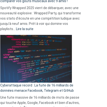
comparer vos goûts musicaux avec 9 amis !
comment
Spotify Wrapped 2025 vient de débarquer, avec une
Solly
nouveauté explosive : Wrapped Party, qui transforme
change
vos stats d’écoute en une compétition ludique avec
la
jusqu’à neuf amis. Prêt à voir qui domine vos
vie
:
playlists…
Lire la suite
des
Spotify
sans-
Wrapped
abri
2025
en
est
3
là
secondes
:
Le
Wrapped
Party
pour
Cyberattaque record : La fuite de 16 milliards de
comparer
données menace Facebook, Telegram et GitHub
vos
goûts
Une fuite massive de 16 milliards de mots de passe
musicaux
qui touche Apple, Google, Facebook et bien d’autres,