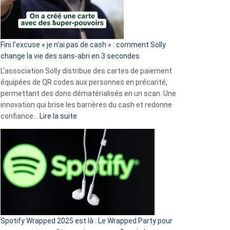
Fini l’excuse « je n’ai pas de cash » : comment Solly
change la vie des sans-abri en 3 secondes
L’association Solly distribue des cartes de paiement
équipées de QR codes aux personnes en précarité,
permettant des dons dématérialisés en un scan. Une
innovation qui brise les barrières du cash et redonne
:
confiance…
Lire la suite
Fini
l’excuse
«
je
n’ai
pas
de
cash
»
Spotify Wrapped 2025 est là : Le Wrapped Party pour
: