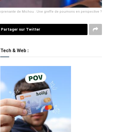
urprenante de Michou : Une greffe de poumons en perspective ?
Partager sur Twitter
Tech & Web :