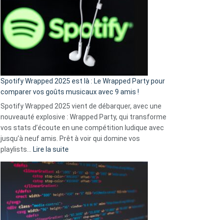
l’excuse
«
je
n’ai
pas
de
cash
»
Spotify Wrapped 2025 est là : Le Wrapped Party pour
:
comparer vos goûts musicaux avec 9 amis !
comment
Spotify Wrapped 2025 vient de débarquer, avec une
Solly
nouveauté explosive : Wrapped Party, qui transforme
change
vos stats d’écoute en une compétition ludique avec
la
jusqu’à neuf amis. Prêt à voir qui domine vos
vie
:
playlists…
Lire la suite
des
Spotify
sans-
Wrapped
abri
2025
en
est
3
là
secondes
: