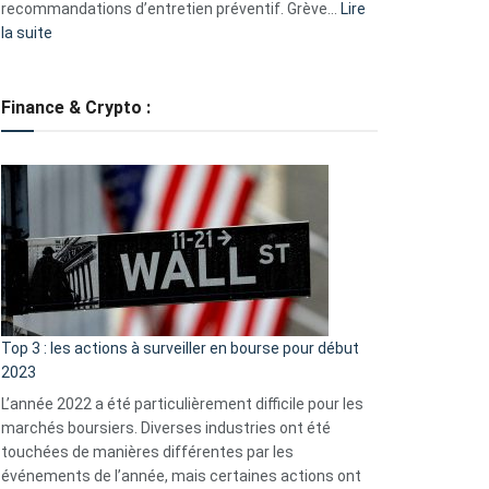
recommandations d’entretien préventif. Grève…
Lire
:
la suite
Grève
des
tondeuses
Finance & Crypto :
?
Défauts
de
démarrage
courants
et
guide
d’auto-
assistance
Top 3 : les actions à surveiller en bourse pour début
2023
L’année 2022 a été particulièrement difficile pour les
marchés boursiers. Diverses industries ont été
touchées de manières différentes par les
événements de l’année, mais certaines actions ont