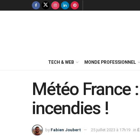
TECH & WEB
MONDE PROFESSIONNEL
Météo France :
incendies !
by
Fabien Joubert
25 juillet 2023 à 17h19
in
É