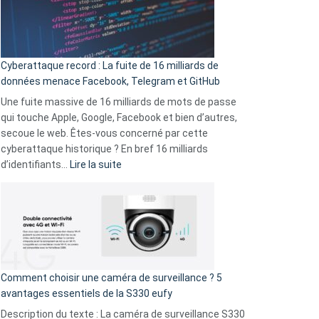
Le
Wrapped
Party
pour
Cyberattaque record : La fuite de 16 milliards de
comparer
données menace Facebook, Telegram et GitHub
vos
goûts
Une fuite massive de 16 milliards de mots de passe
musicaux
qui touche Apple, Google, Facebook et bien d’autres,
avec
secoue le web. Êtes-vous concerné par cette
9
cyberattaque historique ? En bref 16 milliards
amis
:
d’identifiants…
Lire la suite
!
Cyberattaque
record
:
La
fuite
de
16
Comment choisir une caméra de surveillance ? 5
milliards
avantages essentiels de la S330 eufy
de
Description du texte : La caméra de surveillance S330