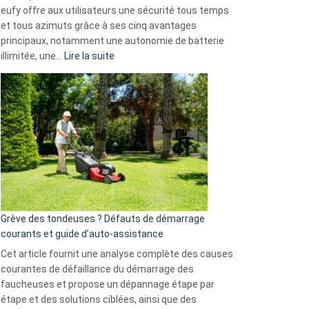
données
eufy offre aux utilisateurs une sécurité tous temps
menace
et tous azimuts grâce à ses cinq avantages
Facebook,
principaux, notamment une autonomie de batterie
Telegram
:
illimitée, une…
Lire la suite
et
Comment
GitHub
choisir
une
caméra
de
surveillance
?
5
avantages
essentiels
Grève des tondeuses ? Défauts de démarrage
de
courants et guide d’auto-assistance
la
S330
Cet article fournit une analyse complète des causes
eufy
courantes de défaillance du démarrage des
faucheuses et propose un dépannage étape par
étape et des solutions ciblées, ainsi que des