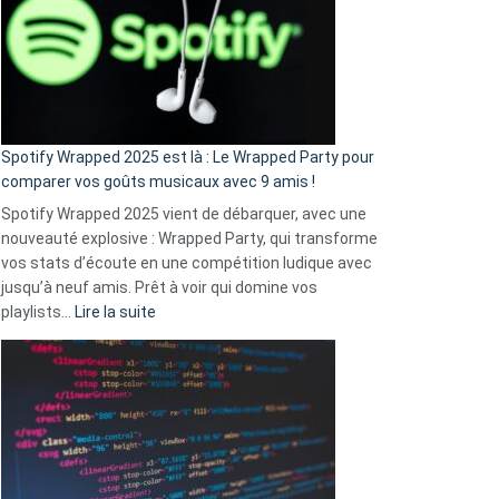
«
je
n’ai
pas
de
cash
»
Spotify Wrapped 2025 est là : Le Wrapped Party pour
:
comparer vos goûts musicaux avec 9 amis !
comment
Spotify Wrapped 2025 vient de débarquer, avec une
Solly
nouveauté explosive : Wrapped Party, qui transforme
change
vos stats d’écoute en une compétition ludique avec
la
jusqu’à neuf amis. Prêt à voir qui domine vos
vie
:
playlists…
Lire la suite
des
Spotify
sans-
Wrapped
abri
2025
en
est
3
là
secondes
:
Le