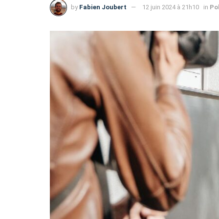
by
Fabien Joubert
12 juin 2024 à 21h10
in
Po