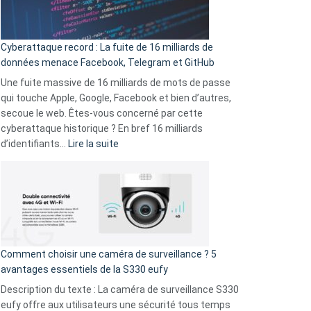
Wrapped
Party
pour
Cyberattaque record : La fuite de 16 milliards de
comparer
données menace Facebook, Telegram et GitHub
vos
goûts
Une fuite massive de 16 milliards de mots de passe
musicaux
qui touche Apple, Google, Facebook et bien d’autres,
avec
secoue le web. Êtes-vous concerné par cette
9
cyberattaque historique ? En bref 16 milliards
amis
:
d’identifiants…
Lire la suite
!
Cyberattaque
record
:
La
fuite
de
16
Comment choisir une caméra de surveillance ? 5
milliards
avantages essentiels de la S330 eufy
de
Description du texte : La caméra de surveillance S330
données
eufy offre aux utilisateurs une sécurité tous temps