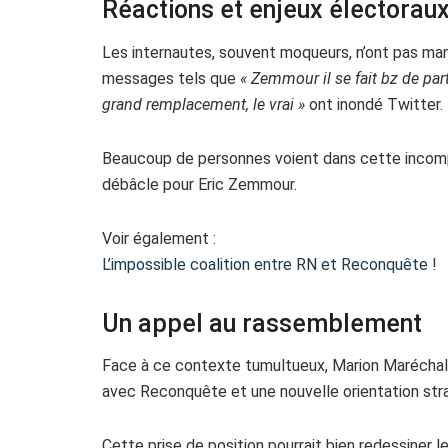
Réactions et enjeux électorau
Les internautes, souvent moqueurs, n’ont pas m
messages tels que
« Zemmour il se fait bz de par
grand remplacement, le vrai »
ont inondé Twitter.
Beaucoup de personnes voient dans cette incomp
débâcle pour Eric Zemmour.
Voir également :
L’impossible coalition entre RN et Reconquête !
Un appel au rassemblement
Face à ce contexte tumultueux, Marion Maréchal 
avec Reconquête et une nouvelle orientation stra
Cette prise de position pourrait bien redessiner le