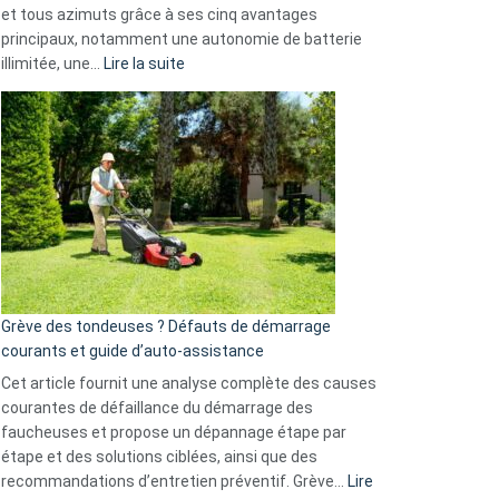
menace
et tous azimuts grâce à ses cinq avantages
Facebook,
principaux, notamment une autonomie de batterie
Telegram
:
illimitée, une…
Lire la suite
et
Comment
GitHub
choisir
une
caméra
de
surveillance
?
5
avantages
essentiels
Grève des tondeuses ? Défauts de démarrage
de
courants et guide d’auto-assistance
la
S330
Cet article fournit une analyse complète des causes
eufy
courantes de défaillance du démarrage des
faucheuses et propose un dépannage étape par
étape et des solutions ciblées, ainsi que des
recommandations d’entretien préventif. Grève…
Lire