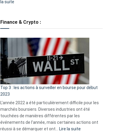
:
la suite
Grève
des
tondeuses
Finance & Crypto :
?
Défauts
de
démarrage
courants
et
guide
d’auto-
assistance
Top 3 : les actions à surveiller en bourse pour début
2023
L’année 2022 a été particulièrement difficile pour les
marchés boursiers. Diverses industries ont été
touchées de manières différentes par les
événements de l’année, mais certaines actions ont
:
réussi à se démarquer et ont…
Lire la suite