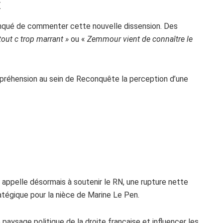
x
anqué de commenter cette nouvelle dissension. Des
tout c trop marrant »
ou «
Zemmour vient de connaître le
réhension au sein de Reconquête la perception d’une
appelle désormais à soutenir le RN, une rupture nette
tégique pour la nièce de Marine Le Pen.
 paysage politique de la droite française et influencer les