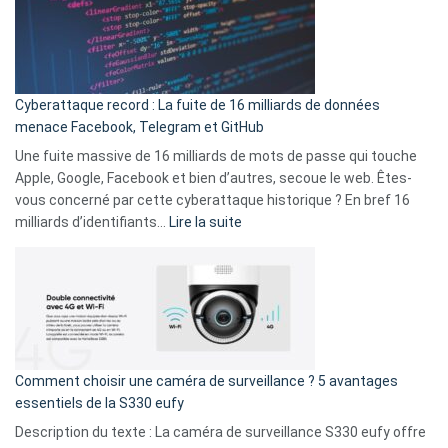
:
secondes
Le
Wrapped
Party
pour
Cyberattaque record : La fuite de 16 milliards de données
comparer
menace Facebook, Telegram et GitHub
vos
goûts
Une fuite massive de 16 milliards de mots de passe qui touche
musicaux
Apple, Google, Facebook et bien d’autres, secoue le web. Êtes-
avec
vous concerné par cette cyberattaque historique ? En bref 16
9
:
milliards d’identifiants…
Lire la suite
amis
Cyberattaque
!
record
:
La
fuite
de
16
Comment choisir une caméra de surveillance ? 5 avantages
milliards
essentiels de la S330 eufy
de
Description du texte : La caméra de surveillance S330 eufy offre
données