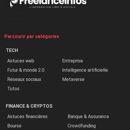
Nigeria,
on
chasse
et
on
tue
Parcourir par catégories
les
chrétiens
TECH
»
Astuces web
Entreprise
Futur & monde 2.0
Intelligence artificielle
Réseaux sociaux
Metaverse
Tutos
FINANCE & CRYPTOS
Astuces financières
Banque & Assurance
Bourse
Crowdfunding