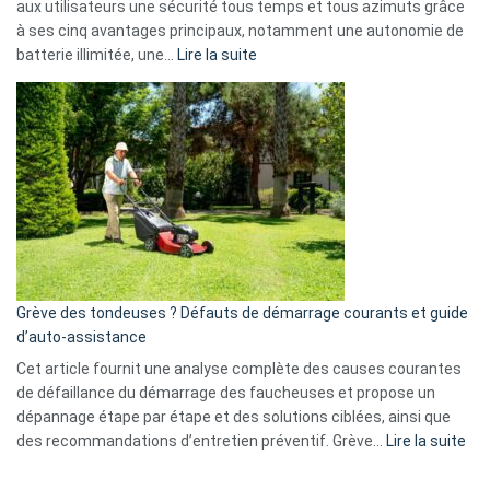
aux utilisateurs une sécurité tous temps et tous azimuts grâce
menace
à ses cinq avantages principaux, notamment une autonomie de
Facebook,
:
batterie illimitée, une…
Lire la suite
Telegram
Comment
et
choisir
GitHub
une
caméra
de
surveillance
?
5
avantages
essentiels
Grève des tondeuses ? Défauts de démarrage courants et guide
de
d’auto-assistance
la
S330
Cet article fournit une analyse complète des causes courantes
eufy
de défaillance du démarrage des faucheuses et propose un
dépannage étape par étape et des solutions ciblées, ainsi que
:
des recommandations d’entretien préventif. Grève…
Lire la suite
Grè
de