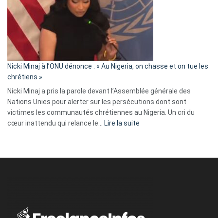
:
« Zemmour
a
tout
défoncé,
il
parle
Nicki Minaj à l’ONU dénonce : « Au Nigeria, on chasse et on tue les
avec
chrétiens »
ses
Nicki Minaj a pris la parole devant l’Assemblée générale des
tripes »
Nations Unies pour alerter sur les persécutions dont sont
victimes les communautés chrétiennes au Nigeria. Un cri du
:
cœur inattendu qui relance le…
Lire la suite
Nicki
Minaj
à
l’ONU
dénonce
:
«
Au