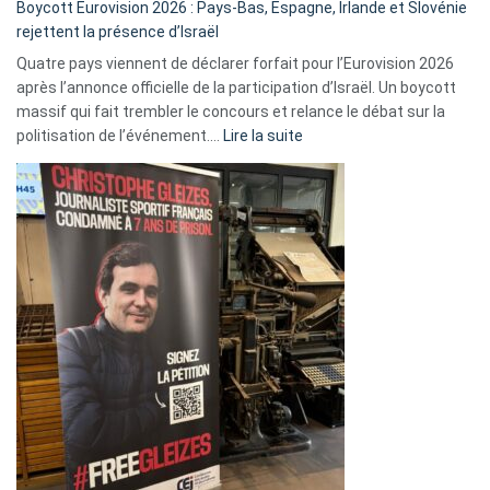
Boycott Eurovision 2026 : Pays-Bas, Espagne, Irlande et Slovénie
rejettent la présence d’Israël
Quatre pays viennent de déclarer forfait pour l’Eurovision 2026
après l’annonce officielle de la participation d’Israël. Un boycott
massif qui fait trembler le concours et relance le débat sur la
:
politisation de l’événement.…
Lire la suite
Boycott
Eurovision
2026
:
Pays-
Bas,
Espagne,
Irlande
et
Slovénie
rejettent
la
présence
d’Israël