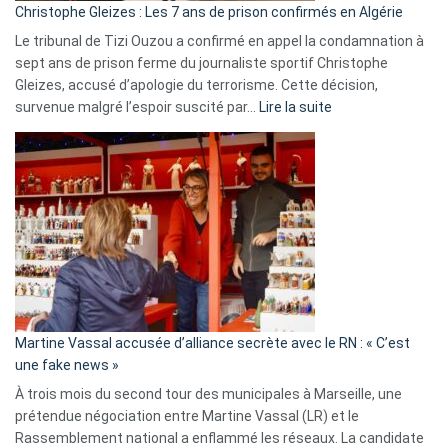
Christophe Gleizes : Les 7 ans de prison confirmés en Algérie
Le tribunal de Tizi Ouzou a confirmé en appel la condamnation à
sept ans de prison ferme du journaliste sportif Christophe
Gleizes, accusé d’apologie du terrorisme. Cette décision,
:
survenue malgré l’espoir suscité par…
Lire la suite
Christophe
Gleizes
:
Les
7
ans
de
prison
confirmés
en
Martine Vassal accusée d’alliance secrète avec le RN : « C’est
Algérie
une fake news »
À trois mois du second tour des municipales à Marseille, une
prétendue négociation entre Martine Vassal (LR) et le
Rassemblement national a enflammé les réseaux. La candidate