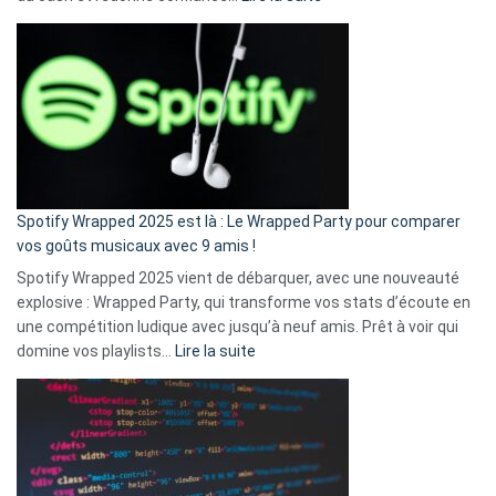
Fini
l’excuse
«
je
n’ai
pas
de
cash
»
Spotify Wrapped 2025 est là : Le Wrapped Party pour comparer
:
vos goûts musicaux avec 9 amis !
comment
Spotify Wrapped 2025 vient de débarquer, avec une nouveauté
Solly
explosive : Wrapped Party, qui transforme vos stats d’écoute en
change
une compétition ludique avec jusqu’à neuf amis. Prêt à voir qui
la
:
domine vos playlists…
Lire la suite
vie
Spotify
des
Wrapped
sans-
2025
abri
est
en
là
3