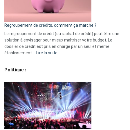
à
surveiller
en
bourse
Regroupement de crédits, comment ça marche ?
pour
début
Le regroupement de crédit (ou rachat de crédit) peut être une
2023
solution à envisager pour mieux maîtriser votre budget. Le
dossier de crédit est pris en charge par un seul et même
:
établissement.…
Lire la suite
Regroupement
de
Politique :
crédits,
comment
ça
marche
?