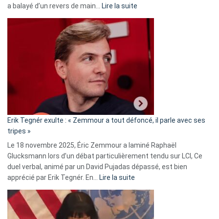
:
a balayé d’un revers de main…
Lire la suite
Martine
Vassal
accusée
d’alliance
secrète
avec
le
RN
:
«
Erik Tegnér exulte : « Zemmour a tout défoncé, il parle avec ses
C’est
tripes »
une
Le 18 novembre 2025, Éric Zemmour a laminé Raphaël
fake
Glucksmann lors d’un débat particulièrement tendu sur LCI, Ce
news
duel verbal, animé par un David Pujadas dépassé, est bien
»
:
apprécié par Erik Tegnér. En…
Lire la suite
Erik
Tegnér
exulte