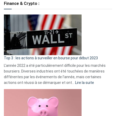
Finance & Crypto :
to
?
Déf
de
dé
cou
et
gui
d’a
ass
Top 3 : les actions à surveiller en bourse pour début 2023
L’année 2022 a été particulièrement difficile pour les marchés
boursiers. Diverses industries ont été touchées de manières
différentes par les événements de l’année, mais certaines
:
actions ont réussi à se démarquer et ont…
Lire la suite
Top
3
:
les
actions