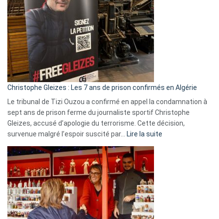
Irlande
et
Slovénie
rejettent
la
présence
d’Israël
Christophe Gleizes : Les 7 ans de prison confirmés en Algérie
Le tribunal de Tizi Ouzou a confirmé en appel la condamnation à
sept ans de prison ferme du journaliste sportif Christophe
Gleizes, accusé d’apologie du terrorisme. Cette décision,
:
survenue malgré l’espoir suscité par…
Lire la suite
Christophe
Gleizes
:
Les
7
ans
de