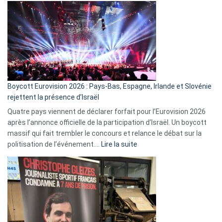
ça
marche
?
Boycott Eurovision 2026 : Pays-Bas, Espagne, Irlande et Slovénie
rejettent la présence d’Israël
Quatre pays viennent de déclarer forfait pour l’Eurovision 2026
après l’annonce officielle de la participation d’Israël. Un boycott
massif qui fait trembler le concours et relance le débat sur la
:
politisation de l’événement.…
Lire la suite
Boycott
Eurovision
2026
:
Pays-
Bas,
Espagne,