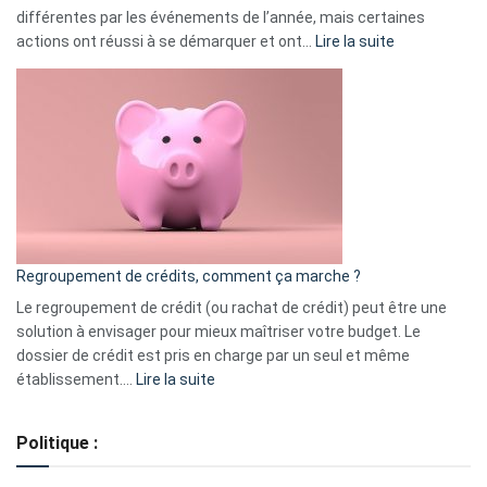
différentes par les événements de l’année, mais certaines
:
actions ont réussi à se démarquer et ont…
Lire la suite
Top
3
:
les
actions
à
surveiller
en
bourse
Regroupement de crédits, comment ça marche ?
pour
début
Le regroupement de crédit (ou rachat de crédit) peut être une
2023
solution à envisager pour mieux maîtriser votre budget. Le
dossier de crédit est pris en charge par un seul et même
:
établissement.…
Lire la suite
Regroupement
de
Politique :
crédits,
comment