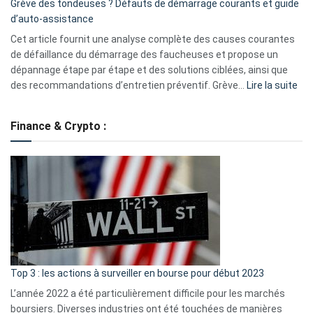
Grève des tondeuses ? Défauts de démarrage courants et guide
de
d’auto-assistance
la
S330
Cet article fournit une analyse complète des causes courantes
eufy
de défaillance du démarrage des faucheuses et propose un
dépannage étape par étape et des solutions ciblées, ainsi que
:
des recommandations d’entretien préventif. Grève…
Lire la suite
Grè
de
Finance & Crypto :
to
?
Déf
de
dé
cou
et
gui
d’a
ass
Top 3 : les actions à surveiller en bourse pour début 2023
L’année 2022 a été particulièrement difficile pour les marchés
boursiers. Diverses industries ont été touchées de manières