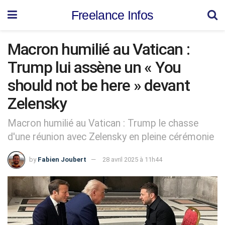
Freelance Infos
Macron humilié au Vatican :
Trump lui assène un « You
should not be here » devant
Zelensky
Macron humilié au Vatican : Trump le chasse
d'une réunion avec Zelensky en pleine cérémonie
by
Fabien Joubert
28 avril 2025 à 11h44