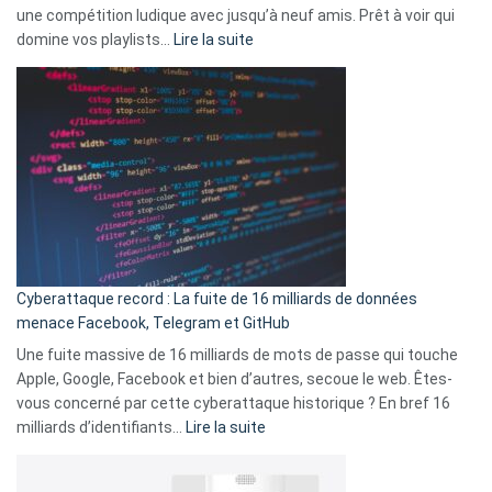
une compétition ludique avec jusqu’à neuf amis. Prêt à voir qui
la
:
domine vos playlists…
Lire la suite
vie
Spotify
des
Wrapped
sans-
2025
abri
est
en
là
3
:
secondes
Le
Wrapped
Party
pour
Cyberattaque record : La fuite de 16 milliards de données
comparer
menace Facebook, Telegram et GitHub
vos
goûts
Une fuite massive de 16 milliards de mots de passe qui touche
musicaux
Apple, Google, Facebook et bien d’autres, secoue le web. Êtes-
avec
vous concerné par cette cyberattaque historique ? En bref 16
9
:
milliards d’identifiants…
Lire la suite
amis
Cyberattaque
!
record