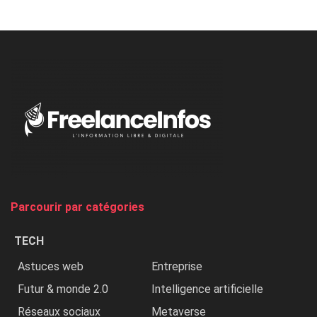
Minaj
à
l’ONU
dénonce
:
«
Au
Nigeria,
on
chasse
et
on
tue
Parcourir par catégories
les
chrétiens
TECH
»
Astuces web
Entreprise
Futur & monde 2.0
Intelligence artificielle
Réseaux sociaux
Metaverse