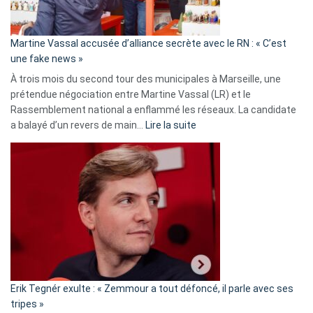
prison
confirmés
en
Martine Vassal accusée d’alliance secrète avec le RN : « C’est
Algérie
une fake news »
À trois mois du second tour des municipales à Marseille, une
prétendue négociation entre Martine Vassal (LR) et le
Rassemblement national a enflammé les réseaux. La candidate
:
a balayé d’un revers de main…
Lire la suite
Martine
Vassal
accusée
d’alliance
secrète
avec
le
RN
:
«
Erik Tegnér exulte : « Zemmour a tout défoncé, il parle avec ses
C’est
tripes »
une