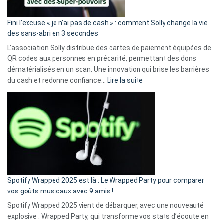
Fini l’excuse « je n’ai pas de cash » : comment Solly change la vie
des sans-abri en 3 secondes
L’association Solly distribue des cartes de paiement équipées de
QR codes aux personnes en précarité, permettant des dons
dématérialisés en un scan. Une innovation qui brise les barrières
:
du cash et redonne confiance…
Lire la suite
Fini
l’excuse
«
je
n’ai
pas
de
cash
»
Spotify Wrapped 2025 est là : Le Wrapped Party pour comparer
:
vos goûts musicaux avec 9 amis !
comment
Spotify Wrapped 2025 vient de débarquer, avec une nouveauté
Solly
explosive : Wrapped Party, qui transforme vos stats d’écoute en
change