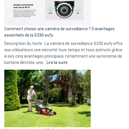
:
La
fuite
de
16
Comment choisir une caméra de surveillance ? 5 avantages
milliards
essentiels de la S330 eufy
de
Description du texte : La caméra de surveillance S330 eufy offre
données
aux utilisateurs une sécurité tous temps et tous azimuts grâce
menace
à ses cinq avantages principaux, notamment une autonomie de
Facebook,
:
batterie illimitée, une…
Lire la suite
Telegram
Comment
et
choisir
GitHub
une
caméra
de
surveillance
?
5
avantages
essentiels