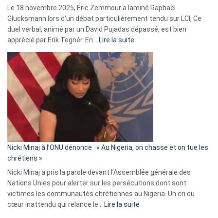
Le 18 novembre 2025, Éric Zemmour a laminé Raphaël
fake
Glucksmann lors d’un débat particulièrement tendu sur LCI, Ce
news
duel verbal, animé par un David Pujadas dépassé, est bien
»
:
apprécié par Erik Tegnér. En…
Lire la suite
Erik
Tegnér
exulte
:
« Zemmour
a
tout
défoncé,
il
parle
Nicki Minaj à l’ONU dénonce : « Au Nigeria, on chasse et on tue les
avec
chrétiens »
ses
Nicki Minaj a pris la parole devant l’Assemblée générale des
tripes »
Nations Unies pour alerter sur les persécutions dont sont
victimes les communautés chrétiennes au Nigeria. Un cri du
:
cœur inattendu qui relance le…
Lire la suite
Nicki