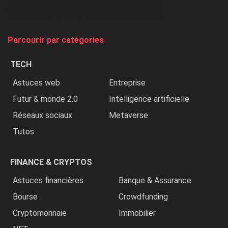
et
on
tue
Parcourir par catégories
les
chrétiens
TECH
»
Astuces web
Entreprise
Futur & monde 2.0
Intelligence artificielle
Réseaux sociaux
Metaverse
Tutos
FINANCE & CRYPTOS
Astuces financières
Banque & Assurance
Bourse
Crowdfunding
Cryptomonnaie
Immobilier