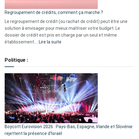
bourse
Regroupement de crédits, comment ça marche ?
pour
début
Le regroupement de crédit (ou rachat de crédit) peut être une
2023
solution à envisager pour mieux maîtriser votre budget. Le
dossier de crédit est pris en charge par un seul et même
:
établissement.…
Lire la suite
Regroupement
de
Politique :
crédits,
comment
ça
marche
?
Boycott Eurovision 2026 : Pays-Bas, Espagne, Irlande et Slovénie
rejettent la présence d’Israël