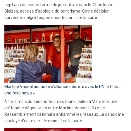
sept ans de prison ferme du journaliste sportif Christophe
Gleizes, accusé d’apologie du terrorisme. Cette décision,
:
survenue malgré l’espoir suscité par…
Lire la suite
Christophe
Gleizes
:
Les
7
ans
de
prison
confirmés
en
Martine Vassal accusée d’alliance secrète avec le RN : « C’est
Algérie
une fake news »
À trois mois du second tour des municipales à Marseille, une
prétendue négociation entre Martine Vassal (LR) et le
Rassemblement national a enflammé les réseaux. La candidate
:
a balayé d’un revers de main…
Lire la suite
Martine