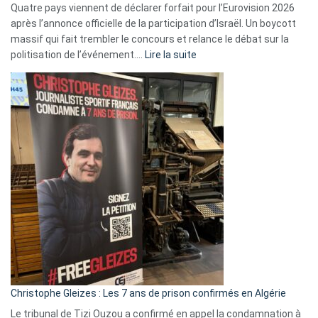
Quatre pays viennent de déclarer forfait pour l’Eurovision 2026
après l’annonce officielle de la participation d’Israël. Un boycott
massif qui fait trembler le concours et relance le débat sur la
:
politisation de l’événement.…
Lire la suite
Boycott
Eurovision
2026
:
Pays-
Bas,
Espagne,
Irlande
et
Slovénie
rejettent
la
présence
d’Israël
Christophe Gleizes : Les 7 ans de prison confirmés en Algérie
Le tribunal de Tizi Ouzou a confirmé en appel la condamnation à