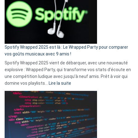
«
je
n’ai
pas
de
cash
»
Spotify Wrapped 2025 est là : Le Wrapped Party pour comparer
:
vos goûts musicaux avec 9 amis !
comment
Spotify Wrapped 2025 vient de débarquer, avec une nouveauté
Solly
explosive : Wrapped Party, qui transforme vos stats d’écoute en
change
une compétition ludique avec jusqu’à neuf amis. Prêt à voir qui
la
:
domine vos playlists…
Lire la suite
vie
Spotify
des
Wrapped
sans-
2025
abri
est
en
là
3
:
secondes
Le
Wrapped