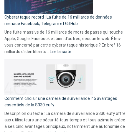
Party
pour
Cyberattaque record : La fuite de 16 milliards de données
comparer
menace Facebook, Telegram et GitHub
vos
goûts
Une fuite massive de 16 milliards de mots de passe qui touche
musicaux
Apple, Google, Facebook et bien d’autres, secoue le web. Êtes-
avec
vous concerné par cette cyberattaque historique ? En bref 16
9
:
milliards d’identifiants…
Lire la suite
amis
Cyberattaque
!
record
:
La
fuite
de
16
Comment choisir une caméra de surveillance ? 5 avantages
milliards
essentiels de la S330 eufy
de
Description du texte : La caméra de surveillance S330 eufy offre
données
aux utilisateurs une sécurité tous temps et tous azimuts grâce
menace
à ses cinq avantages principaux, notamment une autonomie de
Facebook,