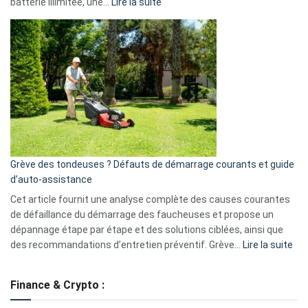
:
batterie illimitée, une…
Lire la suite
Telegram
Comment
et
choisir
GitHub
une
caméra
de
surveillance
?
5
avantages
essentiels
Grève des tondeuses ? Défauts de démarrage courants et guide
de
d’auto-assistance
la
S330
Cet article fournit une analyse complète des causes courantes
eufy
de défaillance du démarrage des faucheuses et propose un
dépannage étape par étape et des solutions ciblées, ainsi que
:
des recommandations d’entretien préventif. Grève…
Lire la suite
Grè
de
Finance & Crypto :
to
?