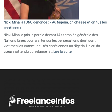
tout
défoncé,
il
parle
Nicki Minaj à l’ONU dénonce : « Au Nigeria, on chasse et on tue les
avec
chrétiens »
ses
Nicki Minaj a pris la parole devant l’Assemblée générale des
tripes »
Nations Unies pour alerter sur les persécutions dont sont
victimes les communautés chrétiennes au Nigeria. Un cri du
:
cœur inattendu qui relance le…
Lire la suite
Nicki
Minaj
à
l’ONU
dénonce
:
«
Au
Nigeria,
on
chasse