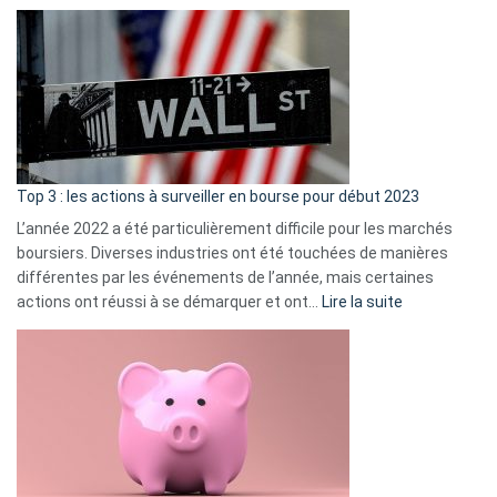
Déf
de
dé
cou
et
gui
d’a
ass
Top 3 : les actions à surveiller en bourse pour début 2023
L’année 2022 a été particulièrement difficile pour les marchés
boursiers. Diverses industries ont été touchées de manières
différentes par les événements de l’année, mais certaines
:
actions ont réussi à se démarquer et ont…
Lire la suite
Top
3
:
les
actions
à
surveiller
en