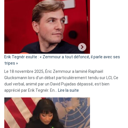
Vassal
accusée
d’alliance
secrète
avec
le
RN
:
«
Erik Tegnér exulte : « Zemmour a tout défoncé, il parle avec ses
C’est
tripes »
une
Le 18 novembre 2025, Éric Zemmour a laminé Raphaël
fake
Glucksmann lors d’un débat particulièrement tendu sur LCI, Ce
news
duel verbal, animé par un David Pujadas dépassé, est bien
»
:
apprécié par Erik Tegnér. En…
Lire la suite
Erik
Tegnér
exulte
:
« Zemmour
a