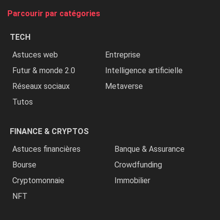
tue
Parcourir par catégories
les
chrétiens
TECH
»
Astuces web
Entreprise
Futur & monde 2.0
Intelligence artificielle
Réseaux sociaux
Metaverse
Tutos
FINANCE & CRYPTOS
Astuces financières
Banque & Assurance
Bourse
Crowdfunding
Cryptomonnaie
Immobilier
NFT