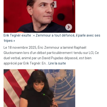
d’alliance
secrète
avec
le
RN
:
«
Erik Tegnér exulte : « Zemmour a tout défoncé, il parle avec ses
C’est
tripes »
une
Le 18 novembre 2025, Éric Zemmour a laminé Raphaël
fake
Glucksmann lors d’un débat particulièrement tendu sur LCI, Ce
news
duel verbal, animé par un David Pujadas dépassé, est bien
»
:
apprécié par Erik Tegnér. En…
Lire la suite
Erik
Tegnér
exulte
:
« Zemmour
a
tout
défoncé,