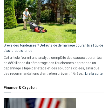
GitHub
une
caméra
de
surveillance
?
5
avantages
essentiels
Grève des tondeuses ? Défauts de démarrage courants et guide
de
d’auto-assistance
la
S330
Cet article fournit une analyse complète des causes courantes
eufy
de défaillance du démarrage des faucheuses et propose un
dépannage étape par étape et des solutions ciblées, ainsi que
:
des recommandations d’entretien préventif. Grève…
Lire la suite
Grè
de
Finance & Crypto :
to
?
Déf
de