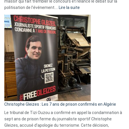
massif qui fait trembler le concours et relance le débat sur la
:
politisation de l’événement.…
Lire la suite
Boycott
Eurovision
2026
:
Pays-
Bas,
Espagne,
Irlande
et
Slovénie
rejettent
la
présence
d’Israël
Christophe Gleizes : Les 7 ans de prison confirmés en Algérie
Le tribunal de Tizi Ouzou a confirmé en appel la condamnation à
sept ans de prison ferme du journaliste sportif Christophe
Gleizes, accusé d’apologie du terrorisme. Cette décision,