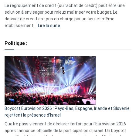
début
Le regroupement de crédit (ou rachat de crédit) peut être une
2023
solution à envisager pour mieux maîtriser votre budget. Le
dossier de crédit est pris en charge par un seul et même
:
établissement.…
Lire la suite
Regroupement
de
Politique :
crédits,
comment
ça
marche
?
Boycott Eurovision 2026 : Pays-Bas, Espagne, Irlande et Slovénie
rejettent la présence d’Israël
Quatre pays viennent de déclarer forfait pour l’Eurovision 2026
après l’annonce officielle de la participation d’Israël. Un boycott