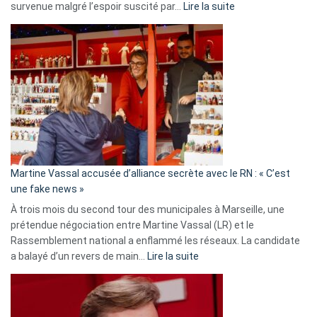
:
survenue malgré l’espoir suscité par…
Lire la suite
Christophe
Gleizes
:
Les
7
ans
de
prison
confirmés
en
Martine Vassal accusée d’alliance secrète avec le RN : « C’est
Algérie
une fake news »
À trois mois du second tour des municipales à Marseille, une
prétendue négociation entre Martine Vassal (LR) et le
Rassemblement national a enflammé les réseaux. La candidate
:
a balayé d’un revers de main…
Lire la suite
Martine
Vassal
accusée