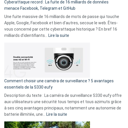
Cyberattaque record : La fuite de 16 milliards de données
comparer
menace Facebook, Telegram et GitHub
vos
goûts
Une fuite massive de 16 milliards de mots de passe qui touche
musicaux
Apple, Google, Facebook et bien d’autres, secoue le web. Êtes-
avec
vous concerné par cette cyberattaque historique ? En bref 16
9
:
milliards d’identifiants…
Lire la suite
amis
Cyberattaque
!
record
:
La
fuite
de
16
Comment choisir une caméra de surveillance ? 5 avantages
milliards
essentiels de la S330 eufy
de
Description du texte : La caméra de surveillance S330 eufy offre
données
aux utilisateurs une sécurité tous temps et tous azimuts grâce
menace
à ses cinq avantages principaux, notamment une autonomie de
Facebook,
:
batterie illimitée, une…
Lire la suite
Telegram
Comment
et
choisir