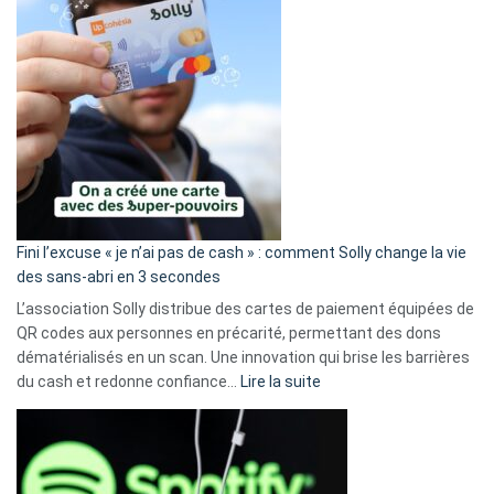
Fini l’excuse « je n’ai pas de cash » : comment Solly change la vie
des sans-abri en 3 secondes
L’association Solly distribue des cartes de paiement équipées de
QR codes aux personnes en précarité, permettant des dons
dématérialisés en un scan. Une innovation qui brise les barrières
:
du cash et redonne confiance…
Lire la suite
Fini
l’excuse
«
je