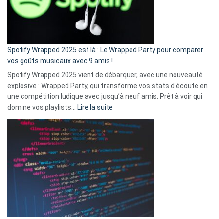
n’ai
pas
de
cash
»
Spotify Wrapped 2025 est là : Le Wrapped Party pour comparer
:
vos goûts musicaux avec 9 amis !
comment
Spotify Wrapped 2025 vient de débarquer, avec une nouveauté
Solly
explosive : Wrapped Party, qui transforme vos stats d’écoute en
change
une compétition ludique avec jusqu’à neuf amis. Prêt à voir qui
la
:
domine vos playlists…
Lire la suite
vie
Spotify
des
Wrapped
sans-
2025
abri
est
en
là
3
:
secondes
Le
Wrapped
Party
pour