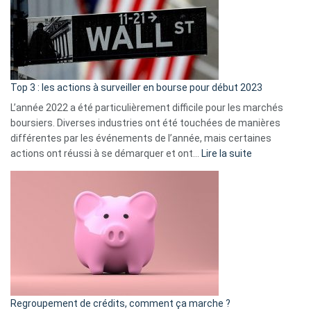
dé
cou
et
gui
d’a
ass
Top 3 : les actions à surveiller en bourse pour début 2023
L’année 2022 a été particulièrement difficile pour les marchés
boursiers. Diverses industries ont été touchées de manières
différentes par les événements de l’année, mais certaines
:
actions ont réussi à se démarquer et ont…
Lire la suite
Top
3
:
les
actions
à
surveiller
en
bourse
Regroupement de crédits, comment ça marche ?
pour