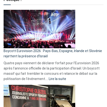
crédits,
comment
ça
marche
?
Boycott Eurovision 2026 : Pays-Bas, Espagne, Irlande et Slovénie
rejettent la présence d’Israël
Quatre pays viennent de déclarer forfait pour l’Eurovision 2026
après l’annonce officielle de la participation d’Israël. Un boycott
massif qui fait trembler le concours et relance le débat sur la
:
politisation de l’événement.…
Lire la suite
Boycott
Eurovision
2026
:
Pays-