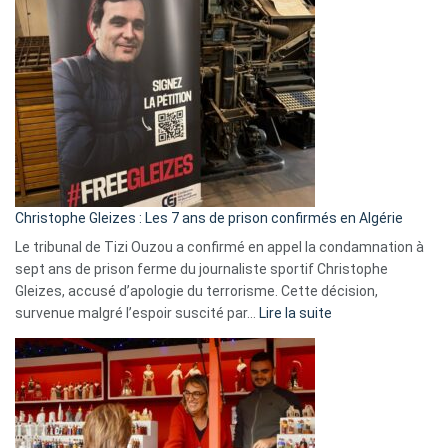
Bas,
Espagne,
Irlande
et
Slovénie
rejettent
la
présence
d’Israël
Christophe Gleizes : Les 7 ans de prison confirmés en Algérie
Le tribunal de Tizi Ouzou a confirmé en appel la condamnation à
sept ans de prison ferme du journaliste sportif Christophe
Gleizes, accusé d’apologie du terrorisme. Cette décision,
:
survenue malgré l’espoir suscité par…
Lire la suite
Christophe
Gleizes
:
Les
7
ans