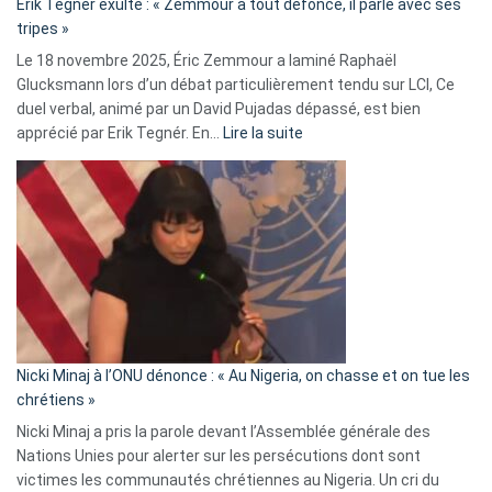
Erik Tegnér exulte : « Zemmour a tout défoncé, il parle avec ses
C’est
tripes »
une
Le 18 novembre 2025, Éric Zemmour a laminé Raphaël
fake
Glucksmann lors d’un débat particulièrement tendu sur LCI, Ce
news
duel verbal, animé par un David Pujadas dépassé, est bien
»
:
apprécié par Erik Tegnér. En…
Lire la suite
Erik
Tegnér
exulte
:
« Zemmour
a
tout
défoncé,
il
parle
Nicki Minaj à l’ONU dénonce : « Au Nigeria, on chasse et on tue les
avec
chrétiens »
ses
Nicki Minaj a pris la parole devant l’Assemblée générale des
tripes »
Nations Unies pour alerter sur les persécutions dont sont
victimes les communautés chrétiennes au Nigeria. Un cri du