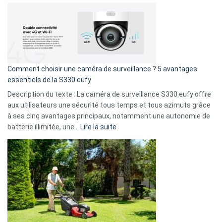
Cyberattaque
!
record
:
La
fuite
de
16
Comment choisir une caméra de surveillance ? 5 avantages
milliards
essentiels de la S330 eufy
de
Description du texte : La caméra de surveillance S330 eufy offre
données
aux utilisateurs une sécurité tous temps et tous azimuts grâce
menace
à ses cinq avantages principaux, notamment une autonomie de
Facebook,
:
batterie illimitée, une…
Lire la suite
Telegram
Comment
et
choisir
GitHub
une
caméra
de
surveillance
?
5