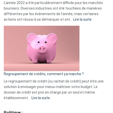
L’année 2022 a été particulièrement difficile pour les marchés
boursiers. Diverses industries ont été touchées de manières
différentes par les événements de l’année, mais certaines
:
actions ont réussi à se démarquer et ont…
Lire la suite
Top
3
:
les
actions
à
surveiller
en
bourse
Regroupement de crédits, comment ça marche ?
pour
début
Le regroupement de crédit (ou rachat de crédit) peut être une
2023
solution à envisager pour mieux maîtriser votre budget. Le
dossier de crédit est pris en charge par un seul et même
:
établissement.…
Lire la suite
Regroupement
de
Politique :