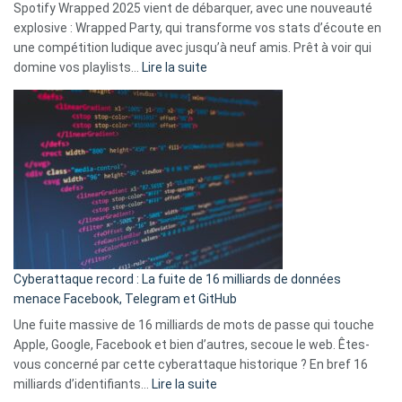
Spotify Wrapped 2025 vient de débarquer, avec une nouveauté
Solly
explosive : Wrapped Party, qui transforme vos stats d’écoute en
change
une compétition ludique avec jusqu’à neuf amis. Prêt à voir qui
la
:
domine vos playlists…
Lire la suite
vie
Spotify
des
Wrapped
sans-
2025
abri
est
en
là
3
:
secondes
Le
Wrapped
Party
pour
Cyberattaque record : La fuite de 16 milliards de données
comparer
menace Facebook, Telegram et GitHub
vos
goûts
Une fuite massive de 16 milliards de mots de passe qui touche
musicaux
Apple, Google, Facebook et bien d’autres, secoue le web. Êtes-
avec
vous concerné par cette cyberattaque historique ? En bref 16
9
:
milliards d’identifiants…
Lire la suite
amis