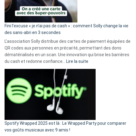
Fini l’excuse « je n’ai pas de cash » : comment Solly change la vie
des sans-abri en 3 secondes
L’association Solly distribue des cartes de paiement équipées de
QR codes aux personnes en précarité, permettant des dons
dématérialisés en un scan. Une innovation qui brise les barrières
:
du cash et redonne confiance…
Lire la suite
Fini
l’excuse
«
je
n’ai
pas
de
cash
»
Spotify Wrapped 2025 est là : Le Wrapped Party pour comparer
:
vos goûts musicaux avec 9 amis !
comment