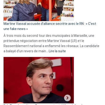
de
prison
confirmés
en
Martine Vassal accusée d’alliance secrète avec le RN : « C’est
Algérie
une fake news »
À trois mois du second tour des municipales à Marseille, une
prétendue négociation entre Martine Vassal (LR) et le
Rassemblement national a enflammé les réseaux. La candidate
:
a balayé d’un revers de main…
Lire la suite
Martine
Vassal
accusée
d’alliance
secrète
avec
le
RN
:
«