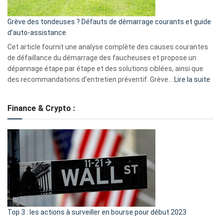
avantages
essentiels
Grève des tondeuses ? Défauts de démarrage courants et guide
de
d’auto-assistance
la
S330
Cet article fournit une analyse complète des causes courantes
eufy
de défaillance du démarrage des faucheuses et propose un
dépannage étape par étape et des solutions ciblées, ainsi que
:
des recommandations d’entretien préventif. Grève…
Lire la suite
Grè
de
Finance & Crypto :
to
?
Déf
de
dé
cou
et
gui
d’a
ass
Top 3 : les actions à surveiller en bourse pour début 2023