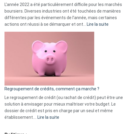
L’année 2022 a été particulièrement difficile pour les marchés
boursiers. Diverses industries ont été touchées de manières
différentes par les événements de l’année, mais certaines
:
actions ont réussi à se démarquer et ont…
Lire la suite
Top
3
:
les
actions
à
surveiller
en
bourse
Regroupement de crédits, comment ça marche ?
pour
début
Le regroupement de crédit (ou rachat de crédit) peut être une
2023
solution à envisager pour mieux maîtriser votre budget. Le
dossier de crédit est pris en charge par un seul et même
:
établissement.…
Lire la suite
Regroupement
de