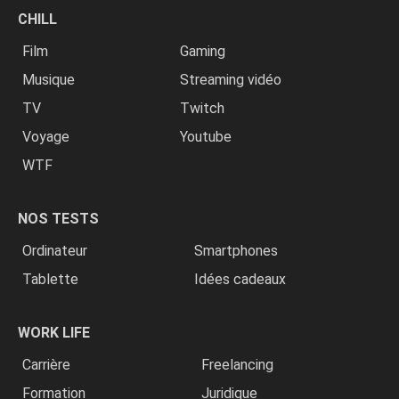
CHILL
Film
Gaming
Musique
Streaming vidéo
TV
Twitch
Voyage
Youtube
WTF
NOS TESTS
Ordinateur
Smartphones
Tablette
Idées cadeaux
WORK LIFE
Carrière
Freelancing
Formation
Juridique