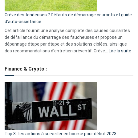
avantages
essentiels
Grève des tondeuses ? Défauts de démarrage courants et guide
de
d’auto-assistance
la
S330
Cet article fournit une analyse complète des causes courantes
eufy
de défaillance du démarrage des faucheuses et propose un
dépannage étape par étape et des solutions ciblées, ainsi que
:
des recommandations d’entretien préventif. Grève…
Lire la suite
Grè
de
Finance & Crypto :
to
?
Déf
de
dé
cou
et
gui
d’a
ass
Top 3 : les actions à surveiller en bourse pour début 2023