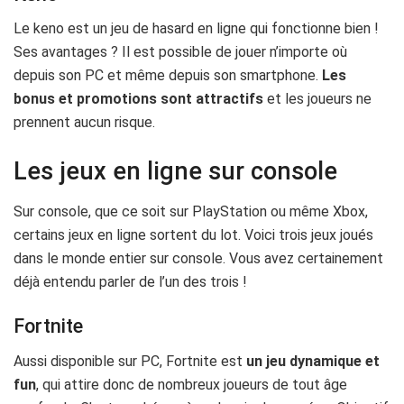
Le keno est un jeu de hasard en ligne qui fonctionne bien !
Ses avantages ? Il est possible de jouer n’importe où
depuis son PC et même depuis son smartphone.
Les
bonus et promotions sont attractifs
et les joueurs ne
prennent aucun risque.
Les jeux en ligne sur console
Sur console, que ce soit sur PlayStation ou même Xbox,
certains jeux en ligne sortent du lot. Voici trois jeux joués
dans le monde entier sur console. Vous avez certainement
déjà entendu parler de l’un des trois !
Fortnite
Aussi disponible sur PC, Fortnite est
un jeu dynamique et
fun
, qui attire donc de nombreux joueurs de tout âge