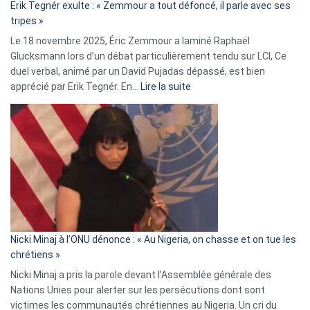
Erik Tegnér exulte : « Zemmour a tout défoncé, il parle avec ses
C’est
tripes »
une
Le 18 novembre 2025, Éric Zemmour a laminé Raphaël
fake
Glucksmann lors d’un débat particulièrement tendu sur LCI, Ce
news
duel verbal, animé par un David Pujadas dépassé, est bien
»
:
apprécié par Erik Tegnér. En…
Lire la suite
Erik
Tegnér
exulte
:
« Zemmour
a
tout
défoncé,
il
parle
Nicki Minaj à l’ONU dénonce : « Au Nigeria, on chasse et on tue les
avec
chrétiens »
ses
Nicki Minaj a pris la parole devant l’Assemblée générale des
tripes »
Nations Unies pour alerter sur les persécutions dont sont
victimes les communautés chrétiennes au Nigeria. Un cri du