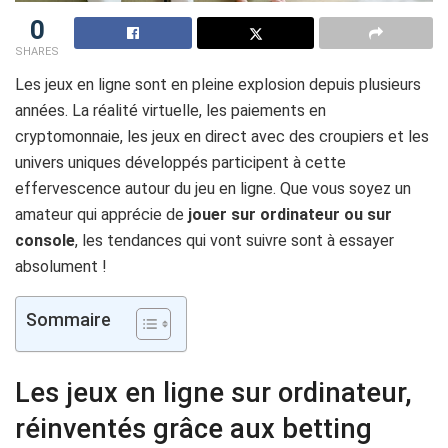
0
SHARES
Les jeux en ligne sont en pleine explosion depuis plusieurs
années. La réalité virtuelle, les paiements en
cryptomonnaie, les jeux en direct avec des croupiers et les
univers uniques développés participent à cette
effervescence autour du jeu en ligne. Que vous soyez un
amateur qui apprécie de
jouer sur ordinateur ou sur
console
, les tendances qui vont suivre sont à essayer
absolument !
Sommaire
Les jeux en ligne sur ordinateur,
réinventés grâce aux betting