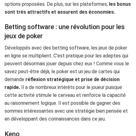
options proposées. De plus, sur les plateformes,
les bonus
sont très attractifs et assurent des économies.
Betting software : une révolution pour les
jeux de poker
Développés avec des betting software, les jeux de poker
en ligne se multiplient. C’est pratique pour les adeptes qui
peuvent désormais jouer depuis chez eux ! Comme vous le
savez peut-être déjà, le poker est un jeu de cartes qui
demande
réflexion stratégique et prise de décision
rapide.
Il a de nombreux intérêts pour le joueur puisque
cette activité stimule le cerveau et renforce la capacité
au raisonnement logique. Il est possible de gagner des
sommes intéressantes avec une stratégie bien pensée et
en développant des connaissances dans ce jeu.
Keno