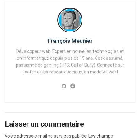
François Meunier
Développeur web. Expert en nouvelles technologies et
en informatique depuis plus de 15 ans. Geek assumé,
passionné de gaming (FPS, Call of Duty). Connecté sur
Twitch et les réseaux sociaux, en mode Viewer !
Laisser un commentaire
Votre adresse e-mail ne sera pas publiée.
Les champs