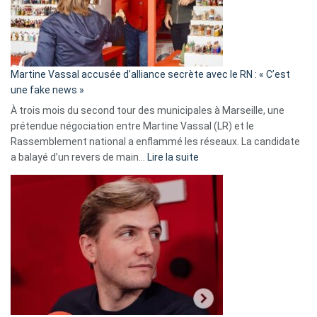
de
prison
confirmés
en
Martine Vassal accusée d’alliance secrète avec le RN : « C’est
Algérie
une fake news »
À trois mois du second tour des municipales à Marseille, une
prétendue négociation entre Martine Vassal (LR) et le
Rassemblement national a enflammé les réseaux. La candidate
:
a balayé d’un revers de main…
Lire la suite
Martine
Vassal
accusée
d’alliance
secrète
avec
le
RN
:
«