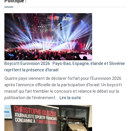
Politique :
crédits,
comment
ça
marche
?
Boycott Eurovision 2026 : Pays-Bas, Espagne, Irlande et Slovénie
rejettent la présence d’Israël
Quatre pays viennent de déclarer forfait pour l’Eurovision 2026
après l’annonce officielle de la participation d’Israël. Un boycott
massif qui fait trembler le concours et relance le débat sur la
:
politisation de l’événement.…
Lire la suite
Boycott
Eurovision
2026
:
Pays-