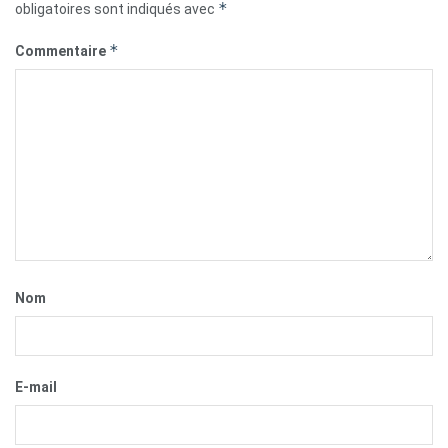
*
obligatoires sont indiqués avec
*
Commentaire
Nom
E-mail