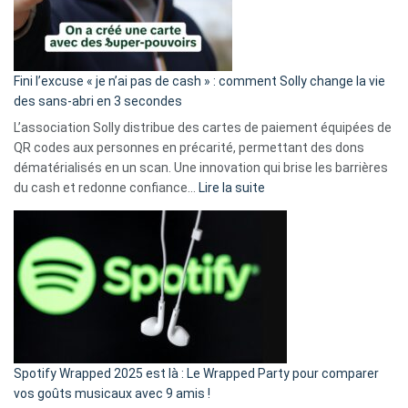
Fini l’excuse « je n’ai pas de cash » : comment Solly change la vie
des sans-abri en 3 secondes
L’association Solly distribue des cartes de paiement équipées de
QR codes aux personnes en précarité, permettant des dons
dématérialisés en un scan. Une innovation qui brise les barrières
:
du cash et redonne confiance…
Lire la suite
Fini
l’excuse
«
je
n’ai
pas
de
cash
»
Spotify Wrapped 2025 est là : Le Wrapped Party pour comparer
:
vos goûts musicaux avec 9 amis !
comment