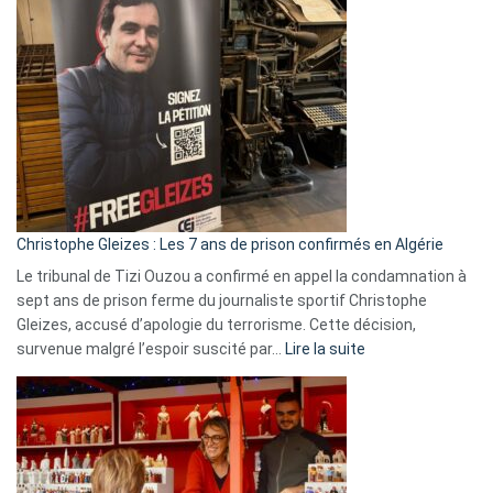
Bas,
Espagne,
Irlande
et
Slovénie
rejettent
la
présence
d’Israël
Christophe Gleizes : Les 7 ans de prison confirmés en Algérie
Le tribunal de Tizi Ouzou a confirmé en appel la condamnation à
sept ans de prison ferme du journaliste sportif Christophe
Gleizes, accusé d’apologie du terrorisme. Cette décision,
:
survenue malgré l’espoir suscité par…
Lire la suite
Christophe
Gleizes
:
Les
7
ans