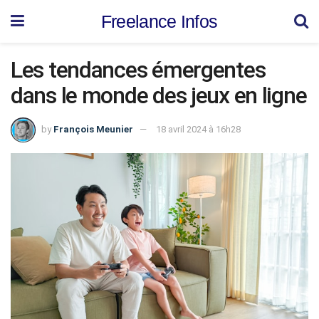
Freelance Infos
Les tendances émergentes
dans le monde des jeux en ligne
by
François Meunier
18 avril 2024 à 16h28