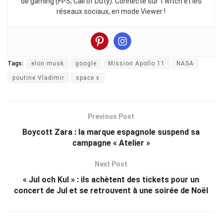
de gaming (FPS, Call of Duty). Connecté sur Twitch et les
réseaux sociaux, en mode Viewer !
Tags:
elon musk
google
Mission Apollo 11
NASA
poutine Vladimir
space x
Previous Post
Boycott Zara : la marque espagnole suspend sa
campagne « Atelier »
Next Post
« Jul och Kul » : ils achètent des tickets pour un
concert de Jul et se retrouvent à une soirée de Noël