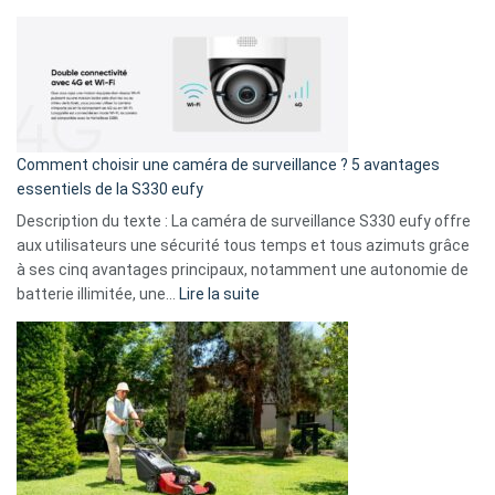
amis
Cyberattaque
!
record
:
La
fuite
de
16
Comment choisir une caméra de surveillance ? 5 avantages
milliards
essentiels de la S330 eufy
de
Description du texte : La caméra de surveillance S330 eufy offre
données
aux utilisateurs une sécurité tous temps et tous azimuts grâce
menace
à ses cinq avantages principaux, notamment une autonomie de
Facebook,
:
batterie illimitée, une…
Lire la suite
Telegram
Comment
et
choisir
GitHub
une
caméra
de
surveillance
?
5