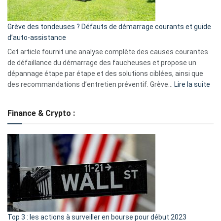
avantages
essentiels
Grève des tondeuses ? Défauts de démarrage courants et guide
de
d’auto-assistance
la
S330
Cet article fournit une analyse complète des causes courantes
eufy
de défaillance du démarrage des faucheuses et propose un
dépannage étape par étape et des solutions ciblées, ainsi que
:
des recommandations d’entretien préventif. Grève…
Lire la suite
Grè
de
Finance & Crypto :
to
?
Déf
de
dé
cou
et
gui
d’a
ass
Top 3 : les actions à surveiller en bourse pour début 2023