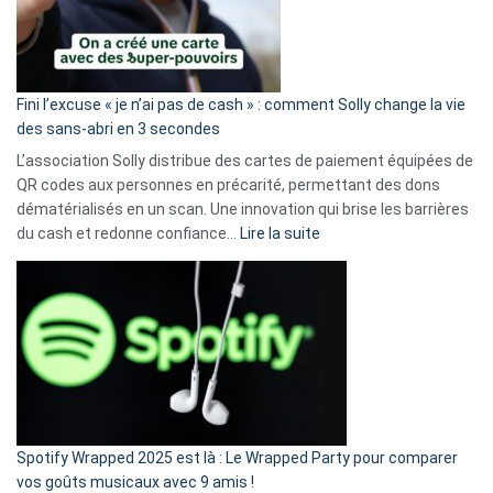
Fini l’excuse « je n’ai pas de cash » : comment Solly change la vie
des sans-abri en 3 secondes
L’association Solly distribue des cartes de paiement équipées de
QR codes aux personnes en précarité, permettant des dons
dématérialisés en un scan. Une innovation qui brise les barrières
:
du cash et redonne confiance…
Lire la suite
Fini
l’excuse
«
je
n’ai
pas
de
cash
»
Spotify Wrapped 2025 est là : Le Wrapped Party pour comparer
:
vos goûts musicaux avec 9 amis !