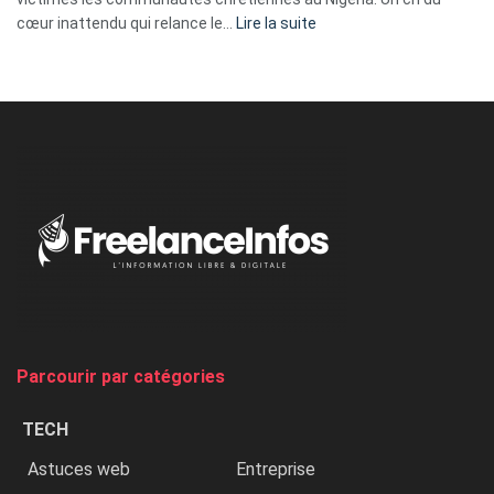
:
cœur inattendu qui relance le…
Lire la suite
Nicki
Minaj
à
l’ONU
dénonce
:
«
Au
Nigeria,
on
chasse
et
on
tue
Parcourir par catégories
les
chrétiens
TECH
»
Astuces web
Entreprise