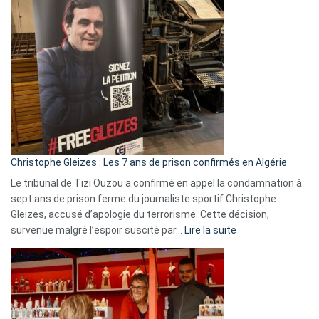
Pays-
Bas,
Espagne,
Irlande
et
Slovénie
rejettent
la
présence
d’Israël
Christophe Gleizes : Les 7 ans de prison confirmés en Algérie
Le tribunal de Tizi Ouzou a confirmé en appel la condamnation à
sept ans de prison ferme du journaliste sportif Christophe
Gleizes, accusé d’apologie du terrorisme. Cette décision,
:
survenue malgré l’espoir suscité par…
Lire la suite
Christophe
Gleizes
:
Les
7