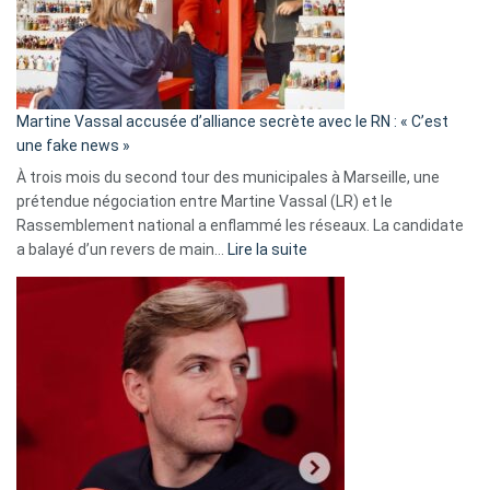
ans
de
prison
confirmés
en
Martine Vassal accusée d’alliance secrète avec le RN : « C’est
Algérie
une fake news »
À trois mois du second tour des municipales à Marseille, une
prétendue négociation entre Martine Vassal (LR) et le
Rassemblement national a enflammé les réseaux. La candidate
:
a balayé d’un revers de main…
Lire la suite
Martine
Vassal
accusée
d’alliance
secrète
avec
le
RN
:
«