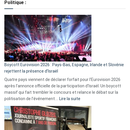
Politique :
crédits,
comment
ça
marche
?
Boycott Eurovision 2026 : Pays-Bas, Espagne, Irlande et Slovénie
rejettent la présence d’Israël
Quatre pays viennent de déclarer forfait pour l’Eurovision 2026
après l’annonce officielle de la participation d’Israël. Un boycott
massif qui fait trembler le concours et relance le débat sur la
:
politisation de l’événement.…
Lire la suite
Boycott
Eurovision
2026
: