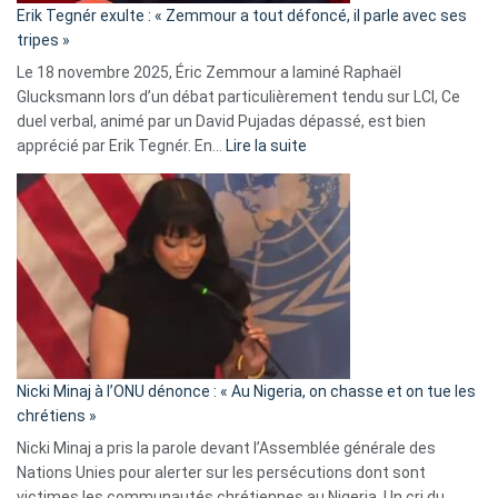
Erik Tegnér exulte : « Zemmour a tout défoncé, il parle avec ses
C’est
tripes »
une
Le 18 novembre 2025, Éric Zemmour a laminé Raphaël
fake
Glucksmann lors d’un débat particulièrement tendu sur LCI, Ce
news
duel verbal, animé par un David Pujadas dépassé, est bien
»
:
apprécié par Erik Tegnér. En…
Lire la suite
Erik
Tegnér
exulte
:
« Zemmour
a
tout
défoncé,
il
parle
Nicki Minaj à l’ONU dénonce : « Au Nigeria, on chasse et on tue les
avec
chrétiens »
ses
Nicki Minaj a pris la parole devant l’Assemblée générale des
tripes »
Nations Unies pour alerter sur les persécutions dont sont
victimes les communautés chrétiennes au Nigeria. Un cri du