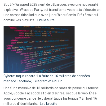
comment
Spotify Wrapped 2025 vient de débarquer, avec une nouveauté
Solly
explosive : Wrapped Party, qui transforme vos stats d’écoute en
change
une compétition ludique avec jusqu’à neuf amis. Prêt à voir qui
la
:
domine vos playlists…
Lire la suite
vie
Spotify
des
Wrapped
sans-
2025
abri
est
en
là
3
:
secondes
Le
Wrapped
Party
pour
Cyberattaque record : La fuite de 16 milliards de données
comparer
menace Facebook, Telegram et GitHub
vos
goûts
Une fuite massive de 16 milliards de mots de passe qui touche
musicaux
Apple, Google, Facebook et bien d’autres, secoue le web. Êtes-
avec
vous concerné par cette cyberattaque historique ? En bref 16
9
:
milliards d’identifiants…
Lire la suite