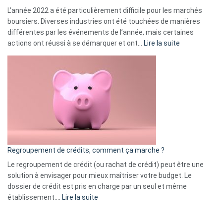
L’année 2022 a été particulièrement difficile pour les marchés
boursiers. Diverses industries ont été touchées de manières
différentes par les événements de l’année, mais certaines
:
actions ont réussi à se démarquer et ont…
Lire la suite
Top
3
:
les
actions
à
surveiller
en
bourse
Regroupement de crédits, comment ça marche ?
pour
début
Le regroupement de crédit (ou rachat de crédit) peut être une
2023
solution à envisager pour mieux maîtriser votre budget. Le
dossier de crédit est pris en charge par un seul et même
:
établissement.…
Lire la suite
Regroupement
de