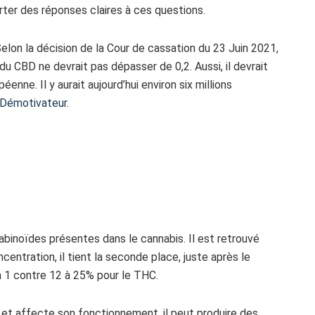
rter des réponses claires à ces questions.
elon la décision de la Cour de cassation du 23 Juin 2021,
u CBD ne devrait pas dépasser de 0,2. Aussi, il devrait
nne. Il y aurait aujourd’hui environ six millions
Démotivateur
.
binoïdes présentes dans le cannabis. Il est retrouvé
centration, il tient la seconde place, juste après le
à 1 contre 12 à 25% pour le THC.
et affecte son fonctionnement, il peut produire des