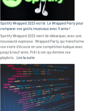
pas
de
cash
»
Spotify Wrapped 2025 est là : Le Wrapped Party pour
:
comparer vos goûts musicaux avec 9 amis !
comment
Spotify Wrapped 2025 vient de débarquer, avec une
Solly
nouveauté explosive : Wrapped Party, qui transforme
change
vos stats d’écoute en une compétition ludique avec
la
jusqu’à neuf amis. Prêt à voir qui domine vos
vie
:
playlists…
Lire la suite
des
Spotify
sans-
Wrapped
abri
2025
en
est
3
là
secondes
:
Le
Wrapped
Party