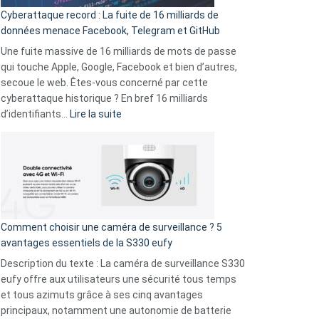
pour
Cyberattaque record : La fuite de 16 milliards de
comparer
données menace Facebook, Telegram et GitHub
vos
goûts
Une fuite massive de 16 milliards de mots de passe
musicaux
qui touche Apple, Google, Facebook et bien d’autres,
avec
secoue le web. Êtes-vous concerné par cette
9
cyberattaque historique ? En bref 16 milliards
amis
:
d’identifiants…
Lire la suite
!
Cyberattaque
record
:
La
fuite
de
16
Comment choisir une caméra de surveillance ? 5
milliards
avantages essentiels de la S330 eufy
de
Description du texte : La caméra de surveillance S330
données
eufy offre aux utilisateurs une sécurité tous temps
menace
et tous azimuts grâce à ses cinq avantages
Facebook,
principaux, notamment une autonomie de batterie
Telegram