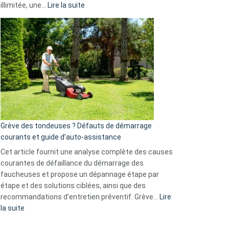
:
illimitée, une…
Lire la suite
et
Comment
GitHub
choisir
une
caméra
de
surveillance
?
5
avantages
essentiels
Grève des tondeuses ? Défauts de démarrage
de
courants et guide d’auto-assistance
la
S330
Cet article fournit une analyse complète des causes
eufy
courantes de défaillance du démarrage des
faucheuses et propose un dépannage étape par
étape et des solutions ciblées, ainsi que des
recommandations d’entretien préventif. Grève…
Lire
:
la suite
Grève