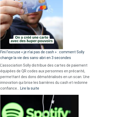
Fini l’excuse « je n’ai pas de cash » : comment Solly
change la vie des sans-abri en 3 secondes
L’association Solly distribue des cartes de paiement
équipées de QR codes aux personnes en précarité,
permettant des dons dématérialisés en un scan. Une
innovation qui brise les barrières du cash et redonne
:
confiance…
Lire la suite
Fini
l’excuse
«
je
n’ai