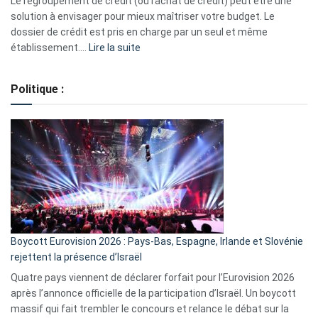
Le regroupement de crédit (ou rachat de crédit) peut être une
2023
solution à envisager pour mieux maîtriser votre budget. Le
dossier de crédit est pris en charge par un seul et même
:
établissement.…
Lire la suite
Regroupement
de
Politique :
crédits,
comment
ça
marche
?
Boycott Eurovision 2026 : Pays-Bas, Espagne, Irlande et Slovénie
rejettent la présence d’Israël
Quatre pays viennent de déclarer forfait pour l’Eurovision 2026
après l’annonce officielle de la participation d’Israël. Un boycott
massif qui fait trembler le concours et relance le débat sur la