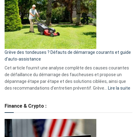
caméra
de
surveillance
?
5
avantages
essentiels
Grève des tondeuses ? Défauts de démarrage courants et guide
de
d’auto-assistance
la
S330
Cet article fournit une analyse complète des causes courantes
eufy
de défaillance du démarrage des faucheuses et propose un
dépannage étape par étape et des solutions ciblées, ainsi que
:
des recommandations d’entretien préventif. Grève…
Lire la suite
Grè
de
Finance & Crypto :
to
?
Déf
de
dé