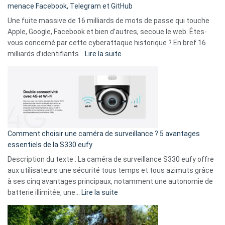
menace Facebook, Telegram et GitHub
vos
goûts
Une fuite massive de 16 milliards de mots de passe qui touche
musicaux
Apple, Google, Facebook et bien d’autres, secoue le web. Êtes-
avec
vous concerné par cette cyberattaque historique ? En bref 16
9
:
milliards d’identifiants…
Lire la suite
amis
Cyberattaque
!
record
:
La
fuite
de
16
Comment choisir une caméra de surveillance ? 5 avantages
milliards
essentiels de la S330 eufy
de
Description du texte : La caméra de surveillance S330 eufy offre
données
aux utilisateurs une sécurité tous temps et tous azimuts grâce
menace
à ses cinq avantages principaux, notamment une autonomie de
Facebook,
:
batterie illimitée, une…
Lire la suite
Telegram
Comment
et
choisir
GitHub
une