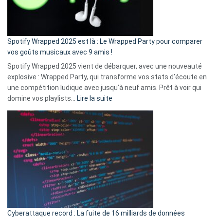
pas
de
cash
»
Spotify Wrapped 2025 est là : Le Wrapped Party pour comparer
:
vos goûts musicaux avec 9 amis !
comment
Spotify Wrapped 2025 vient de débarquer, avec une nouveauté
Solly
explosive : Wrapped Party, qui transforme vos stats d’écoute en
change
une compétition ludique avec jusqu’à neuf amis. Prêt à voir qui
la
:
domine vos playlists…
Lire la suite
vie
Spotify
des
Wrapped
sans-
2025
abri
est
en
là
3
:
secondes
Le
Wrapped
Party
pour
Cyberattaque record : La fuite de 16 milliards de données
comparer