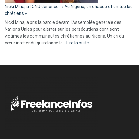
parle
Nicki Minaj à l’ONU dénonce : « Au Nigeria, on chasse et on tue les
avec
chrétiens »
ses
Nicki Minaj a pris la parole devant l’Assemblée générale des
tripes »
Nations Unies pour alerter sur les persécutions dont sont
victimes les communautés chrétiennes au Nigeria. Un cri du
:
cœur inattendu qui relance le…
Lire la suite
Nicki
Minaj
à
l’ONU
dénonce
:
«
Au
Nigeria,
on
chasse
et
on
tue