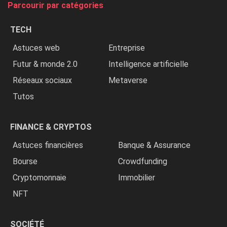
Parcourir par catégories
les
chrétiens
TECH
»
Astuces web
Entreprise
Futur & monde 2.0
Intelligence artificielle
Réseaux sociaux
Metaverse
Tutos
FINANCE & CRYPTOS
Astuces financières
Banque & Assurance
Bourse
Crowdfunding
Cryptomonnaie
Immobilier
NFT
SOCIÉTÉ