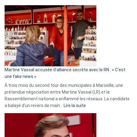
Christophe
Gleizes
:
Les
7
ans
de
prison
confirmés
en
Martine Vassal accusée d’alliance secrète avec le RN : « C’est
Algérie
une fake news »
À trois mois du second tour des municipales à Marseille, une
prétendue négociation entre Martine Vassal (LR) et le
Rassemblement national a enflammé les réseaux. La candidate
:
a balayé d’un revers de main…
Lire la suite
Martine
Vassal
accusée
d’alliance