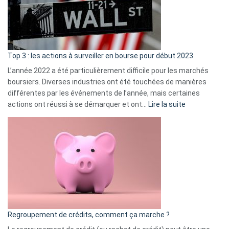
cou
et
gui
d’a
ass
Top 3 : les actions à surveiller en bourse pour début 2023
L’année 2022 a été particulièrement difficile pour les marchés
boursiers. Diverses industries ont été touchées de manières
différentes par les événements de l’année, mais certaines
:
actions ont réussi à se démarquer et ont…
Lire la suite
Top
3
:
les
actions
à
surveiller
en
bourse
Regroupement de crédits, comment ça marche ?
pour
début