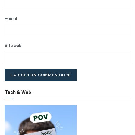
E-mail
Site web
Tech & Web :