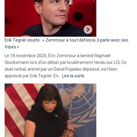
secrète
avec
le
RN
:
«
Erik Tegnér exulte : « Zemmour a tout défoncé, il parle avec ses
C’est
tripes »
une
Le 18 novembre 2025, Éric Zemmour a laminé Raphaël
fake
Glucksmann lors d’un débat particulièrement tendu sur LCI, Ce
news
duel verbal, animé par un David Pujadas dépassé, est bien
»
:
apprécié par Erik Tegnér. En…
Lire la suite
Erik
Tegnér
exulte
:
« Zemmour
a
tout
défoncé,
il