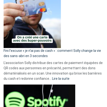
Fini l’excuse « je n’ai pas de cash » : comment Solly change la vie
des sans-abri en 3 secondes
L’association Solly distribue des cartes de paiement équipées de
QR codes aux personnes en précarité, permettant des dons
dématérialisés en un scan. Une innovation qui brise les barrières
:
du cash et redonne confiance…
Lire la suite
Fini
l’excuse
«
je
n’ai