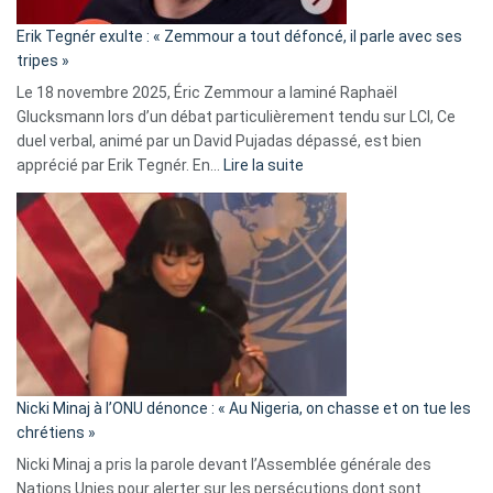
«
Erik Tegnér exulte : « Zemmour a tout défoncé, il parle avec ses
C’est
tripes »
une
Le 18 novembre 2025, Éric Zemmour a laminé Raphaël
fake
Glucksmann lors d’un débat particulièrement tendu sur LCI, Ce
news
duel verbal, animé par un David Pujadas dépassé, est bien
»
:
apprécié par Erik Tegnér. En…
Lire la suite
Erik
Tegnér
exulte
:
« Zemmour
a
tout
défoncé,
il
parle
Nicki Minaj à l’ONU dénonce : « Au Nigeria, on chasse et on tue les
avec
chrétiens »
ses
Nicki Minaj a pris la parole devant l’Assemblée générale des
tripes »
Nations Unies pour alerter sur les persécutions dont sont