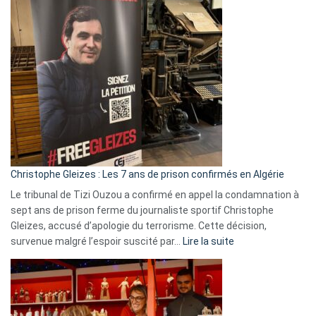
Pays-
Bas,
Espagne,
Irlande
et
Slovénie
rejettent
la
présence
d’Israël
Christophe Gleizes : Les 7 ans de prison confirmés en Algérie
Le tribunal de Tizi Ouzou a confirmé en appel la condamnation à
sept ans de prison ferme du journaliste sportif Christophe
Gleizes, accusé d’apologie du terrorisme. Cette décision,
:
survenue malgré l’espoir suscité par…
Lire la suite
Christophe
Gleizes
:
Les