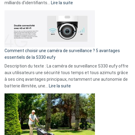
9
:
milliards d’identifiants…
Lire la suite
amis
Cyberattaque
!
record
:
La
fuite
de
16
Comment choisir une caméra de surveillance ? 5 avantages
milliards
essentiels de la S330 eufy
de
Description du texte : La caméra de surveillance S330 eufy offre
données
aux utilisateurs une sécurité tous temps et tous azimuts grâce
menace
à ses cinq avantages principaux, notamment une autonomie de
Facebook,
:
batterie illimitée, une…
Lire la suite
Telegram
Comment
et
choisir
GitHub
une
caméra
de
surveillance
?