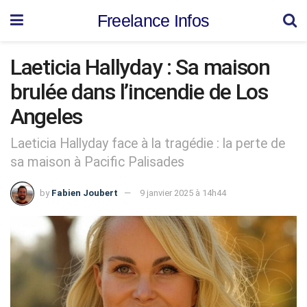
Freelance Infos
Laeticia Hallyday : Sa maison
brulée dans l’incendie de Los
Angeles
Laeticia Hallyday face à la tragédie : la perte de
sa maison à Pacific Palisades
by
Fabien Joubert
9 janvier 2025 à 14h44