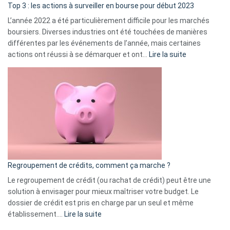
ass
Top 3 : les actions à surveiller en bourse pour début 2023
L’année 2022 a été particulièrement difficile pour les marchés
boursiers. Diverses industries ont été touchées de manières
différentes par les événements de l’année, mais certaines
:
actions ont réussi à se démarquer et ont…
Lire la suite
Top
3
:
les
actions
à
surveiller
en
bourse
Regroupement de crédits, comment ça marche ?
pour
début
Le regroupement de crédit (ou rachat de crédit) peut être une
2023
solution à envisager pour mieux maîtriser votre budget. Le
dossier de crédit est pris en charge par un seul et même
:
établissement.…
Lire la suite
Regroupement