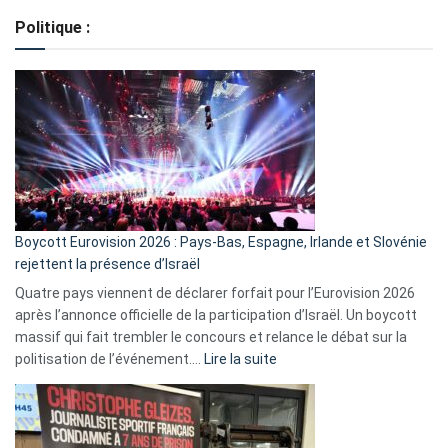
de
Politique :
crédits,
comment
ça
marche
?
Boycott Eurovision 2026 : Pays-Bas, Espagne, Irlande et Slovénie
rejettent la présence d’Israël
Quatre pays viennent de déclarer forfait pour l’Eurovision 2026
après l’annonce officielle de la participation d’Israël. Un boycott
massif qui fait trembler le concours et relance le débat sur la
:
politisation de l’événement.…
Lire la suite
Boycott
Eurovision
2026
: