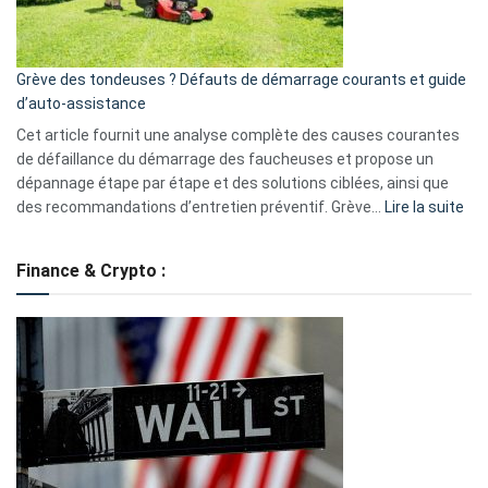
5
avantages
essentiels
Grève des tondeuses ? Défauts de démarrage courants et guide
de
d’auto-assistance
la
S330
Cet article fournit une analyse complète des causes courantes
eufy
de défaillance du démarrage des faucheuses et propose un
dépannage étape par étape et des solutions ciblées, ainsi que
:
des recommandations d’entretien préventif. Grève…
Lire la suite
Grè
de
Finance & Crypto :
to
?
Déf
de
dé
cou
et
gui
d’a