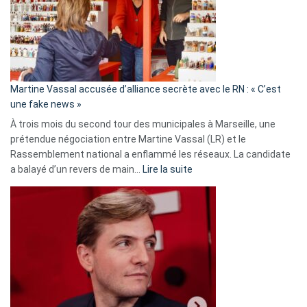
7
ans
de
prison
confirmés
en
Martine Vassal accusée d’alliance secrète avec le RN : « C’est
Algérie
une fake news »
À trois mois du second tour des municipales à Marseille, une
prétendue négociation entre Martine Vassal (LR) et le
Rassemblement national a enflammé les réseaux. La candidate
:
a balayé d’un revers de main…
Lire la suite
Martine
Vassal
accusée
d’alliance
secrète
avec
le
RN
: