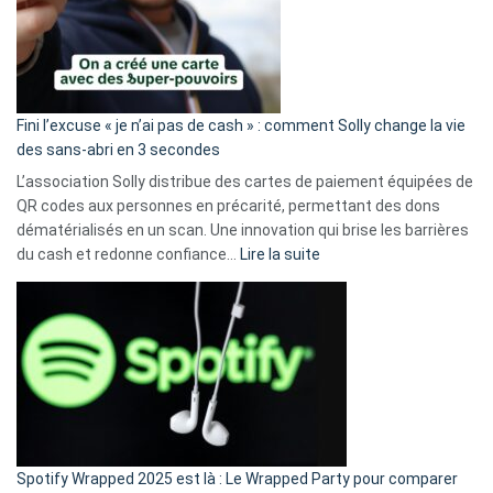
Fini l’excuse « je n’ai pas de cash » : comment Solly change la vie
des sans-abri en 3 secondes
L’association Solly distribue des cartes de paiement équipées de
QR codes aux personnes en précarité, permettant des dons
dématérialisés en un scan. Une innovation qui brise les barrières
:
du cash et redonne confiance…
Lire la suite
Fini
l’excuse
«
je
n’ai
pas
de
cash
»
Spotify Wrapped 2025 est là : Le Wrapped Party pour comparer