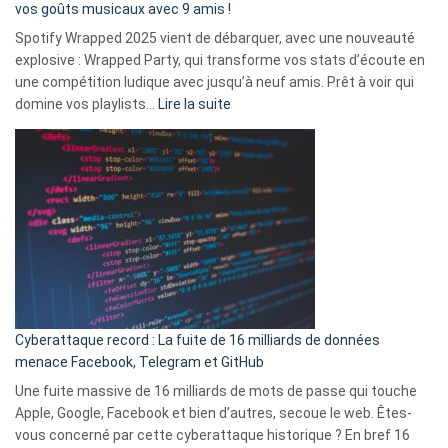
:
vos goûts musicaux avec 9 amis !
comment
Spotify Wrapped 2025 vient de débarquer, avec une nouveauté
Solly
explosive : Wrapped Party, qui transforme vos stats d’écoute en
change
une compétition ludique avec jusqu’à neuf amis. Prêt à voir qui
la
:
domine vos playlists…
Lire la suite
vie
Spotify
des
Wrapped
sans-
2025
abri
est
en
là
3
:
secondes
Le
Wrapped
Party
pour
Cyberattaque record : La fuite de 16 milliards de données
comparer
menace Facebook, Telegram et GitHub
vos
goûts
Une fuite massive de 16 milliards de mots de passe qui touche
musicaux
Apple, Google, Facebook et bien d’autres, secoue le web. Êtes-
avec
vous concerné par cette cyberattaque historique ? En bref 16