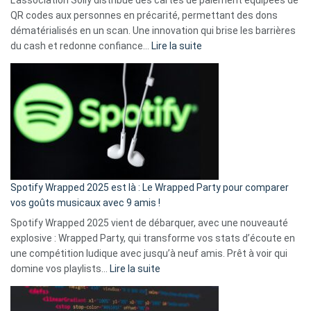
QR codes aux personnes en précarité, permettant des dons
dématérialisés en un scan. Une innovation qui brise les barrières
:
du cash et redonne confiance…
Lire la suite
Fini
l’excuse
«
je
n’ai
pas
de
cash
»
Spotify Wrapped 2025 est là : Le Wrapped Party pour comparer
:
vos goûts musicaux avec 9 amis !
comment
Spotify Wrapped 2025 vient de débarquer, avec une nouveauté
Solly
explosive : Wrapped Party, qui transforme vos stats d’écoute en
change
une compétition ludique avec jusqu’à neuf amis. Prêt à voir qui
la
:
domine vos playlists…
Lire la suite
vie
Spotify
des
Wrapped
sans-