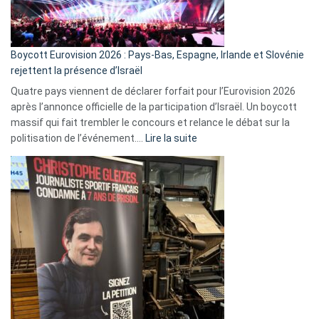
Boycott Eurovision 2026 : Pays-Bas, Espagne, Irlande et Slovénie
rejettent la présence d’Israël
Quatre pays viennent de déclarer forfait pour l’Eurovision 2026
après l’annonce officielle de la participation d’Israël. Un boycott
massif qui fait trembler le concours et relance le débat sur la
:
politisation de l’événement.…
Lire la suite
Boycott
Eurovision
2026
:
Pays-
Bas,
Espagne,
Irlande
et
Slovénie
rejettent