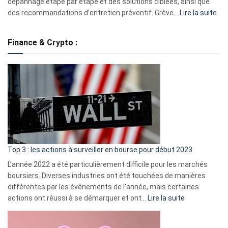
dépannage étape par étape et des solutions ciblées, ainsi que
:
des recommandations d’entretien préventif. Grève…
Lire la suite
Grè
de
Finance & Crypto :
to
?
Déf
de
dé
cou
et
gui
d’a
ass
Top 3 : les actions à surveiller en bourse pour début 2023
L’année 2022 a été particulièrement difficile pour les marchés
boursiers. Diverses industries ont été touchées de manières
différentes par les événements de l’année, mais certaines
:
actions ont réussi à se démarquer et ont…
Lire la suite
Top
3