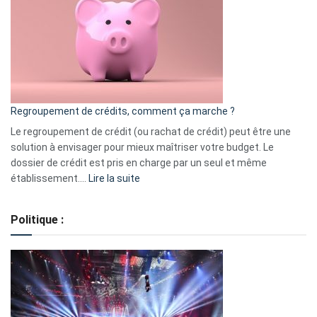
:
les
actions
à
surveiller
en
bourse
Regroupement de crédits, comment ça marche ?
pour
début
Le regroupement de crédit (ou rachat de crédit) peut être une
2023
solution à envisager pour mieux maîtriser votre budget. Le
dossier de crédit est pris en charge par un seul et même
:
établissement.…
Lire la suite
Regroupement
de
Politique :
crédits,
comment
ça
marche
?