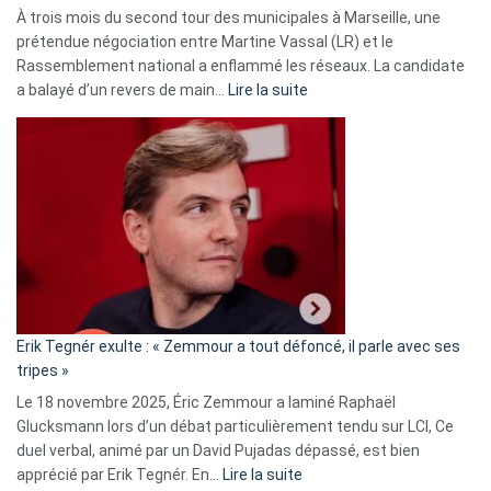
À trois mois du second tour des municipales à Marseille, une
prétendue négociation entre Martine Vassal (LR) et le
Rassemblement national a enflammé les réseaux. La candidate
:
a balayé d’un revers de main…
Lire la suite
Martine
Vassal
accusée
d’alliance
secrète
avec
le
RN
:
«
Erik Tegnér exulte : « Zemmour a tout défoncé, il parle avec ses
C’est
tripes »
une
Le 18 novembre 2025, Éric Zemmour a laminé Raphaël
fake
Glucksmann lors d’un débat particulièrement tendu sur LCI, Ce
news
duel verbal, animé par un David Pujadas dépassé, est bien
»
:
apprécié par Erik Tegnér. En…
Lire la suite