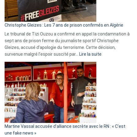
la
présence
d’Israël
Christophe Gleizes : Les 7 ans de prison confirmés en Algérie
Le tribunal de Tizi Ouzou a confirmé en appel la condamnation à
sept ans de prison ferme du journaliste sportif Christophe
Gleizes, accusé d’apologie du terrorisme. Cette décision,
:
survenue malgré l’espoir suscité par…
Lire la suite
Christophe
Gleizes
:
Les
7
ans
de
prison
confirmés
en
Martine Vassal accusée d’alliance secrète avec le RN : « C’est
Algérie
une fake news »