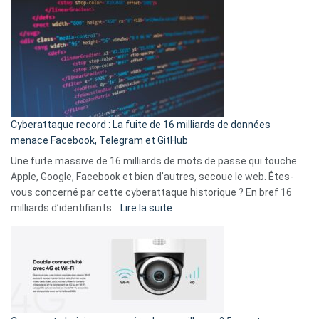
2025
abri
est
en
là
3
:
secondes
Le
Wrapped
Party
pour
Cyberattaque record : La fuite de 16 milliards de données
comparer
menace Facebook, Telegram et GitHub
vos
goûts
Une fuite massive de 16 milliards de mots de passe qui touche
musicaux
Apple, Google, Facebook et bien d’autres, secoue le web. Êtes-
avec
vous concerné par cette cyberattaque historique ? En bref 16
9
:
milliards d’identifiants…
Lire la suite
amis
Cyberattaque
!
record
:
La
fuite
de
16