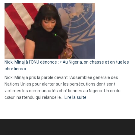
Erik
Tegnér
exulte
:
« Zemmour
a
tout
défoncé,
il
parle
Nicki Minaj à l’ONU dénonce : « Au Nigeria, on chasse et on tue les
avec
chrétiens »
ses
Nicki Minaj a pris la parole devant l’Assemblée générale des
tripes »
Nations Unies pour alerter sur les persécutions dont sont
victimes les communautés chrétiennes au Nigeria. Un cri du
:
cœur inattendu qui relance le…
Lire la suite
Nicki
Minaj
à
l’ONU
dénonce