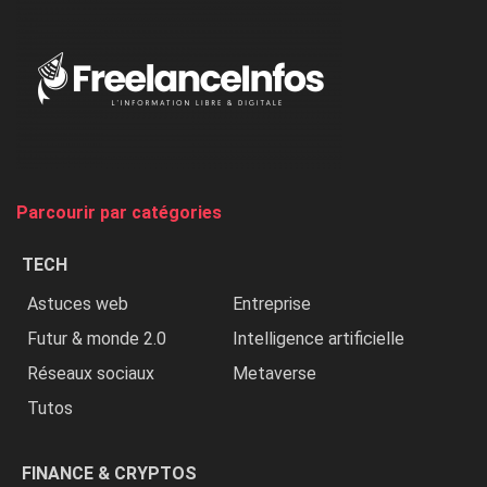
:
«
Au
Nigeria,
on
chasse
et
on
tue
Parcourir par catégories
les
chrétiens
TECH
»
Astuces web
Entreprise
Futur & monde 2.0
Intelligence artificielle
Réseaux sociaux
Metaverse
Tutos
FINANCE & CRYPTOS