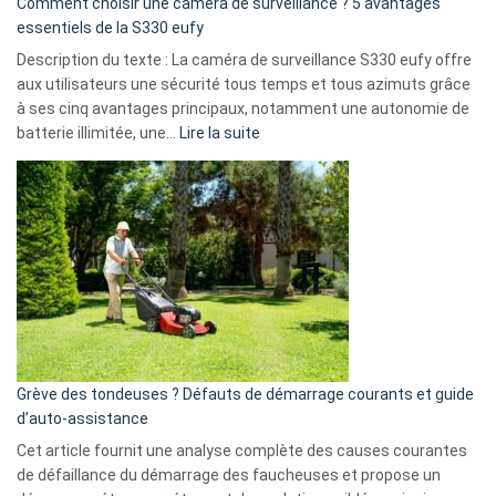
Comment choisir une caméra de surveillance ? 5 avantages
milliards
essentiels de la S330 eufy
de
Description du texte : La caméra de surveillance S330 eufy offre
données
aux utilisateurs une sécurité tous temps et tous azimuts grâce
menace
à ses cinq avantages principaux, notamment une autonomie de
Facebook,
:
batterie illimitée, une…
Lire la suite
Telegram
Comment
et
choisir
GitHub
une
caméra
de
surveillance
?
5
avantages
essentiels
Grève des tondeuses ? Défauts de démarrage courants et guide
de
d’auto-assistance
la
S330
Cet article fournit une analyse complète des causes courantes
eufy
de défaillance du démarrage des faucheuses et propose un