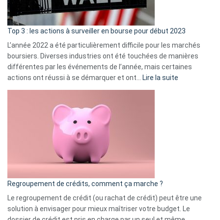
gui
d’a
ass
Top 3 : les actions à surveiller en bourse pour début 2023
L’année 2022 a été particulièrement difficile pour les marchés
boursiers. Diverses industries ont été touchées de manières
différentes par les événements de l’année, mais certaines
:
actions ont réussi à se démarquer et ont…
Lire la suite
Top
3
:
les
actions
à
surveiller
en
bourse
Regroupement de crédits, comment ça marche ?
pour
début
Le regroupement de crédit (ou rachat de crédit) peut être une
2023
solution à envisager pour mieux maîtriser votre budget. Le
dossier de crédit est pris en charge par un seul et même