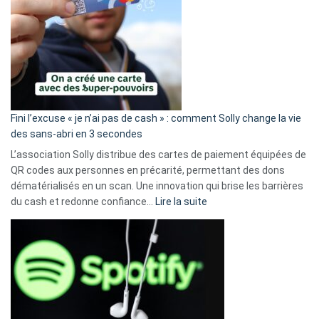
Fini l’excuse « je n’ai pas de cash » : comment Solly change la vie
des sans-abri en 3 secondes
L’association Solly distribue des cartes de paiement équipées de
QR codes aux personnes en précarité, permettant des dons
dématérialisés en un scan. Une innovation qui brise les barrières
:
du cash et redonne confiance…
Lire la suite
Fini
l’excuse
«
je
n’ai
pas
de