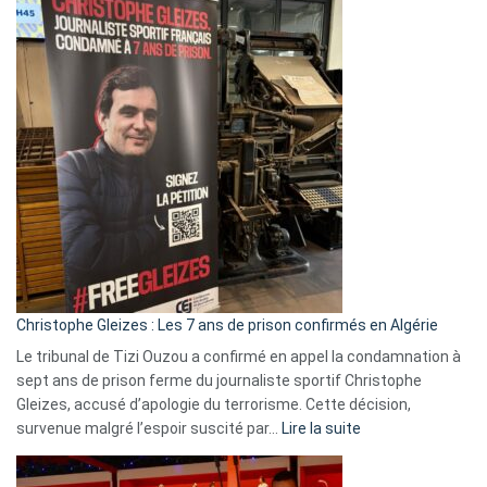
Eurovision
2026
:
Pays-
Bas,
Espagne,
Irlande
et
Slovénie
rejettent
la
présence
d’Israël
Christophe Gleizes : Les 7 ans de prison confirmés en Algérie
Le tribunal de Tizi Ouzou a confirmé en appel la condamnation à
sept ans de prison ferme du journaliste sportif Christophe
Gleizes, accusé d’apologie du terrorisme. Cette décision,
:
survenue malgré l’espoir suscité par…
Lire la suite
Christophe
Gleizes