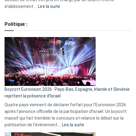
:
établissement.…
Lire la suite
Regroupement
de
Politique :
crédits,
comment
ça
marche
?
Boycott Eurovision 2026 : Pays-Bas, Espagne, Irlande et Slovénie
rejettent la présence d’Israël
Quatre pays viennent de déclarer forfait pour l’Eurovision 2026
après l’annonce officielle de la participation d’Israël. Un boycott
massif qui fait trembler le concours et relance le débat sur la
:
politisation de l’événement.…
Lire la suite
Boycott