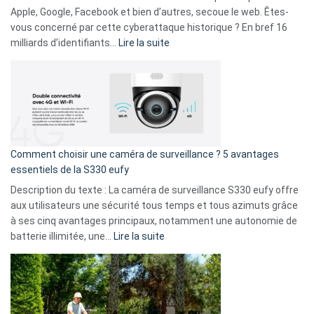
musicaux
Apple, Google, Facebook et bien d’autres, secoue le web. Êtes-
avec
vous concerné par cette cyberattaque historique ? En bref 16
9
:
milliards d’identifiants…
Lire la suite
amis
Cyberattaque
!
record
:
La
fuite
de
16
Comment choisir une caméra de surveillance ? 5 avantages
milliards
essentiels de la S330 eufy
de
Description du texte : La caméra de surveillance S330 eufy offre
données
aux utilisateurs une sécurité tous temps et tous azimuts grâce
menace
à ses cinq avantages principaux, notamment une autonomie de
Facebook,
:
batterie illimitée, une…
Lire la suite
Telegram
Comment
et
choisir
GitHub
une
caméra
de