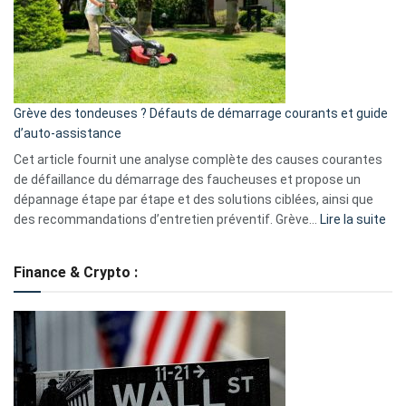
surveillance
?
5
avantages
essentiels
Grève des tondeuses ? Défauts de démarrage courants et guide
de
d’auto-assistance
la
S330
Cet article fournit une analyse complète des causes courantes
eufy
de défaillance du démarrage des faucheuses et propose un
dépannage étape par étape et des solutions ciblées, ainsi que
:
des recommandations d’entretien préventif. Grève…
Lire la suite
Grè
de
Finance & Crypto :
to
?
Déf
de
dé
cou
et