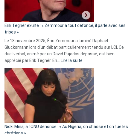
le
RN
:
«
Erik Tegnér exulte : « Zemmour a tout défoncé, il parle avec ses
C’est
tripes »
une
Le 18 novembre 2025, Éric Zemmour a laminé Raphaël
fake
Glucksmann lors d’un débat particulièrement tendu sur LCI, Ce
news
duel verbal, animé par un David Pujadas dépassé, est bien
»
:
apprécié par Erik Tegnér. En…
Lire la suite
Erik
Tegnér
exulte
:
« Zemmour
a
tout
défoncé,
il
parle
Nicki Minaj à l’ONU dénonce : « Au Nigeria, on chasse et on tue les
avec
chrétiens »