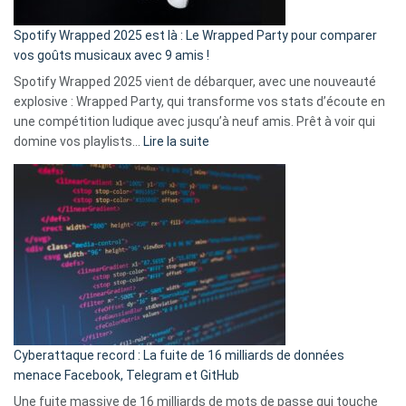
cash
»
Spotify Wrapped 2025 est là : Le Wrapped Party pour comparer
:
vos goûts musicaux avec 9 amis !
comment
Spotify Wrapped 2025 vient de débarquer, avec une nouveauté
Solly
explosive : Wrapped Party, qui transforme vos stats d’écoute en
change
une compétition ludique avec jusqu’à neuf amis. Prêt à voir qui
la
:
domine vos playlists…
Lire la suite
vie
Spotify
des
Wrapped
sans-
2025
abri
est
en
là
3
:
secondes
Le
Wrapped
Party
pour
Cyberattaque record : La fuite de 16 milliards de données
comparer
menace Facebook, Telegram et GitHub
vos
goûts
Une fuite massive de 16 milliards de mots de passe qui touche