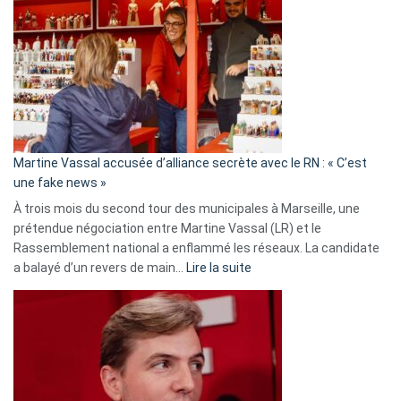
:
Les
7
ans
de
prison
confirmés
en
Martine Vassal accusée d’alliance secrète avec le RN : « C’est
Algérie
une fake news »
À trois mois du second tour des municipales à Marseille, une
prétendue négociation entre Martine Vassal (LR) et le
Rassemblement national a enflammé les réseaux. La candidate
:
a balayé d’un revers de main…
Lire la suite
Martine
Vassal
accusée
d’alliance
secrète
avec