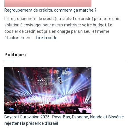
bourse
Regroupement de crédits, comment ça marche ?
pour
début
Le regroupement de crédit (ou rachat de crédit) peut être une
2023
solution à envisager pour mieux maîtriser votre budget. Le
dossier de crédit est pris en charge par un seul et même
:
établissement.…
Lire la suite
Regroupement
de
Politique :
crédits,
comment
ça
marche
?
Boycott Eurovision 2026 : Pays-Bas, Espagne, Irlande et Slovénie
rejettent la présence d’Israël