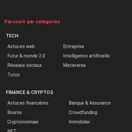
et
on
tue
Parcourir par catégories
les
chrétiens
TECH
»
Astuces web
Entreprise
Futur & monde 2.0
Intelligence artificielle
Réseaux sociaux
Metaverse
Tutos
FINANCE & CRYPTOS
Astuces financières
Banque & Assurance
Bourse
Crowdfunding
Cryptomonnaie
Immobilier
NFT