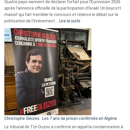
Quatre pays viennent de déclarer forfait pour l’Eurovision 2026
après l’annonce officielle de la participation d’Israël. Un boycott
massif qui fait trembler le concours et relance le débat sur la
:
politisation de l’événement.…
Lire la suite
Boycott
Eurovision
2026
:
Pays-
Bas,
Espagne,
Irlande
et
Slovénie
rejettent
la
présence
d’Israël
Christophe Gleizes : Les 7 ans de prison confirmés en Algérie
Le tribunal de Tizi Ouzou a confirmé en appel la condamnation à