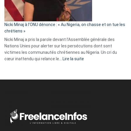
tout
défoncé,
il
parle
Nicki Minaj à l’ONU dénonce : « Au Nigeria, on chasse et on tue les
avec
chrétiens »
ses
Nicki Minaj a pris la parole devant l’Assemblée générale des
tripes »
Nations Unies pour alerter sur les persécutions dont sont
victimes les communautés chrétiennes au Nigeria. Un cri du
:
cœur inattendu qui relance le…
Lire la suite
Nicki
Minaj
à
l’ONU
dénonce
:
«
Au
Nigeria,
on
chasse