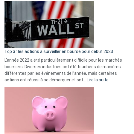
Déf
de
dé
cou
et
gui
d’a
ass
Top 3 : les actions à surveiller en bourse pour début 2023
L’année 2022 a été particulièrement difficile pour les marchés
boursiers. Diverses industries ont été touchées de manières
différentes par les événements de l’année, mais certaines
:
actions ont réussi à se démarquer et ont…
Lire la suite
Top
3
:
les
actions
à
surveiller
en