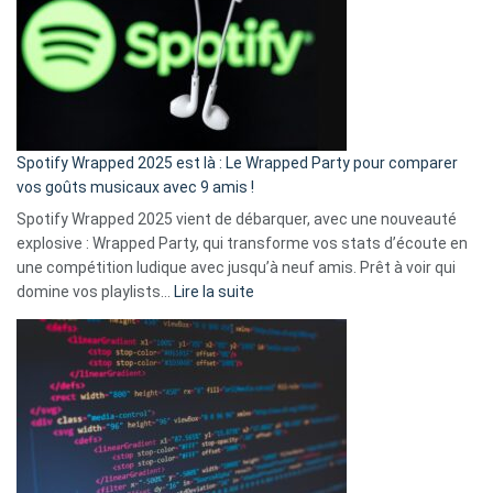
«
je
n’ai
pas
de
cash
»
Spotify Wrapped 2025 est là : Le Wrapped Party pour comparer
:
vos goûts musicaux avec 9 amis !
comment
Spotify Wrapped 2025 vient de débarquer, avec une nouveauté
Solly
explosive : Wrapped Party, qui transforme vos stats d’écoute en
change
une compétition ludique avec jusqu’à neuf amis. Prêt à voir qui
la
:
domine vos playlists…
Lire la suite
vie
Spotify
des
Wrapped
sans-
2025
abri
est
en
là
3
:
secondes
Le
Wrapped