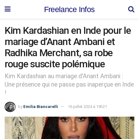
Freelance Infos
Kim Kardashian en Inde pour le
mariage d’Anant Ambani et
Radhika Merchant, sa robe
rouge suscite polémique
Kim Kardashian au mariage d'Anant Ambani :
Une présence qui ne passe pas inaperçue en Inde
!
by
Emilia Biancarelli
16 juillet 2024 à 19h21