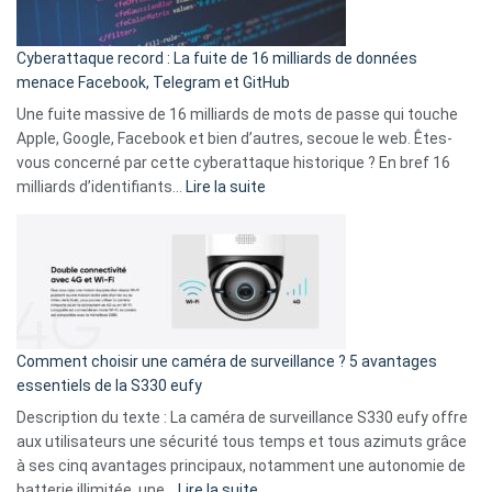
Party
pour
Cyberattaque record : La fuite de 16 milliards de données
comparer
menace Facebook, Telegram et GitHub
vos
goûts
Une fuite massive de 16 milliards de mots de passe qui touche
musicaux
Apple, Google, Facebook et bien d’autres, secoue le web. Êtes-
avec
vous concerné par cette cyberattaque historique ? En bref 16
9
:
milliards d’identifiants…
Lire la suite
amis
Cyberattaque
!
record
:
La
fuite
de
16
Comment choisir une caméra de surveillance ? 5 avantages
milliards
essentiels de la S330 eufy
de
Description du texte : La caméra de surveillance S330 eufy offre
données
aux utilisateurs une sécurité tous temps et tous azimuts grâce
menace
à ses cinq avantages principaux, notamment une autonomie de
Facebook,
:
batterie illimitée, une…
Lire la suite