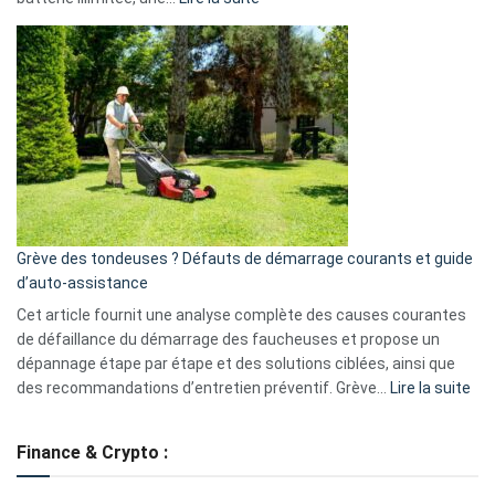
Telegram
Comment
et
choisir
GitHub
une
caméra
de
surveillance
?
5
avantages
essentiels
Grève des tondeuses ? Défauts de démarrage courants et guide
de
d’auto-assistance
la
S330
Cet article fournit une analyse complète des causes courantes
eufy
de défaillance du démarrage des faucheuses et propose un
dépannage étape par étape et des solutions ciblées, ainsi que
:
des recommandations d’entretien préventif. Grève…
Lire la suite
Grè
de
Finance & Crypto :
to
?