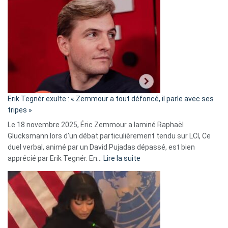
Vassal
accusée
d’alliance
secrète
avec
le
RN
:
«
Erik Tegnér exulte : « Zemmour a tout défoncé, il parle avec ses
C’est
tripes »
une
Le 18 novembre 2025, Éric Zemmour a laminé Raphaël
fake
Glucksmann lors d’un débat particulièrement tendu sur LCI, Ce
news
duel verbal, animé par un David Pujadas dépassé, est bien
»
:
apprécié par Erik Tegnér. En…
Lire la suite
Erik
Tegnér
exulte
:
« Zemmour
a