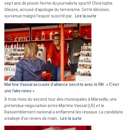
sept ans de prison ferme du journaliste sportif Christophe
Gleizes, accusé d’apologie du terrorisme. Cette décision,
:
survenue malgré l’espoir suscité par…
Lire la suite
Christophe
Gleizes
:
Les
7
ans
de
prison
confirmés
en
Martine Vassal accusée d’alliance secrète avec le RN : « C’est
Algérie
une fake news »
À trois mois du second tour des municipales à Marseille, une
prétendue négociation entre Martine Vassal (LR) et le
Rassemblement national a enflammé les réseaux. La candidate
:
a balayé d’un revers de main…
Lire la suite
Martine