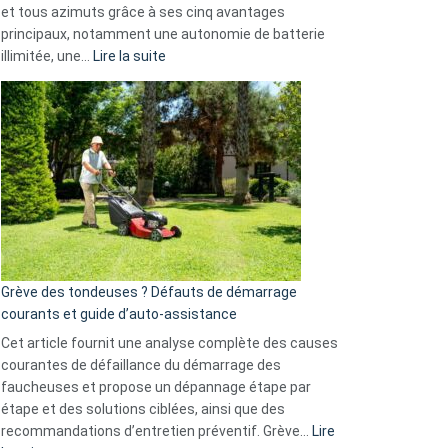
et tous azimuts grâce à ses cinq avantages
Facebook,
principaux, notamment une autonomie de batterie
Telegram
:
illimitée, une…
Lire la suite
et
Comment
GitHub
choisir
une
caméra
de
surveillance
?
5
avantages
essentiels
Grève des tondeuses ? Défauts de démarrage
de
courants et guide d’auto-assistance
la
S330
Cet article fournit une analyse complète des causes
eufy
courantes de défaillance du démarrage des
faucheuses et propose un dépannage étape par
étape et des solutions ciblées, ainsi que des
recommandations d’entretien préventif. Grève…
Lire