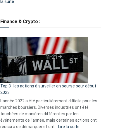
:
la suite
Grève
des
tondeuses
Finance & Crypto :
?
Défauts
de
démarrage
courants
et
guide
d’auto-
assistance
Top 3 : les actions à surveiller en bourse pour début
2023
L’année 2022 a été particulièrement difficile pour les
marchés boursiers. Diverses industries ont été
touchées de manières différentes par les
événements de l’année, mais certaines actions ont
:
réussi à se démarquer et ont…
Lire la suite