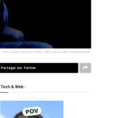
Les Soutiens de Kemi Seba : Alliés de la Lutte Panafricaniste !
Partager sur Twitter
Tech & Web :