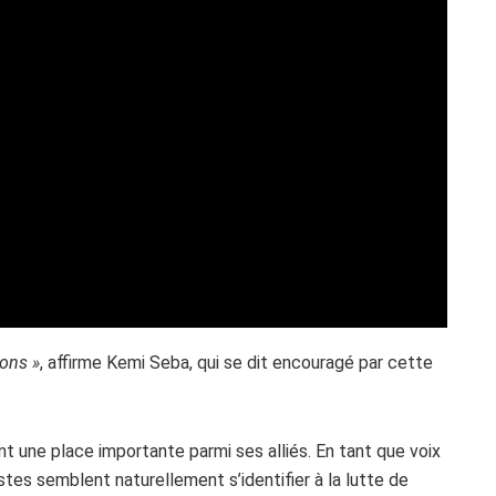
nons »
, affirme Kemi Seba, qui se dit encouragé par cette
t une place importante parmi ses alliés. En tant que voix
stes semblent naturellement s’identifier à la lutte de