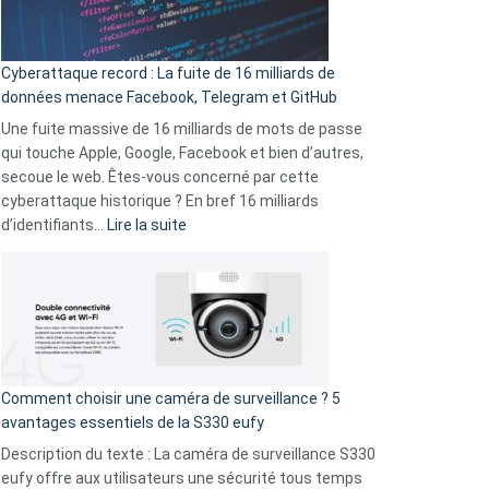
Wrapped
Party
pour
Cyberattaque record : La fuite de 16 milliards de
comparer
données menace Facebook, Telegram et GitHub
vos
goûts
Une fuite massive de 16 milliards de mots de passe
musicaux
qui touche Apple, Google, Facebook et bien d’autres,
avec
secoue le web. Êtes-vous concerné par cette
9
cyberattaque historique ? En bref 16 milliards
amis
:
d’identifiants…
Lire la suite
!
Cyberattaque
record
:
La
fuite
de
16
Comment choisir une caméra de surveillance ? 5
milliards
avantages essentiels de la S330 eufy
de
Description du texte : La caméra de surveillance S330
données
eufy offre aux utilisateurs une sécurité tous temps
menace