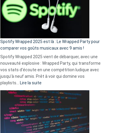
«
je
n’ai
pas
de
cash
»
Spotify Wrapped 2025 est là : Le Wrapped Party pour
:
comparer vos goûts musicaux avec 9 amis !
comment
Spotify Wrapped 2025 vient de débarquer, avec une
Solly
nouveauté explosive : Wrapped Party, qui transforme
change
vos stats d’écoute en une compétition ludique avec
la
jusqu’à neuf amis. Prêt à voir qui domine vos
vie
:
playlists…
Lire la suite
des
Spotify
sans-
Wrapped
abri
2025
en
est
3
là
secondes
:
Le