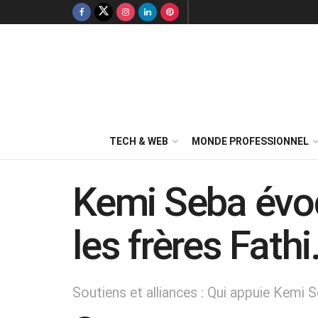
TECH & WEB
MONDE PROFESSIONNEL
Kemi Seba évoq
les frères Fath
Soutiens et alliances : Qui appuie Kemi S