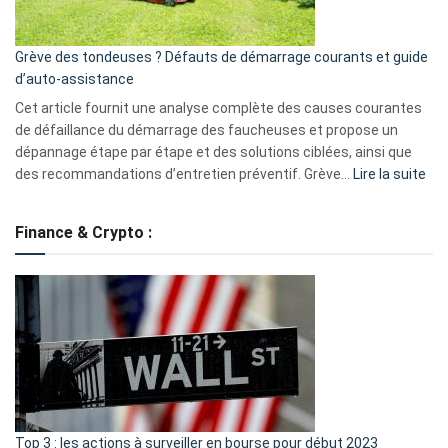
avantages
essentiels
Grève des tondeuses ? Défauts de démarrage courants et guide
de
d’auto-assistance
la
S330
Cet article fournit une analyse complète des causes courantes
eufy
de défaillance du démarrage des faucheuses et propose un
dépannage étape par étape et des solutions ciblées, ainsi que
:
des recommandations d’entretien préventif. Grève…
Lire la suite
Grè
de
Finance & Crypto :
to
?
Déf
de
dé
cou
et
gui
d’a
ass
Top 3 : les actions à surveiller en bourse pour début 2023