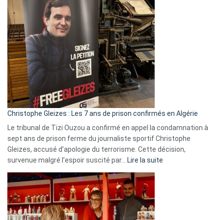
Pays-
Bas,
Espagne,
Irlande
et
Slovénie
rejettent
la
présence
d’Israël
Christophe Gleizes : Les 7 ans de prison confirmés en Algérie
Le tribunal de Tizi Ouzou a confirmé en appel la condamnation à
sept ans de prison ferme du journaliste sportif Christophe
Gleizes, accusé d’apologie du terrorisme. Cette décision,
:
survenue malgré l’espoir suscité par…
Lire la suite
Christophe
Gleizes
:
Les
7