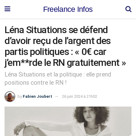
Freelance Infos
Léna Situations se défend
d’avoir reçu de l’argent des
partis politiques : « 0€ car
j’em**rde le RN gratuitement »
Léna Situations et la politique : elle prend
positions contre le RN !
by
Fabien Joubert
26 juin 2024 à 21h02