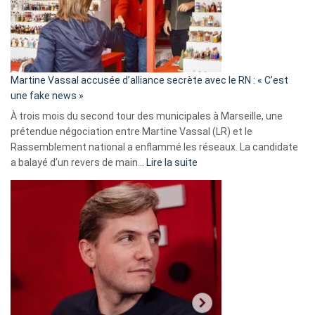
ans
de
prison
confirmés
en
Martine Vassal accusée d’alliance secrète avec le RN : « C’est
Algérie
une fake news »
À trois mois du second tour des municipales à Marseille, une
prétendue négociation entre Martine Vassal (LR) et le
Rassemblement national a enflammé les réseaux. La candidate
:
a balayé d’un revers de main…
Lire la suite
Martine
Vassal
accusée
d’alliance
secrète
avec
le
RN
: