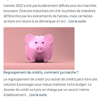
L’année 2022 a été particulièrement difficile pour les marchés
boursiers. Diverses industries ont été touchées de manières
différentes par les événements de l’année, mais certaines
:
actions ont réussi à se démarquer et ont…
Lire la suite
Top
3
:
les
actions
à
surveiller
en
bourse
Regroupement de crédits, comment ça marche ?
pour
début
Le regroupement de crédit (ou rachat de crédit) peut être une
2023
solution à envisager pour mieux maîtriser votre budget. Le
dossier de crédit est pris en charge par un seul et même
:
établissement.…
Lire la suite
Regroupement
de