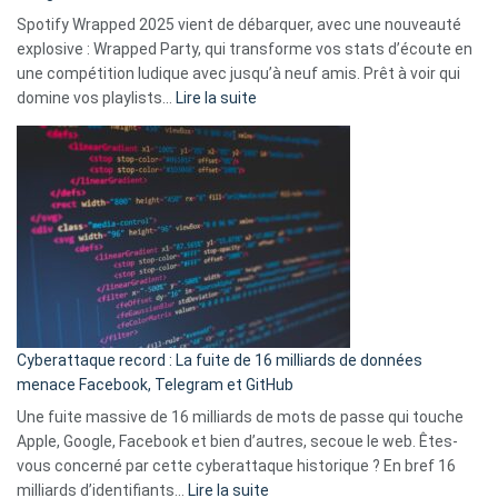
comment
Spotify Wrapped 2025 vient de débarquer, avec une nouveauté
Solly
explosive : Wrapped Party, qui transforme vos stats d’écoute en
change
une compétition ludique avec jusqu’à neuf amis. Prêt à voir qui
la
:
domine vos playlists…
Lire la suite
vie
Spotify
des
Wrapped
sans-
2025
abri
est
en
là
3
:
secondes
Le
Wrapped
Party
pour
Cyberattaque record : La fuite de 16 milliards de données
comparer
menace Facebook, Telegram et GitHub
vos
goûts
Une fuite massive de 16 milliards de mots de passe qui touche
musicaux
Apple, Google, Facebook et bien d’autres, secoue le web. Êtes-
avec
vous concerné par cette cyberattaque historique ? En bref 16
9
:
milliards d’identifiants…
Lire la suite