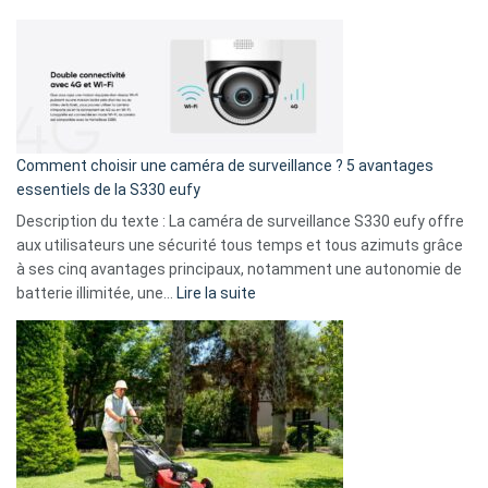
amis
Cyberattaque
!
record
:
La
fuite
de
16
Comment choisir une caméra de surveillance ? 5 avantages
milliards
essentiels de la S330 eufy
de
Description du texte : La caméra de surveillance S330 eufy offre
données
aux utilisateurs une sécurité tous temps et tous azimuts grâce
menace
à ses cinq avantages principaux, notamment une autonomie de
Facebook,
:
batterie illimitée, une…
Lire la suite
Telegram
Comment
et
choisir
GitHub
une
caméra
de
surveillance
?
5