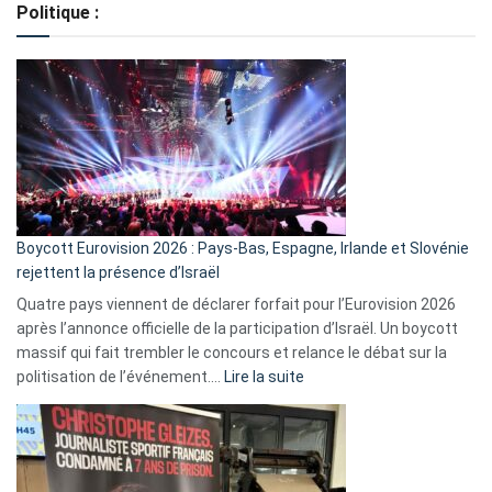
Politique :
crédits,
comment
ça
marche
?
Boycott Eurovision 2026 : Pays-Bas, Espagne, Irlande et Slovénie
rejettent la présence d’Israël
Quatre pays viennent de déclarer forfait pour l’Eurovision 2026
après l’annonce officielle de la participation d’Israël. Un boycott
massif qui fait trembler le concours et relance le débat sur la
:
politisation de l’événement.…
Lire la suite
Boycott
Eurovision
2026
: