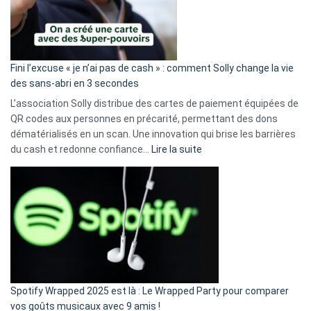
Fini l’excuse « je n’ai pas de cash » : comment Solly change la vie
des sans-abri en 3 secondes
L’association Solly distribue des cartes de paiement équipées de
QR codes aux personnes en précarité, permettant des dons
dématérialisés en un scan. Une innovation qui brise les barrières
:
du cash et redonne confiance…
Lire la suite
Fini
l’excuse
«
je
n’ai
pas
de
cash
»
Spotify Wrapped 2025 est là : Le Wrapped Party pour comparer
:
vos goûts musicaux avec 9 amis !