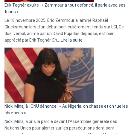
«
Erik Tegnér exulte : « Zemmour a tout défoncé, il parle avec ses
C’est
tripes »
une
Le 18 novembre 2025, Éric Zemmour a laminé Raphaël
fake
Glucksmann lors d’un débat particulièrement tendu sur LCI, Ce
news
duel verbal, animé par un David Pujadas dépassé, est bien
»
:
apprécié par Erik Tegnér. En…
Lire la suite
Erik
Tegnér
exulte
:
« Zemmour
a
tout
défoncé,
il
parle
Nicki Minaj à l’ONU dénonce : « Au Nigeria, on chasse et on tue les
avec
chrétiens »
ses
Nicki Minaj a pris la parole devant l’Assemblée générale des
tripes »
Nations Unies pour alerter sur les persécutions dont sont