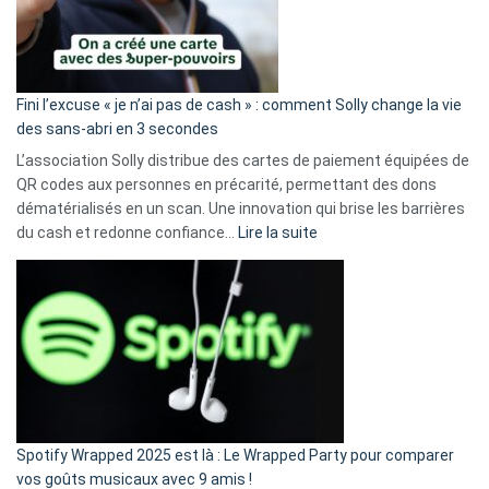
Fini l’excuse « je n’ai pas de cash » : comment Solly change la vie
des sans-abri en 3 secondes
L’association Solly distribue des cartes de paiement équipées de
QR codes aux personnes en précarité, permettant des dons
dématérialisés en un scan. Une innovation qui brise les barrières
:
du cash et redonne confiance…
Lire la suite
Fini
l’excuse
«
je
n’ai
pas
de
cash
»
Spotify Wrapped 2025 est là : Le Wrapped Party pour comparer
:
vos goûts musicaux avec 9 amis !