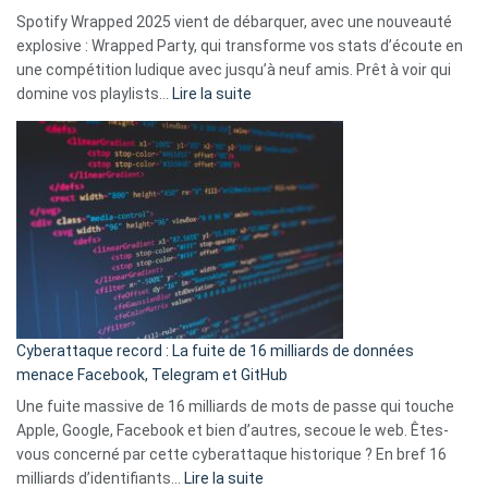
comment
Spotify Wrapped 2025 vient de débarquer, avec une nouveauté
Solly
explosive : Wrapped Party, qui transforme vos stats d’écoute en
change
une compétition ludique avec jusqu’à neuf amis. Prêt à voir qui
la
:
domine vos playlists…
Lire la suite
vie
Spotify
des
Wrapped
sans-
2025
abri
est
en
là
3
:
secondes
Le
Wrapped
Party
pour
Cyberattaque record : La fuite de 16 milliards de données
comparer
menace Facebook, Telegram et GitHub
vos
goûts
Une fuite massive de 16 milliards de mots de passe qui touche
musicaux
Apple, Google, Facebook et bien d’autres, secoue le web. Êtes-
avec
vous concerné par cette cyberattaque historique ? En bref 16
9
:
milliards d’identifiants…
Lire la suite