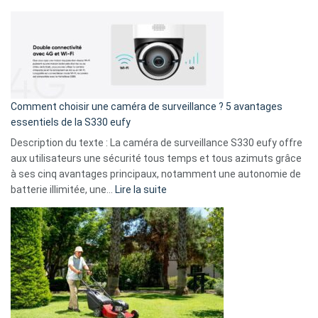
amis
Cyberattaque
!
record
:
La
fuite
de
16
Comment choisir une caméra de surveillance ? 5 avantages
milliards
essentiels de la S330 eufy
de
Description du texte : La caméra de surveillance S330 eufy offre
données
aux utilisateurs une sécurité tous temps et tous azimuts grâce
menace
à ses cinq avantages principaux, notamment une autonomie de
Facebook,
:
batterie illimitée, une…
Lire la suite
Telegram
Comment
et
choisir
GitHub
une
caméra
de
surveillance
?
5