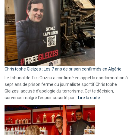
Pays-
Bas,
Espagne,
Irlande
et
Slovénie
rejettent
la
présence
d’Israël
Christophe Gleizes : Les 7 ans de prison confirmés en Algérie
Le tribunal de Tizi Ouzou a confirmé en appel la condamnation à
sept ans de prison ferme du journaliste sportif Christophe
Gleizes, accusé d’apologie du terrorisme. Cette décision,
:
survenue malgré l’espoir suscité par…
Lire la suite
Christophe
Gleizes
:
Les
7