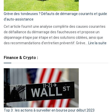
avantages
essentiels
Grève des tondeuses ? Défauts de démarrage courants et guide
de
d’auto-assistance
la
S330
Cet article fournit une analyse complète des causes courantes
eufy
de défaillance du démarrage des faucheuses et propose un
dépannage étape par étape et des solutions ciblées, ainsi que
:
des recommandations d’entretien préventif. Grève…
Lire la suite
Grè
de
Finance & Crypto :
to
?
Déf
de
dé
cou
et
gui
d’a
ass
Top 3 : les actions à surveiller en bourse pour début 2023