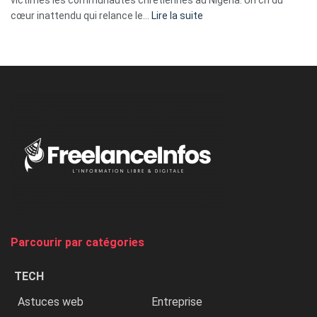
:
cœur inattendu qui relance le…
Lire la suite
Nicki
Minaj
à
l’ONU
dénonce
:
«
Au
Nigeria,
on
chasse
et
on
tue
Parcourir par catégories
les
chrétiens
TECH
»
Astuces web
Entreprise