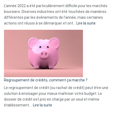
L’année 2022 a été particulièrement difficile pour les marchés
boursiers. Diverses industries ont été touchées de manières
différentes par les événements de l’année, mais certaines
:
actions ont réussi à se démarquer et ont…
Lire la suite
Top
3
:
les
actions
à
surveiller
en
bourse
Regroupement de crédits, comment ça marche ?
pour
début
Le regroupement de crédit (ou rachat de crédit) peut être une
2023
solution à envisager pour mieux maîtriser votre budget. Le
dossier de crédit est pris en charge par un seul et même
:
établissement.…
Lire la suite
Regroupement
de