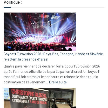
Politique :
crédits,
comment
ça
marche
?
Boycott Eurovision 2026 : Pays-Bas, Espagne, Irlande et Slovénie
rejettent la présence d’Israël
Quatre pays viennent de déclarer forfait pour l’Eurovision 2026
après l’annonce officielle de la participation d’Israël. Un boycott
massif qui fait trembler le concours et relance le débat sur la
:
politisation de l’événement.…
Lire la suite
Boycott
Eurovision
2026
: