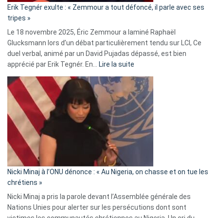
Erik Tegnér exulte : « Zemmour a tout défoncé, il parle avec ses
C’est
tripes »
une
Le 18 novembre 2025, Éric Zemmour a laminé Raphaël
fake
Glucksmann lors d’un débat particulièrement tendu sur LCI, Ce
news
duel verbal, animé par un David Pujadas dépassé, est bien
»
:
apprécié par Erik Tegnér. En…
Lire la suite
Erik
Tegnér
exulte
:
« Zemmour
a
tout
défoncé,
il
parle
Nicki Minaj à l’ONU dénonce : « Au Nigeria, on chasse et on tue les
avec
chrétiens »
ses
Nicki Minaj a pris la parole devant l’Assemblée générale des
tripes »
Nations Unies pour alerter sur les persécutions dont sont
victimes les communautés chrétiennes au Nigeria. Un cri du