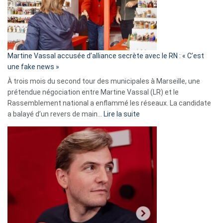
ans
de
prison
confirmés
en
Martine Vassal accusée d’alliance secrète avec le RN : « C’est
Algérie
une fake news »
À trois mois du second tour des municipales à Marseille, une
prétendue négociation entre Martine Vassal (LR) et le
Rassemblement national a enflammé les réseaux. La candidate
:
a balayé d’un revers de main…
Lire la suite
Martine
Vassal
accusée
d’alliance
secrète
avec
le
RN
:
«