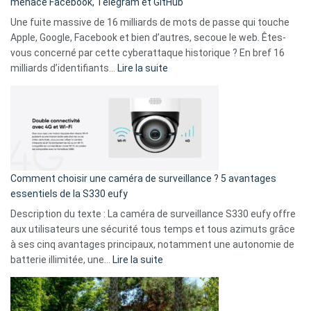
menace Facebook, Telegram et GitHub
vos
goûts
Une fuite massive de 16 milliards de mots de passe qui touche
musicaux
Apple, Google, Facebook et bien d’autres, secoue le web. Êtes-
avec
vous concerné par cette cyberattaque historique ? En bref 16
9
:
milliards d’identifiants…
Lire la suite
amis
Cyberattaque
!
record
:
La
fuite
de
16
Comment choisir une caméra de surveillance ? 5 avantages
milliards
essentiels de la S330 eufy
de
Description du texte : La caméra de surveillance S330 eufy offre
données
aux utilisateurs une sécurité tous temps et tous azimuts grâce
menace
à ses cinq avantages principaux, notamment une autonomie de
Facebook,
:
batterie illimitée, une…
Lire la suite
Telegram
Comment
et
choisir
GitHub
une