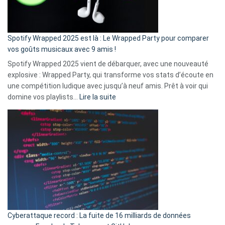
pas
de
cash
»
Spotify Wrapped 2025 est là : Le Wrapped Party pour comparer
:
vos goûts musicaux avec 9 amis !
comment
Spotify Wrapped 2025 vient de débarquer, avec une nouveauté
Solly
explosive : Wrapped Party, qui transforme vos stats d’écoute en
change
une compétition ludique avec jusqu’à neuf amis. Prêt à voir qui
la
:
domine vos playlists…
Lire la suite
vie
Spotify
des
Wrapped
sans-
2025
abri
est
en
là
3
:
secondes
Le
Wrapped
Party
pour
Cyberattaque record : La fuite de 16 milliards de données
comparer