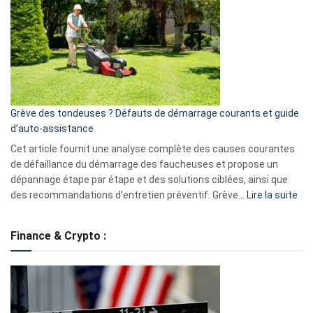
caméra
de
surveillance
?
5
avantages
essentiels
Grève des tondeuses ? Défauts de démarrage courants et guide
de
d’auto-assistance
la
S330
Cet article fournit une analyse complète des causes courantes
eufy
de défaillance du démarrage des faucheuses et propose un
dépannage étape par étape et des solutions ciblées, ainsi que
:
des recommandations d’entretien préventif. Grève…
Lire la suite
Grè
de
Finance & Crypto :
to
?
Déf
de
dé