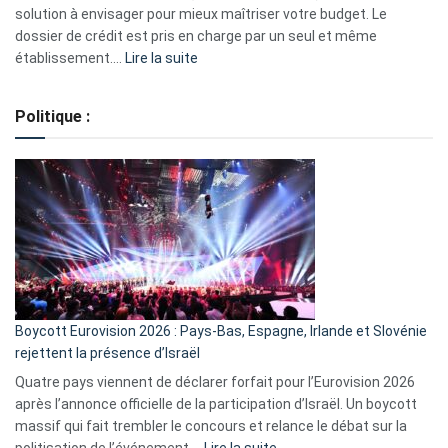
2023
solution à envisager pour mieux maîtriser votre budget. Le
dossier de crédit est pris en charge par un seul et même
:
établissement.…
Lire la suite
Regroupement
de
Politique :
crédits,
comment
ça
marche
?
Boycott Eurovision 2026 : Pays-Bas, Espagne, Irlande et Slovénie
rejettent la présence d’Israël
Quatre pays viennent de déclarer forfait pour l’Eurovision 2026
après l’annonce officielle de la participation d’Israël. Un boycott
massif qui fait trembler le concours et relance le débat sur la
:
politisation de l’événement.…
Lire la suite