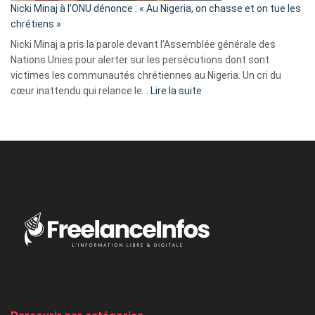
parle
Nicki Minaj à l’ONU dénonce : « Au Nigeria, on chasse et on tue les
avec
chrétiens »
ses
Nicki Minaj a pris la parole devant l’Assemblée générale des
tripes »
Nations Unies pour alerter sur les persécutions dont sont
victimes les communautés chrétiennes au Nigeria. Un cri du
:
cœur inattendu qui relance le…
Lire la suite
Nicki
Minaj
à
l’ONU
dénonce
:
«
Au
Nigeria,
on
chasse
et
on
tue