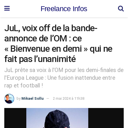
Freelance Infos
JuL, voix off de la bande-
annonce de l’OM : ce
« Bienvenue en demi » qui ne
fait pas l’unanimité
JuL prête sa voix à l'OM pour les demi-finales de
l'Europa League : Une fusion inattendue entre
rap et football !
by
Mikael Sollu
2 mai 2024 à 11h38