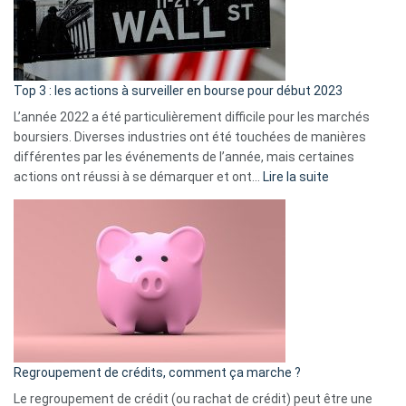
cou
et
gui
d’a
ass
Top 3 : les actions à surveiller en bourse pour début 2023
L’année 2022 a été particulièrement difficile pour les marchés
boursiers. Diverses industries ont été touchées de manières
différentes par les événements de l’année, mais certaines
:
actions ont réussi à se démarquer et ont…
Lire la suite
Top
3
:
les
actions
à
surveiller
en
bourse
Regroupement de crédits, comment ça marche ?
pour
début
Le regroupement de crédit (ou rachat de crédit) peut être une