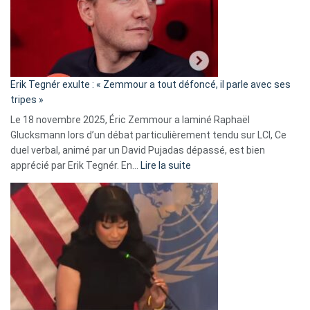
avec
le
RN
:
«
Erik Tegnér exulte : « Zemmour a tout défoncé, il parle avec ses
C’est
tripes »
une
Le 18 novembre 2025, Éric Zemmour a laminé Raphaël
fake
Glucksmann lors d’un débat particulièrement tendu sur LCI, Ce
news
duel verbal, animé par un David Pujadas dépassé, est bien
»
:
apprécié par Erik Tegnér. En…
Lire la suite
Erik
Tegnér
exulte
:
« Zemmour
a
tout
défoncé,
il