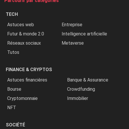
Parcourir par catégories
les
chrétiens
TECH
»
Astuces web
Entreprise
Futur & monde 2.0
Intelligence artificielle
Réseaux sociaux
Metaverse
Tutos
FINANCE & CRYPTOS
Astuces financières
Banque & Assurance
Bourse
Crowdfunding
Cryptomonnaie
Immobilier
NFT
SOCIÉTÉ