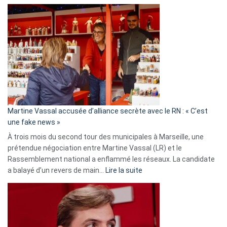
Christophe
Gleizes
:
Les
7
ans
de
prison
confirmés
en
Martine Vassal accusée d’alliance secrète avec le RN : « C’est
Algérie
une fake news »
À trois mois du second tour des municipales à Marseille, une
prétendue négociation entre Martine Vassal (LR) et le
Rassemblement national a enflammé les réseaux. La candidate
:
a balayé d’un revers de main…
Lire la suite
Martine
Vassal
accusée
d’alliance
secrète