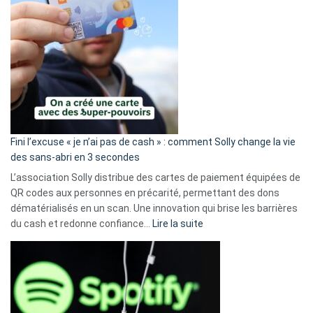
Fini l’excuse « je n’ai pas de cash » : comment Solly change la vie
des sans-abri en 3 secondes
L’association Solly distribue des cartes de paiement équipées de
QR codes aux personnes en précarité, permettant des dons
dématérialisés en un scan. Une innovation qui brise les barrières
:
du cash et redonne confiance…
Lire la suite
Fini
l’excuse
«
je
n’ai