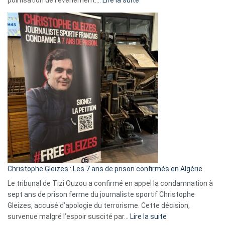
Boycott
Eurovision
2026
:
Pays-
Bas,
Espagne,
Irlande
et
Slovénie
rejettent
la
présence
d’Israël
Christophe Gleizes : Les 7 ans de prison confirmés en Algérie
Le tribunal de Tizi Ouzou a confirmé en appel la condamnation à
sept ans de prison ferme du journaliste sportif Christophe
Gleizes, accusé d’apologie du terrorisme. Cette décision,
:
survenue malgré l’espoir suscité par…
Lire la suite