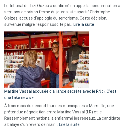
Le tribunal de Tizi Ouzou a confirmé en appel la condamnation à
sept ans de prison ferme du journaliste sportif Christophe
Gleizes, accusé d’apologie du terrorisme. Cette décision,
:
survenue malgré l’espoir suscité par…
Lire la suite
Christophe
Gleizes
:
Les
7
ans
de
prison
confirmés
en
Martine Vassal accusée d’alliance secrète avec le RN : « C’est
Algérie
une fake news »
À trois mois du second tour des municipales à Marseille, une
prétendue négociation entre Martine Vassal (LR) et le
Rassemblement national a enflammé les réseaux. La candidate
:
a balayé d’un revers de main…
Lire la suite