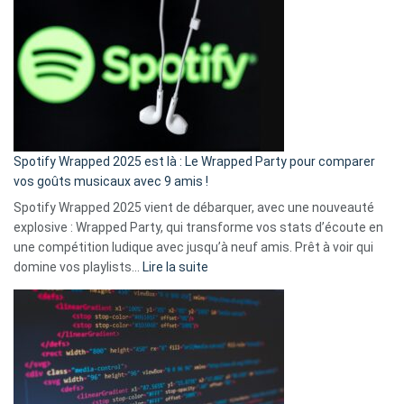
l’excuse
«
je
n’ai
pas
de
cash
»
Spotify Wrapped 2025 est là : Le Wrapped Party pour comparer
:
vos goûts musicaux avec 9 amis !
comment
Spotify Wrapped 2025 vient de débarquer, avec une nouveauté
Solly
explosive : Wrapped Party, qui transforme vos stats d’écoute en
change
une compétition ludique avec jusqu’à neuf amis. Prêt à voir qui
la
:
domine vos playlists…
Lire la suite
vie
Spotify
des
Wrapped
sans-
2025
abri
est
en
là
3
:
secondes