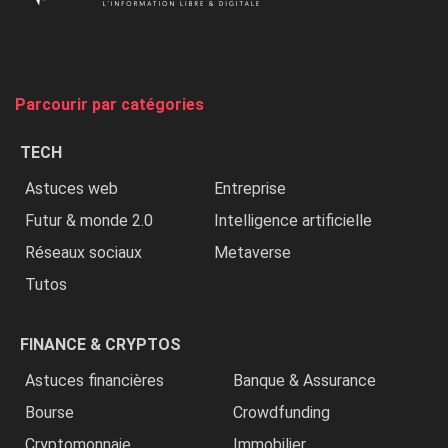
on
chasse
et
on
tue
Parcourir par catégories
les
chrétiens
TECH
»
Astuces web
Entreprise
Futur & monde 2.0
Intelligence artificielle
Réseaux sociaux
Metaverse
Tutos
FINANCE & CRYPTOS
Astuces financières
Banque & Assurance
Bourse
Crowdfunding
Cryptomonnaie
Immobilier