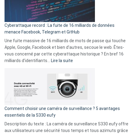
Le
Wrapped
Party
pour
Cyberattaque record : La fuite de 16 milliards de données
comparer
menace Facebook, Telegram et GitHub
vos
goûts
Une fuite massive de 16 milliards de mots de passe qui touche
musicaux
Apple, Google, Facebook et bien d’autres, secoue le web. Êtes-
avec
vous concerné par cette cyberattaque historique ? En bref 16
9
:
milliards d’identifiants…
Lire la suite
amis
Cyberattaque
!
record
:
La
fuite
de
16
Comment choisir une caméra de surveillance ? 5 avantages
milliards
essentiels de la S330 eufy
de
Description du texte : La caméra de surveillance S330 eufy offre
données
aux utilisateurs une sécurité tous temps et tous azimuts grâce
menace