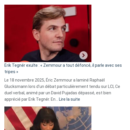
Martine
Vassal
accusée
d’alliance
secrète
avec
le
RN
:
«
Erik Tegnér exulte : « Zemmour a tout défoncé, il parle avec ses
C’est
tripes »
une
Le 18 novembre 2025, Éric Zemmour a laminé Raphaël
fake
Glucksmann lors d’un débat particulièrement tendu sur LCI, Ce
news
duel verbal, animé par un David Pujadas dépassé, est bien
»
:
apprécié par Erik Tegnér. En…
Lire la suite
Erik
Tegnér
exulte
: