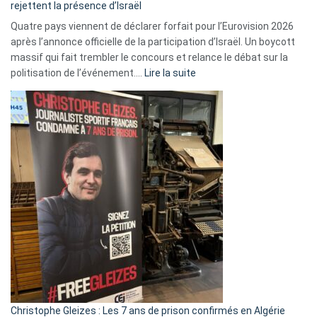
rejettent la présence d’Israël
Quatre pays viennent de déclarer forfait pour l’Eurovision 2026
après l’annonce officielle de la participation d’Israël. Un boycott
massif qui fait trembler le concours et relance le débat sur la
:
politisation de l’événement.…
Lire la suite
Boycott
Eurovision
2026
:
Pays-
Bas,
Espagne,
Irlande
et
Slovénie
rejettent
la
présence
d’Israël
Christophe Gleizes : Les 7 ans de prison confirmés en Algérie