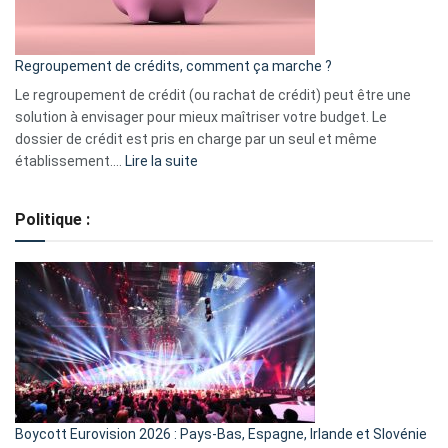
surveiller
en
bourse
Regroupement de crédits, comment ça marche ?
pour
début
Le regroupement de crédit (ou rachat de crédit) peut être une
2023
solution à envisager pour mieux maîtriser votre budget. Le
dossier de crédit est pris en charge par un seul et même
:
établissement.…
Lire la suite
Regroupement
de
Politique :
crédits,
comment
ça
marche
?
Boycott Eurovision 2026 : Pays-Bas, Espagne, Irlande et Slovénie