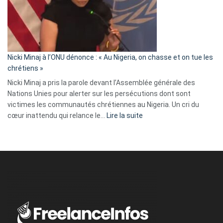
« Zemmour
a
tout
défoncé,
il
parle
Nicki Minaj à l’ONU dénonce : « Au Nigeria, on chasse et on tue les
avec
chrétiens »
ses
Nicki Minaj a pris la parole devant l’Assemblée générale des
tripes »
Nations Unies pour alerter sur les persécutions dont sont
victimes les communautés chrétiennes au Nigeria. Un cri du
:
cœur inattendu qui relance le…
Lire la suite
Nicki
Minaj
à
l’ONU
dénonce
:
«
Au
Nigeria,