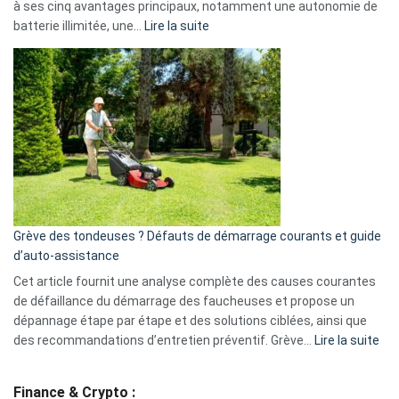
à ses cinq avantages principaux, notamment une autonomie de
Facebook,
:
batterie illimitée, une…
Lire la suite
Telegram
Comment
et
choisir
GitHub
une
caméra
de
surveillance
?
5
avantages
essentiels
Grève des tondeuses ? Défauts de démarrage courants et guide
de
d’auto-assistance
la
S330
Cet article fournit une analyse complète des causes courantes
eufy
de défaillance du démarrage des faucheuses et propose un
dépannage étape par étape et des solutions ciblées, ainsi que
:
des recommandations d’entretien préventif. Grève…
Lire la suite
Grè
de
Finance & Crypto :
to