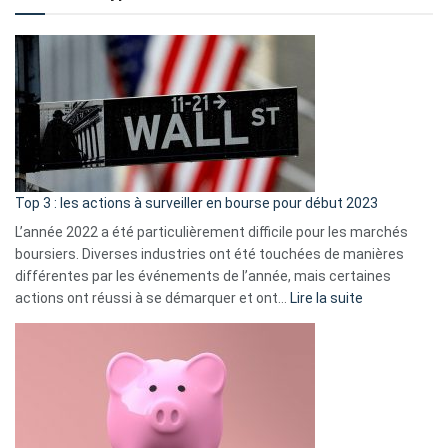
?
Déf
de
dé
cou
et
gui
d’a
ass
Top 3 : les actions à surveiller en bourse pour début 2023
L’année 2022 a été particulièrement difficile pour les marchés
boursiers. Diverses industries ont été touchées de manières
différentes par les événements de l’année, mais certaines
:
actions ont réussi à se démarquer et ont…
Lire la suite
Top
3
:
les
actions
à