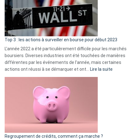
dé
cou
et
gui
d’a
ass
Top 3 : les actions à surveiller en bourse pour début 2023
L’année 2022 a été particulièrement difficile pour les marchés
boursiers. Diverses industries ont été touchées de manières
différentes par les événements de l’année, mais certaines
:
actions ont réussi à se démarquer et ont…
Lire la suite
Top
3
:
les
actions
à
surveiller
en
bourse
Regroupement de crédits, comment ça marche ?
pour