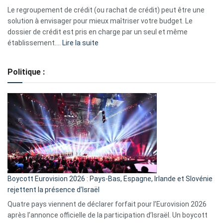
début
Le regroupement de crédit (ou rachat de crédit) peut être une
2023
solution à envisager pour mieux maîtriser votre budget. Le
dossier de crédit est pris en charge par un seul et même
:
établissement.…
Lire la suite
Regroupement
de
Politique :
crédits,
comment
ça
marche
?
Boycott Eurovision 2026 : Pays-Bas, Espagne, Irlande et Slovénie
rejettent la présence d’Israël
Quatre pays viennent de déclarer forfait pour l’Eurovision 2026
après l’annonce officielle de la participation d’Israël. Un boycott