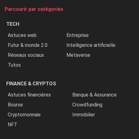
tue
Parcourir par catégories
les
chrétiens
TECH
»
Astuces web
Entreprise
Futur & monde 2.0
Intelligence artificielle
Réseaux sociaux
Metaverse
Tutos
FINANCE & CRYPTOS
Astuces financières
Banque & Assurance
Bourse
Crowdfunding
Cryptomonnaie
Immobilier
NFT