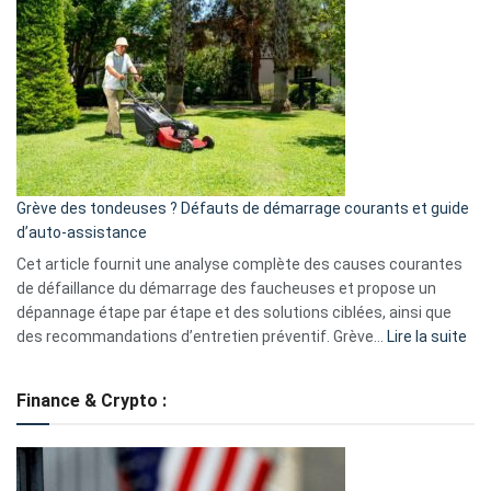
GitHub
une
caméra
de
surveillance
?
5
avantages
essentiels
Grève des tondeuses ? Défauts de démarrage courants et guide
de
d’auto-assistance
la
S330
Cet article fournit une analyse complète des causes courantes
eufy
de défaillance du démarrage des faucheuses et propose un
dépannage étape par étape et des solutions ciblées, ainsi que
:
des recommandations d’entretien préventif. Grève…
Lire la suite
Grè
de
Finance & Crypto :
to
?
Déf
de