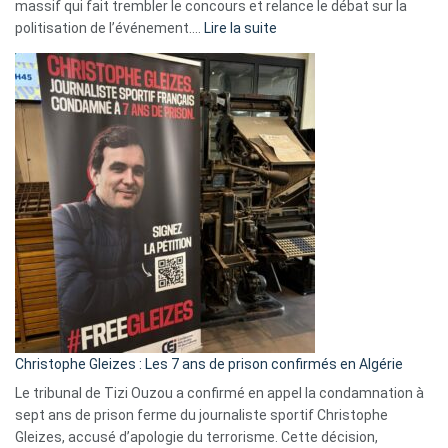
massif qui fait trembler le concours et relance le débat sur la
:
politisation de l’événement.…
Lire la suite
Boycott
Eurovision
2026
:
Pays-
Bas,
Espagne,
Irlande
et
Slovénie
rejettent
la
présence
d’Israël
Christophe Gleizes : Les 7 ans de prison confirmés en Algérie
Le tribunal de Tizi Ouzou a confirmé en appel la condamnation à
sept ans de prison ferme du journaliste sportif Christophe
Gleizes, accusé d’apologie du terrorisme. Cette décision,