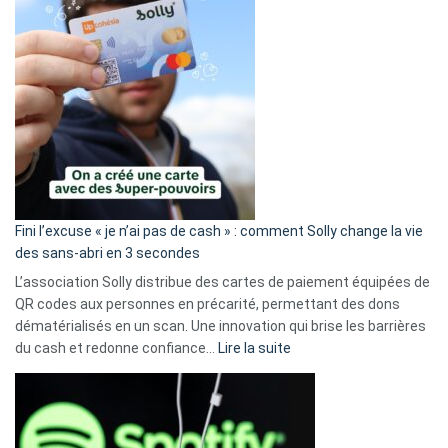
Fini l’excuse « je n’ai pas de cash » : comment Solly change la vie
des sans-abri en 3 secondes
L’association Solly distribue des cartes de paiement équipées de
QR codes aux personnes en précarité, permettant des dons
dématérialisés en un scan. Une innovation qui brise les barrières
:
du cash et redonne confiance…
Lire la suite
Fini
l’excuse
«
je