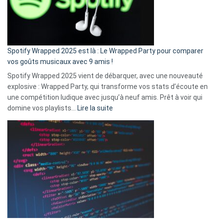
n’ai
pas
de
cash
»
Spotify Wrapped 2025 est là : Le Wrapped Party pour comparer
:
vos goûts musicaux avec 9 amis !
comment
Spotify Wrapped 2025 vient de débarquer, avec une nouveauté
Solly
explosive : Wrapped Party, qui transforme vos stats d’écoute en
change
une compétition ludique avec jusqu’à neuf amis. Prêt à voir qui
la
:
domine vos playlists…
Lire la suite
vie
Spotify
des
Wrapped
sans-
2025
abri
est
en
là
3
:
secondes
Le
Wrapped
Party
pour