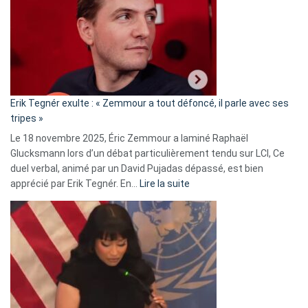
d’alliance
secrète
avec
le
RN
:
«
Erik Tegnér exulte : « Zemmour a tout défoncé, il parle avec ses
C’est
tripes »
une
Le 18 novembre 2025, Éric Zemmour a laminé Raphaël
fake
Glucksmann lors d’un débat particulièrement tendu sur LCI, Ce
news
duel verbal, animé par un David Pujadas dépassé, est bien
»
:
apprécié par Erik Tegnér. En…
Lire la suite
Erik
Tegnér
exulte
:
« Zemmour
a
tout
défoncé,