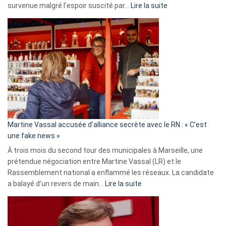
:
survenue malgré l’espoir suscité par…
Lire la suite
Christophe
Gleizes
:
Les
7
ans
de
prison
confirmés
en
Martine Vassal accusée d’alliance secrète avec le RN : « C’est
Algérie
une fake news »
À trois mois du second tour des municipales à Marseille, une
prétendue négociation entre Martine Vassal (LR) et le
Rassemblement national a enflammé les réseaux. La candidate
:
a balayé d’un revers de main…
Lire la suite
Martine
Vassal
accusée