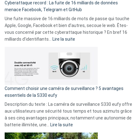
Cyberattaque record : La fuite de 16 milliards de données
comparer
menace Facebook, Telegram et GitHub
vos
goûts
Une fuite massive de 16 milliards de mots de passe qui touche
musicaux
Apple, Google, Facebook et bien d’autres, secoue le web. Êtes-
avec
vous concerné par cette cyberattaque historique ? En bref 16
9
:
milliards d’identifiants…
Lire la suite
amis
Cyberattaque
!
record
:
La
fuite
de
16
Comment choisir une caméra de surveillance ? 5 avantages
milliards
essentiels de la S330 eufy
de
Description du texte : La caméra de surveillance S330 eufy offre
données
aux utilisateurs une sécurité tous temps et tous azimuts grâce
menace
à ses cinq avantages principaux, notamment une autonomie de
Facebook,
:
batterie illimitée, une…
Lire la suite
Telegram
Comment
et
choisir