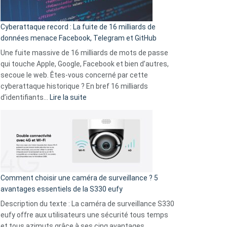
Party
pour
Cyberattaque record : La fuite de 16 milliards de
comparer
données menace Facebook, Telegram et GitHub
vos
goûts
Une fuite massive de 16 milliards de mots de passe
musicaux
qui touche Apple, Google, Facebook et bien d’autres,
avec
secoue le web. Êtes-vous concerné par cette
9
cyberattaque historique ? En bref 16 milliards
amis
:
d’identifiants…
Lire la suite
!
Cyberattaque
record
:
La
fuite
de
16
Comment choisir une caméra de surveillance ? 5
milliards
avantages essentiels de la S330 eufy
de
Description du texte : La caméra de surveillance S330
données
eufy offre aux utilisateurs une sécurité tous temps
menace
et tous azimuts grâce à ses cinq avantages