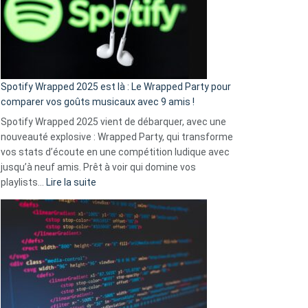
je
n’ai
pas
de
cash
»
Spotify Wrapped 2025 est là : Le Wrapped Party pour
:
comparer vos goûts musicaux avec 9 amis !
comment
Spotify Wrapped 2025 vient de débarquer, avec une
Solly
nouveauté explosive : Wrapped Party, qui transforme
change
vos stats d’écoute en une compétition ludique avec
la
jusqu’à neuf amis. Prêt à voir qui domine vos
vie
:
playlists…
Lire la suite
des
Spotify
sans-
Wrapped
abri
2025
en
est
3
là
secondes
:
Le
Wrapped