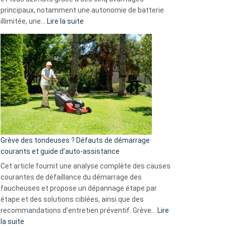
Facebook,
principaux, notamment une autonomie de batterie
Telegram
:
illimitée, une…
Lire la suite
et
Comment
GitHub
choisir
une
caméra
de
surveillance
?
5
avantages
essentiels
Grève des tondeuses ? Défauts de démarrage
de
courants et guide d’auto-assistance
la
S330
Cet article fournit une analyse complète des causes
eufy
courantes de défaillance du démarrage des
faucheuses et propose un dépannage étape par
étape et des solutions ciblées, ainsi que des
recommandations d’entretien préventif. Grève…
Lire
:
la suite