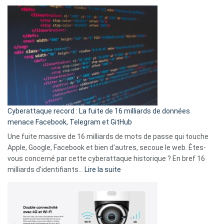
Spotify
des
Wrapped
sans-
2025
abri
est
en
là
3
:
secondes
Le
Wrapped
Party
pour
Cyberattaque record : La fuite de 16 milliards de données
comparer
menace Facebook, Telegram et GitHub
vos
goûts
Une fuite massive de 16 milliards de mots de passe qui touche
musicaux
Apple, Google, Facebook et bien d’autres, secoue le web. Êtes-
avec
vous concerné par cette cyberattaque historique ? En bref 16
9
:
milliards d’identifiants…
Lire la suite
amis
Cyberattaque
!
record
:
La
fuite