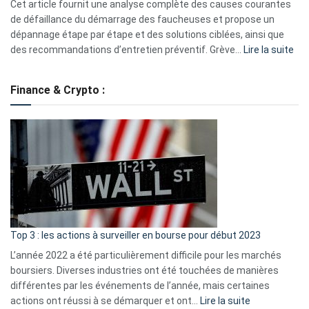
S330
Cet article fournit une analyse complète des causes courantes
eufy
de défaillance du démarrage des faucheuses et propose un
dépannage étape par étape et des solutions ciblées, ainsi que
:
des recommandations d’entretien préventif. Grève…
Lire la suite
Grè
de
Finance & Crypto :
to
?
Déf
de
dé
cou
et
gui
d’a
ass
Top 3 : les actions à surveiller en bourse pour début 2023
L’année 2022 a été particulièrement difficile pour les marchés
boursiers. Diverses industries ont été touchées de manières
différentes par les événements de l’année, mais certaines
:
actions ont réussi à se démarquer et ont…
Lire la suite