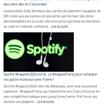
des sans-abri en 3 secondes
L’association Solly distribue des cartes de paiement équipées de
QR codes aux personnes en précarité, permettant des dons
dématérialisés en un scan. Une innovation qui brise les barrières
:
du cash et redonne confiance…
Lire la suite
Fini
l’excuse
«
je
n’ai
pas
de
cash
»
Spotify Wrapped 2025 est là : Le Wrapped Party pour comparer
:
vos goûts musicaux avec 9 amis !
comment
Spotify Wrapped 2025 vient de débarquer, avec une nouveauté
Solly
explosive : Wrapped Party, qui transforme vos stats d’écoute en
change
une compétition ludique avec jusqu’à neuf amis. Prêt à voir qui
la
:
domine vos playlists…
Lire la suite
vie