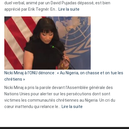
duel verbal, animé par un David Pujadas dépassé, est bien
»
:
apprécié par Erik Tegnér. En…
Lire la suite
Erik
Tegnér
exulte
:
« Zemmour
a
tout
défoncé,
il
parle
Nicki Minaj à l’ONU dénonce : « Au Nigeria, on chasse et on tue les
avec
chrétiens »
ses
Nicki Minaj a pris la parole devant l’Assemblée générale des
tripes »
Nations Unies pour alerter sur les persécutions dont sont
victimes les communautés chrétiennes au Nigeria. Un cri du
:
cœur inattendu qui relance le…
Lire la suite
Nicki
Minaj
à