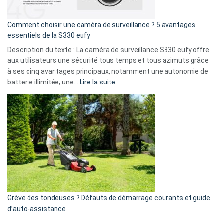
de
16
Comment choisir une caméra de surveillance ? 5 avantages
milliards
essentiels de la S330 eufy
de
Description du texte : La caméra de surveillance S330 eufy offre
données
aux utilisateurs une sécurité tous temps et tous azimuts grâce
menace
à ses cinq avantages principaux, notamment une autonomie de
Facebook,
:
batterie illimitée, une…
Lire la suite
Telegram
Comment
et
choisir
GitHub
une
caméra
de
surveillance
?
5
avantages
essentiels
Grève des tondeuses ? Défauts de démarrage courants et guide
de
d’auto-assistance
la