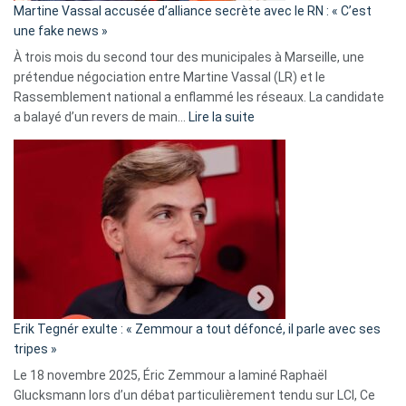
Martine Vassal accusée d’alliance secrète avec le RN : « C’est
Algérie
une fake news »
À trois mois du second tour des municipales à Marseille, une
prétendue négociation entre Martine Vassal (LR) et le
Rassemblement national a enflammé les réseaux. La candidate
:
a balayé d’un revers de main…
Lire la suite
Martine
Vassal
accusée
d’alliance
secrète
avec
le
RN
:
«
Erik Tegnér exulte : « Zemmour a tout défoncé, il parle avec ses
C’est
tripes »
une
Le 18 novembre 2025, Éric Zemmour a laminé Raphaël
fake
Glucksmann lors d’un débat particulièrement tendu sur LCI, Ce
news