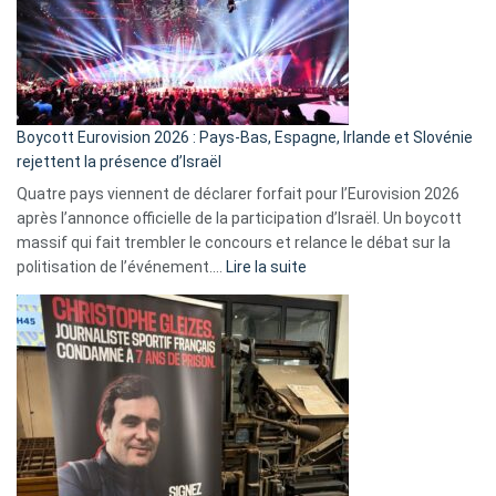
?
Boycott Eurovision 2026 : Pays-Bas, Espagne, Irlande et Slovénie
rejettent la présence d’Israël
Quatre pays viennent de déclarer forfait pour l’Eurovision 2026
après l’annonce officielle de la participation d’Israël. Un boycott
massif qui fait trembler le concours et relance le débat sur la
:
politisation de l’événement.…
Lire la suite
Boycott
Eurovision
2026
:
Pays-
Bas,
Espagne,
Irlande
et