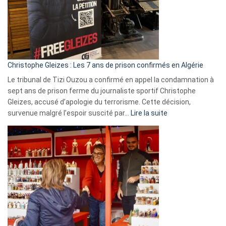
Slovénie
rejettent
la
présence
d’Israël
Christophe Gleizes : Les 7 ans de prison confirmés en Algérie
Le tribunal de Tizi Ouzou a confirmé en appel la condamnation à
sept ans de prison ferme du journaliste sportif Christophe
Gleizes, accusé d’apologie du terrorisme. Cette décision,
:
survenue malgré l’espoir suscité par…
Lire la suite
Christophe
Gleizes
:
Les
7
ans
de
prison
confirmés
en