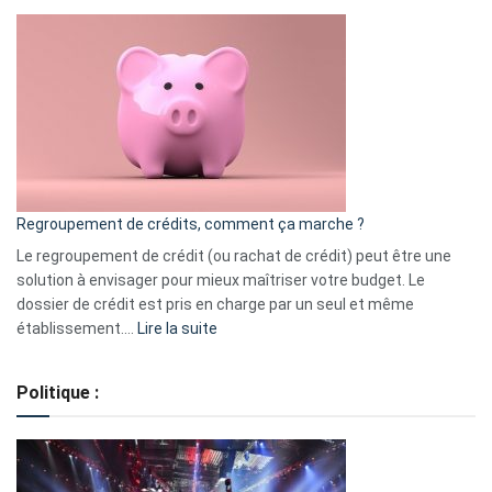
Top
3
:
les
actions
à
surveiller
en
bourse
Regroupement de crédits, comment ça marche ?
pour
début
Le regroupement de crédit (ou rachat de crédit) peut être une
2023
solution à envisager pour mieux maîtriser votre budget. Le
dossier de crédit est pris en charge par un seul et même
:
établissement.…
Lire la suite
Regroupement
de
Politique :
crédits,
comment
ça
marche