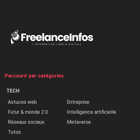
l’ONU
dénonce
:
«
Au
Nigeria,
on
chasse
et
on
tue
Parcourir par catégories
les
chrétiens
TECH
»
Astuces web
Entreprise
Futur & monde 2.0
Intelligence artificielle
Réseaux sociaux
Metaverse
Tutos