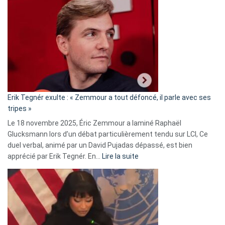
Vassal
accusée
d’alliance
secrète
avec
le
RN
:
«
Erik Tegnér exulte : « Zemmour a tout défoncé, il parle avec ses
C’est
tripes »
une
Le 18 novembre 2025, Éric Zemmour a laminé Raphaël
fake
Glucksmann lors d’un débat particulièrement tendu sur LCI, Ce
news
duel verbal, animé par un David Pujadas dépassé, est bien
»
:
apprécié par Erik Tegnér. En…
Lire la suite
Erik
Tegnér
exulte
:
« Zemmour
a