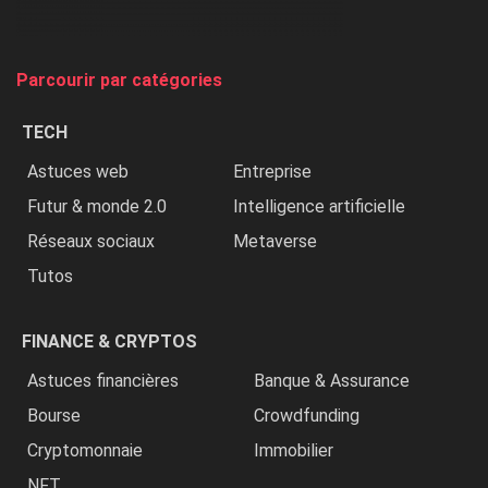
et
on
tue
Parcourir par catégories
les
chrétiens
TECH
»
Astuces web
Entreprise
Futur & monde 2.0
Intelligence artificielle
Réseaux sociaux
Metaverse
Tutos
FINANCE & CRYPTOS
Astuces financières
Banque & Assurance
Bourse
Crowdfunding
Cryptomonnaie
Immobilier
NFT