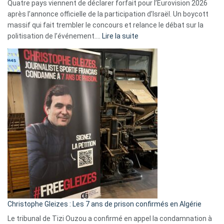
Quatre pays viennent de déclarer forfait pour l’Eurovision 2026
après l’annonce officielle de la participation d’Israël. Un boycott
massif qui fait trembler le concours et relance le débat sur la
:
politisation de l’événement.…
Lire la suite
Boycott
Eurovision
2026
:
Pays-
Bas,
Espagne,
Irlande
et
Slovénie
rejettent
la
présence
d’Israël
Christophe Gleizes : Les 7 ans de prison confirmés en Algérie
Le tribunal de Tizi Ouzou a confirmé en appel la condamnation à