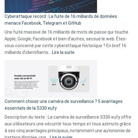
Party
pour
Cyberattaque record : La fuite de 16 milliards de données
comparer
menace Facebook, Telegram et GitHub
vos
goûts
Une fuite massive de 16 milliards de mots de passe qui touche
musicaux
Apple, Google, Facebook et bien d’autres, secoue le web. Êtes-
avec
vous concerné par cette cyberattaque historique ? En bref 16
9
:
milliards d’identifiants…
Lire la suite
amis
Cyberattaque
!
record
:
La
fuite
de
16
Comment choisir une caméra de surveillance ? 5 avantages
milliards
essentiels de la S330 eufy
de
Description du texte : La caméra de surveillance S330 eufy offre
données
aux utilisateurs une sécurité tous temps et tous azimuts grâce
menace
à ses cinq avantages principaux, notamment une autonomie de
Facebook,
:
batterie illimitée, une…
Lire la suite