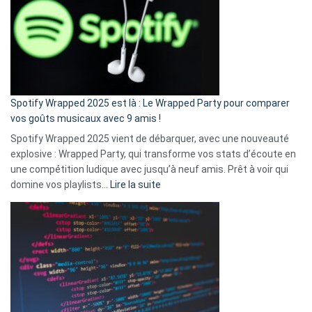
«
je
n’ai
pas
de
cash
»
Spotify Wrapped 2025 est là : Le Wrapped Party pour comparer
:
vos goûts musicaux avec 9 amis !
comment
Spotify Wrapped 2025 vient de débarquer, avec une nouveauté
Solly
explosive : Wrapped Party, qui transforme vos stats d’écoute en
change
une compétition ludique avec jusqu’à neuf amis. Prêt à voir qui
la
:
domine vos playlists…
Lire la suite
vie
Spotify
des
Wrapped
sans-
2025
abri
est
en
là
3
:
secondes
Le
Wrapped