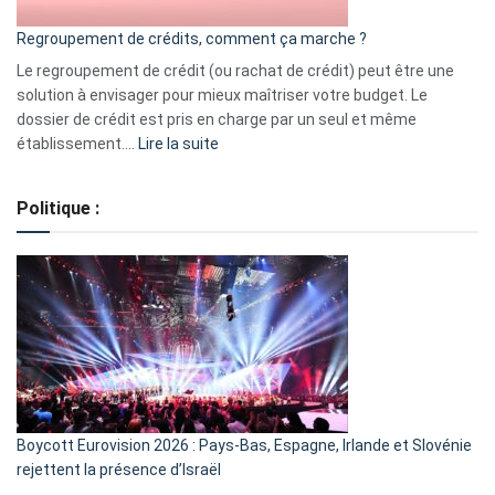
bourse
Regroupement de crédits, comment ça marche ?
pour
début
Le regroupement de crédit (ou rachat de crédit) peut être une
2023
solution à envisager pour mieux maîtriser votre budget. Le
dossier de crédit est pris en charge par un seul et même
:
établissement.…
Lire la suite
Regroupement
de
Politique :
crédits,
comment
ça
marche
?
Boycott Eurovision 2026 : Pays-Bas, Espagne, Irlande et Slovénie
rejettent la présence d’Israël