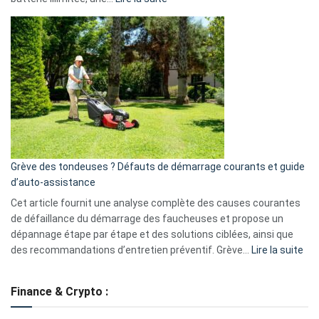
Telegram
Comment
et
choisir
GitHub
une
caméra
de
surveillance
?
5
avantages
essentiels
Grève des tondeuses ? Défauts de démarrage courants et guide
de
d’auto-assistance
la
S330
Cet article fournit une analyse complète des causes courantes
eufy
de défaillance du démarrage des faucheuses et propose un
dépannage étape par étape et des solutions ciblées, ainsi que
:
des recommandations d’entretien préventif. Grève…
Lire la suite
Grè
de
Finance & Crypto :
to
?