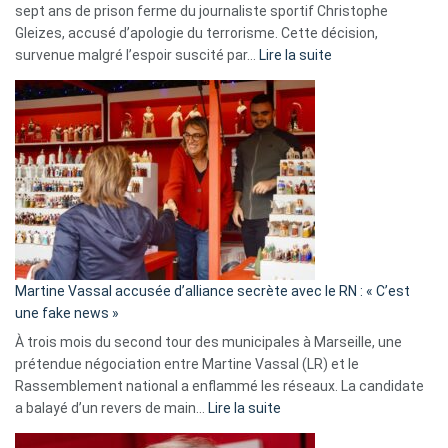
sept ans de prison ferme du journaliste sportif Christophe
Gleizes, accusé d’apologie du terrorisme. Cette décision,
:
survenue malgré l’espoir suscité par…
Lire la suite
Christophe
Gleizes
:
Les
7
ans
de
prison
confirmés
en
Martine Vassal accusée d’alliance secrète avec le RN : « C’est
Algérie
une fake news »
À trois mois du second tour des municipales à Marseille, une
prétendue négociation entre Martine Vassal (LR) et le
Rassemblement national a enflammé les réseaux. La candidate
:
a balayé d’un revers de main…
Lire la suite
Martine