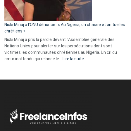
tout
défoncé,
il
parle
Nicki Minaj à l’ONU dénonce : « Au Nigeria, on chasse et on tue les
avec
chrétiens »
ses
Nicki Minaj a pris la parole devant l’Assemblée générale des
tripes »
Nations Unies pour alerter sur les persécutions dont sont
victimes les communautés chrétiennes au Nigeria. Un cri du
:
cœur inattendu qui relance le…
Lire la suite
Nicki
Minaj
à
l’ONU
dénonce
:
«
Au
Nigeria,
on
chasse