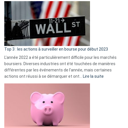
Déf
de
dé
cou
et
gui
d’a
ass
Top 3 : les actions à surveiller en bourse pour début 2023
L’année 2022 a été particulièrement difficile pour les marchés
boursiers. Diverses industries ont été touchées de manières
différentes par les événements de l’année, mais certaines
:
actions ont réussi à se démarquer et ont…
Lire la suite
Top
3
:
les
actions
à
surveiller
en