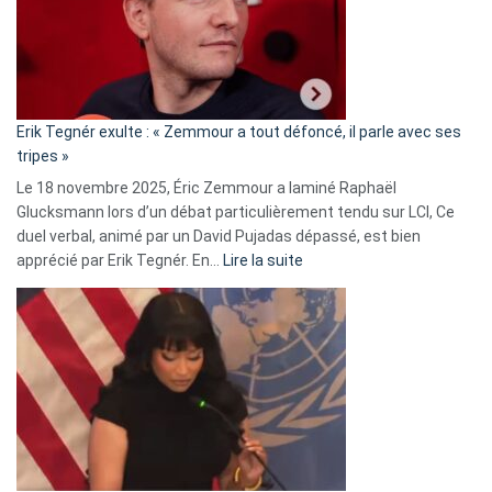
avec
le
RN
:
«
Erik Tegnér exulte : « Zemmour a tout défoncé, il parle avec ses
C’est
tripes »
une
Le 18 novembre 2025, Éric Zemmour a laminé Raphaël
fake
Glucksmann lors d’un débat particulièrement tendu sur LCI, Ce
news
duel verbal, animé par un David Pujadas dépassé, est bien
»
:
apprécié par Erik Tegnér. En…
Lire la suite
Erik
Tegnér
exulte
:
« Zemmour
a
tout
défoncé,
il