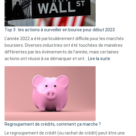
cou
et
gui
d’a
ass
Top 3 : les actions à surveiller en bourse pour début 2023
L’année 2022 a été particulièrement difficile pour les marchés
boursiers. Diverses industries ont été touchées de manières
différentes par les événements de l’année, mais certaines
:
actions ont réussi à se démarquer et ont…
Lire la suite
Top
3
:
les
actions
à
surveiller
en
bourse
Regroupement de crédits, comment ça marche ?
pour
début
Le regroupement de crédit (ou rachat de crédit) peut être une