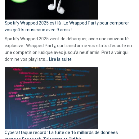
pas
de
cash
»
Spotify Wrapped 2025 est là : Le Wrapped Party pour comparer
:
vos goûts musicaux avec 9 amis !
comment
Spotify Wrapped 2025 vient de débarquer, avec une nouveauté
Solly
explosive : Wrapped Party, qui transforme vos stats d’écoute en
change
une compétition ludique avec jusqu’à neuf amis. Prêt à voir qui
la
:
domine vos playlists…
Lire la suite
vie
Spotify
des
Wrapped
sans-
2025
abri
est
en
là
3
:
secondes
Le
Wrapped
Party
pour
Cyberattaque record : La fuite de 16 milliards de données
comparer