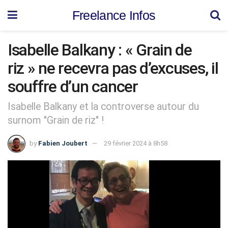
Freelance Infos
Isabelle Balkany : « Grain de
riz » ne recevra pas d’excuses, il
souffre d’un cancer
Isabelle Balkany et la controverse autour du
surnom "Grain de riz" !
by
Fabien Joubert
29 février 2024 à 8h58