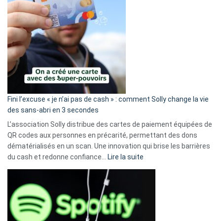
Fini l’excuse « je n’ai pas de cash » : comment Solly change la vie
des sans-abri en 3 secondes
L’association Solly distribue des cartes de paiement équipées de
QR codes aux personnes en précarité, permettant des dons
dématérialisés en un scan. Une innovation qui brise les barrières
:
du cash et redonne confiance…
Lire la suite
Fini
l’excuse
«
je
n’ai