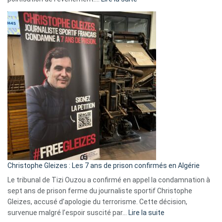
Boycott
Eurovision
2026
:
Pays-
Bas,
Espagne,
Irlande
et
Slovénie
rejettent
la
présence
d’Israël
Christophe Gleizes : Les 7 ans de prison confirmés en Algérie
Le tribunal de Tizi Ouzou a confirmé en appel la condamnation à
sept ans de prison ferme du journaliste sportif Christophe
Gleizes, accusé d’apologie du terrorisme. Cette décision,
:
survenue malgré l’espoir suscité par…
Lire la suite