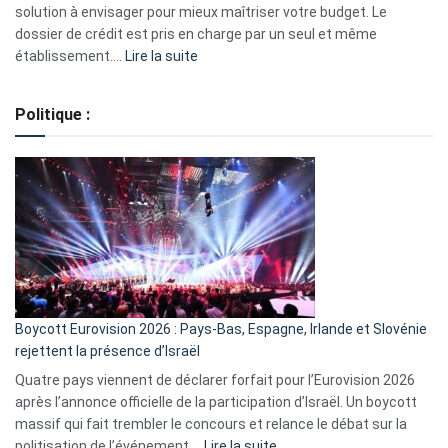
2023
solution à envisager pour mieux maîtriser votre budget. Le
dossier de crédit est pris en charge par un seul et même
:
établissement.…
Lire la suite
Regroupement
de
Politique :
crédits,
comment
ça
marche
?
Boycott Eurovision 2026 : Pays-Bas, Espagne, Irlande et Slovénie
rejettent la présence d’Israël
Quatre pays viennent de déclarer forfait pour l’Eurovision 2026
après l’annonce officielle de la participation d’Israël. Un boycott
massif qui fait trembler le concours et relance le débat sur la
:
politisation de l’événement.…
Lire la suite