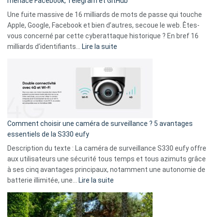
menace Facebook, Telegram et GitHub
vos
goûts
Une fuite massive de 16 milliards de mots de passe qui touche
musicaux
Apple, Google, Facebook et bien d’autres, secoue le web. Êtes-
avec
vous concerné par cette cyberattaque historique ? En bref 16
9
:
milliards d’identifiants…
Lire la suite
amis
Cyberattaque
!
record
:
La
fuite
de
16
Comment choisir une caméra de surveillance ? 5 avantages
milliards
essentiels de la S330 eufy
de
Description du texte : La caméra de surveillance S330 eufy offre
données
aux utilisateurs une sécurité tous temps et tous azimuts grâce
menace
à ses cinq avantages principaux, notamment une autonomie de
Facebook,
:
batterie illimitée, une…
Lire la suite
Telegram
Comment
et
choisir
GitHub
une