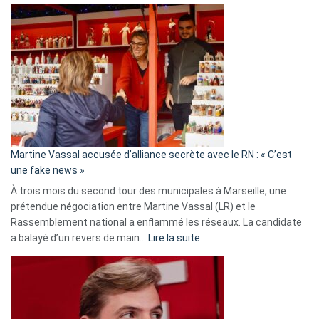
Christophe
Gleizes
:
Les
7
ans
de
prison
confirmés
en
Martine Vassal accusée d’alliance secrète avec le RN : « C’est
Algérie
une fake news »
À trois mois du second tour des municipales à Marseille, une
prétendue négociation entre Martine Vassal (LR) et le
Rassemblement national a enflammé les réseaux. La candidate
:
a balayé d’un revers de main…
Lire la suite
Martine
Vassal
accusée
d’alliance
secrète