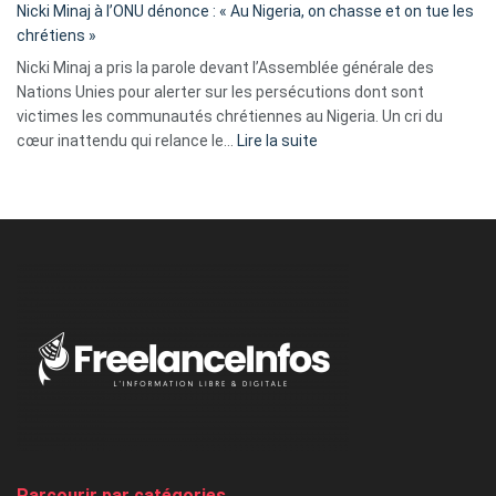
parle
Nicki Minaj à l’ONU dénonce : « Au Nigeria, on chasse et on tue les
avec
chrétiens »
ses
Nicki Minaj a pris la parole devant l’Assemblée générale des
tripes »
Nations Unies pour alerter sur les persécutions dont sont
victimes les communautés chrétiennes au Nigeria. Un cri du
:
cœur inattendu qui relance le…
Lire la suite
Nicki
Minaj
à
l’ONU
dénonce
:
«
Au
Nigeria,
on
chasse
et
on
tue
Parcourir par catégories