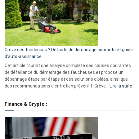
caméra
de
surveillance
?
5
avantages
essentiels
Grève des tondeuses ? Défauts de démarrage courants et guide
de
d’auto-assistance
la
S330
Cet article fournit une analyse complète des causes courantes
eufy
de défaillance du démarrage des faucheuses et propose un
dépannage étape par étape et des solutions ciblées, ainsi que
:
des recommandations d’entretien préventif. Grève…
Lire la suite
Grè
de
Finance & Crypto :
to
?
Déf
de
dé